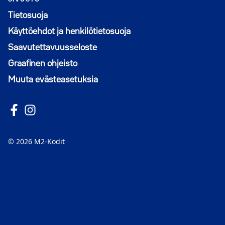
Tietosuoja
Käyttöehdot ja henkilötietosuoja
Saavutettavuusseloste
Graafinen ohjeisto
Muuta evästeasetuksia
Seuraa meitä Facebookissa
Avautuu uuteen ikkunaan
Seuraa Instagramissa
Avautuu uuteen ikkunaan
© 2026 M2-Kodit