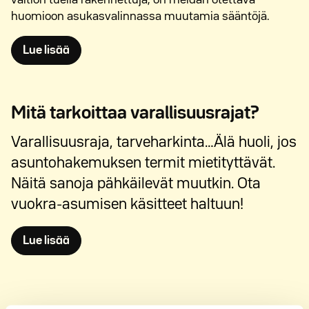
valtion tuella rakennettuja, on meidän otettava
huomioon asukasvalinnassa muutamia sääntöjä.
Avautuu uuteen ikkunaan
Lue lisää
Mitä tarkoittaa varallisuusrajat?
Varallisuusraja, tarveharkinta…Älä huoli, jos
asuntohakemuksen termit mietityttävät.
Näitä sanoja pähkäilevät muutkin. Ota
vuokra-asumisen käsitteet haltuun!
Avautuu uuteen ikkunaan
Lue lisää