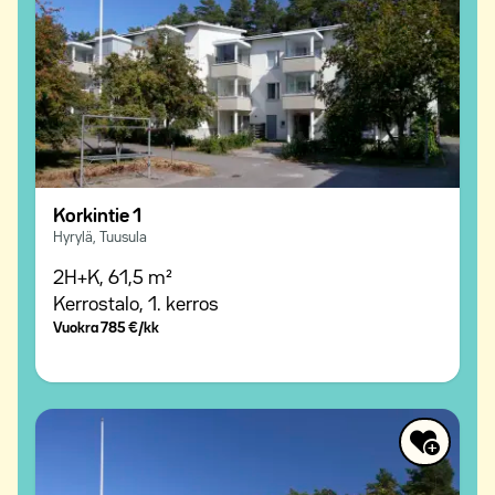
Korkintie 1
Hyrylä, Tuusula
2H+K,
61,5 m²
Kerrostalo,
1. kerros
Vuokra
785 €/kk