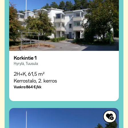
Korkintie 1
Hyrylä, Tuusula
2H+K,
61,5 m²
Kerrostalo,
2. kerros
Vuokra
864 €/kk