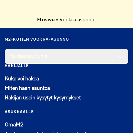
Etusivu
»
Vuokra-asunnot
M2-KOTIEN VUOKRA-ASUNNOT
Valitse kaupunki
HAKIJALLE
Kuka voi hakea
Miten haen asuntoa
Hakijan usein kysytyt kysymykset
ASUKKAALLE
Avautuu uuteen ikkunaan
OmaM2