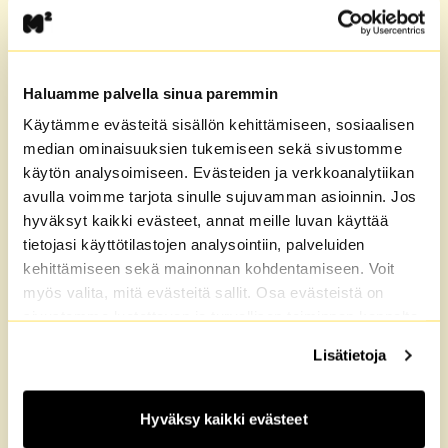
text_snippet
Avautu
Tietoa asuntohakemuksesta
Kuinka asuntohakemus etenee?
Haluamme palvella sinua paremmin
Hakemuksen voimassaoloaika,
jonotusaika.
Käytämme evästeitä sisällön kehittämiseen, sosiaalisen
median ominaisuuksien tukemiseen sekä sivustomme
käytön analysoimiseen. Evästeiden ja verkkoanalytiikan
real_estate_agent
Avautuu uu
Asuntotarjous ja -näyttö
avulla voimme tarjota sinulle sujuvamman asioinnin. Jos
hyväksyt kaikki evästeet, annat meille luvan käyttää
Asuntotarjous ja asuntonäyttö. Mitä
tietojasi käyttötilastojen analysointiin, palveluiden
liitteitä hakemukseen. Vakuusmaksu.
kehittämiseen sekä mainonnan kohdentamiseen. Voit
myös valita, mitä evästeitä sallit. Osa evästeistä on
task
sivustomme luotettavan ja turvallisen toiminnan kannalta
Avautuu uuteen ikk
Vuokrasopimus
välttämättömiä. Lisätietoja löydät
Tietosuoja
sekä
Lisätietoja
Sopimuksen allekirjoittaminen,
Evästeet
-sivuiltamme.
määräaikainen ja toistaiseksi voimassa
oleva sopimus.
Hyväksy kaikki evästeet