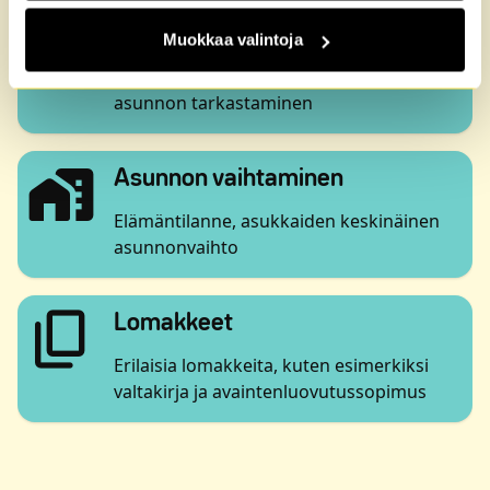
local_shipping
Avautuu uuteen ikkun
Muuttaminen
Muokkaa valintoja
Muuttopäivä, avaimet, nettiyhteys,
asunnon tarkastaminen
maps_home_work
Avautuu uute
Asunnon vaihtaminen
Elämäntilanne, asukkaiden keskinäinen
asunnonvaihto
content_copy
Avautuu uuteen ikkunaa
Lomakkeet
Erilaisia lomakkeita, kuten esimerkiksi
valtakirja ja avaintenluovutussopimus