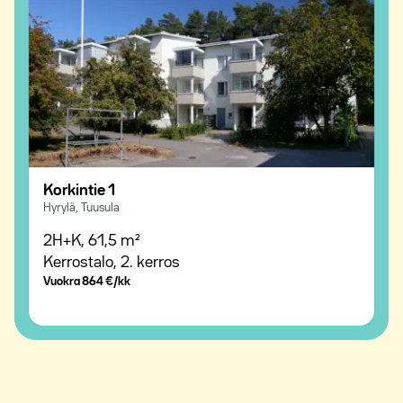
Korkintie 1
Hyrylä, Tuusula
2H+K,
61,5 m²
Kerrostalo,
2. kerros
Vuokra
864 €/kk