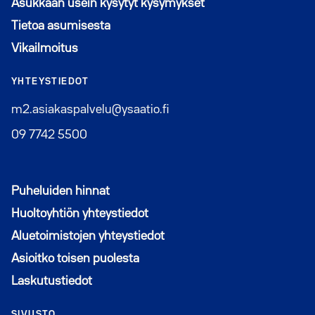
Asukkaan usein kysytyt kysymykset
Tietoa asumisesta
Vikailmoitus
YHTEYSTIEDOT
m2.asiakaspalvelu@ysaatio.fi
09 7742 5500
Puheluiden hinnat
Huoltoyhtiön yhteystiedot
Aluetoimistojen yhteystiedot
Asioitko toisen puolesta
Laskutustiedot
SIVUSTO