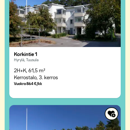
Korkintie 1
Hyrylä, Tuusula
2H+K,
61,5 m²
Kerrostalo,
3. kerros
Vuokra
864 €/kk