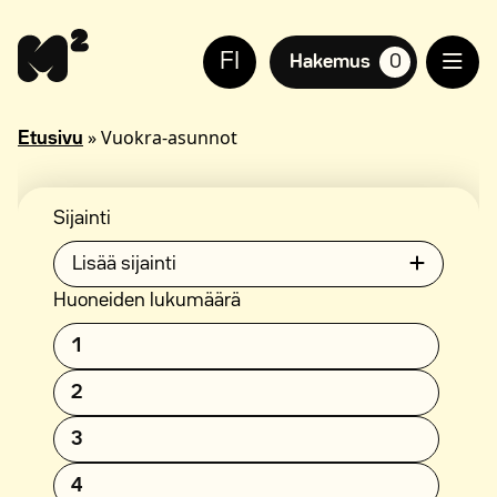
Siirry
Apua
sisältöön
sivuston
FI
käyttöön
Hakemus
0
suosikkiasuntoja,
näkövammaisille
»
Vuokra-asunnot
Etusivu
Sijainti
Lisää sijainti
Huoneiden lukumäärä
1
2
3
4