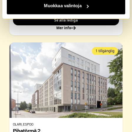
Hinta alk.
Koko
Muokkaa valintoja
547 €
25 - 61 m²
Se alla lediga
Mer info
1 tillgänglig
OLARI
, ESPOO
Pihatörmä 2