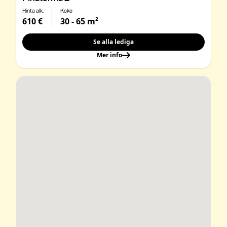
Hinta alk.
Koko
610 €
30 - 65 m²
Se alla lediga
Mer info