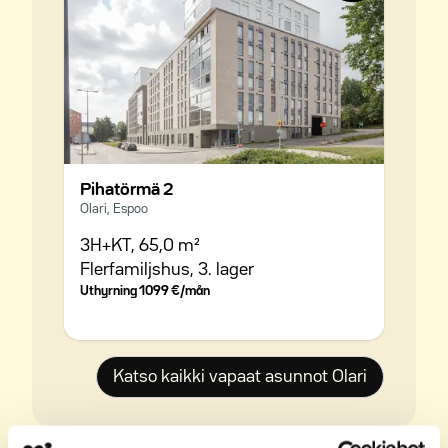
Pihatörmä 2
Olari, Espoo
3H+KT,
65,0 m²
Flerfamiljshus,
3. lager
Uthyrning
1099 €/mån
Katso kaikki vapaat asunnot Olari