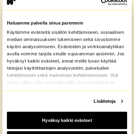
Kaikki M2-Kotien vuokra-
asunnot Olari, Espoo
Haluamme palvella sinua paremmin
2 taloa
Käytämme evästeitä sisällön kehittämiseen, sosiaalisen
median ominaisuuksien tukemiseen sekä sivustomme
käytön analysoimiseen. Evästeiden ja verkkoanalytiikan
1 tillgänglig
avulla voimme tarjota sinulle sujuvamman asioinnin. Jos
hyväksyt kaikki evästeet, annat meille luvan käyttää
tietojasi käyttötilastojen analysointiin, palveluiden
kehittämiseen sekä mainonnan kohdentamiseen. Voit
myös valita, mitä evästeitä sallit. Osa evästeistä on
sivustomme luotettavan ja turvallisen toiminnan kannalta
välttämättömiä. Lisätietoja löydät
Tietosuoja
sekä
Lisätietoja
Evästeet
-sivuiltamme.
Hyväksy kaikki evästeet
OLARI
, ESPOO
Keelkorvenkuja 3