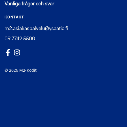
Vanliga frågor och svar
KONTAKT
m2.asiakaspalvelu@ysaatio.fi
09 7742 5500
Följ oss på Facebook
Avautuu uuteen ikkunaan
Följ oss på Instagram
Avautuu uuteen ikkunaan
© 2026 M2-Kodit