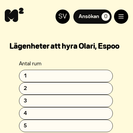
Siirry
Hjälp
sisältöön
för
SV
synskadade
Ansökan
0
suosikkiasuntoja,
Lägenheter att hyra Olari, Espoo
Antal rum
1
2
3
4
5