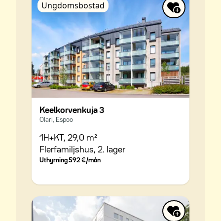
Ungdomsbostad
Keelkorvenkuja 3
Olari, Espoo
1H+KT,
29,0 m²
Flerfamiljshus,
2. lager
Uthyrning
592 €/mån