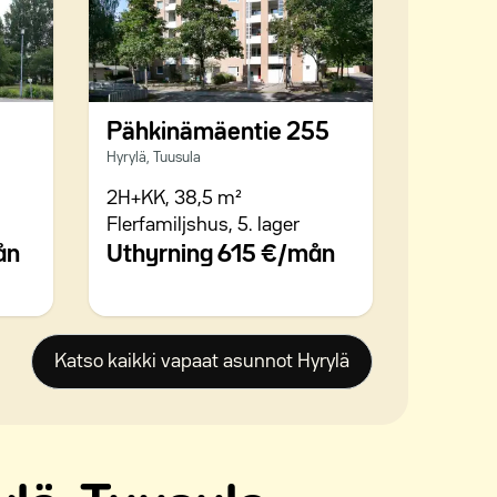
Pähkinämäentie 255
Hyrylä, Tuusula
2H+KK,
38,5 m²
Flerfamiljshus,
5. lager
ån
Uthyrning
615 €/mån
Katso kaikki vapaat asunnot Hyrylä