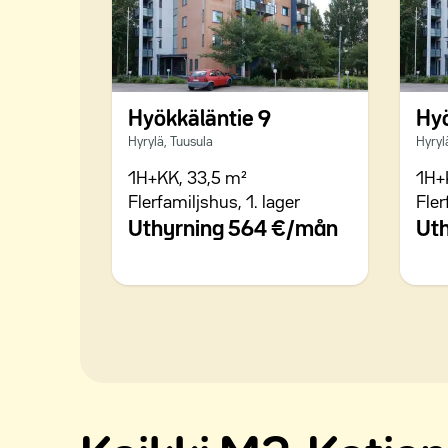
Hyökkäläntie 9
Hyö
Hyrylä, Tuusula
Hyryl
1H+KK,
33,5 m²
1H+
Flerfamiljshus,
1. lager
Fler
Uthyrning
564 €/mån
Ut