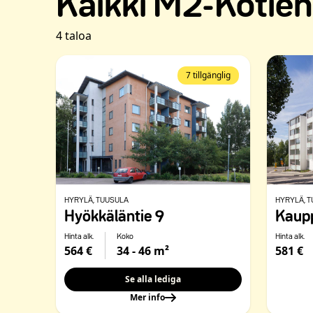
Kaikki M2-Kotien
4 taloa
7 tillgänglig
HYRYLÄ
, TUUSULA
HYRYLÄ
, 
Hyökkäläntie 9
Kaupp
Hinta alk.
Koko
Hinta alk.
564 €
34 - 46 m²
581 €
Se alla lediga
Mer info