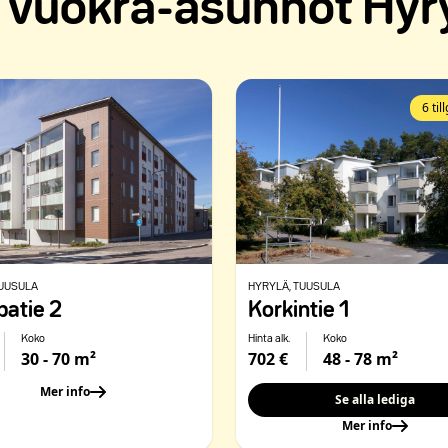
 vuokra-asunnot Hyry
6 til
TUUSULA
HYRYLÄ
, TUUSULA
atie 2
Korkintie 1
Koko
Hinta alk.
Koko
30 - 70 m²
702 €
48 - 78 m²
Mer info
Se alla lediga
Mer info