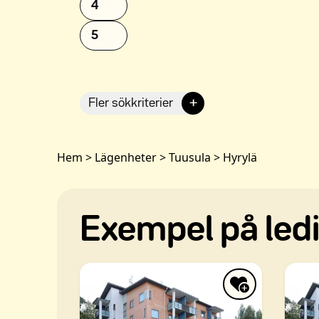
4
5
+
Fler sökkriterier
Hem
>
Lägenheter
>
Tuusula
>
Hyrylä
Exempel på ledi