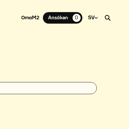
OmaM2
Ansökan
0
suosikkiasuntoja,