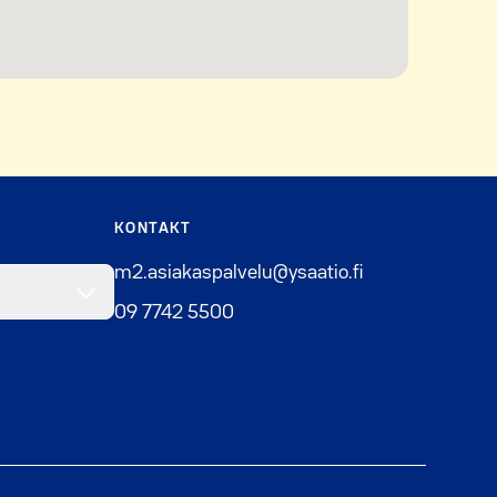
KONTAKT
m2.asiakaspalvelu@ysaatio.fi
09 7742 5500