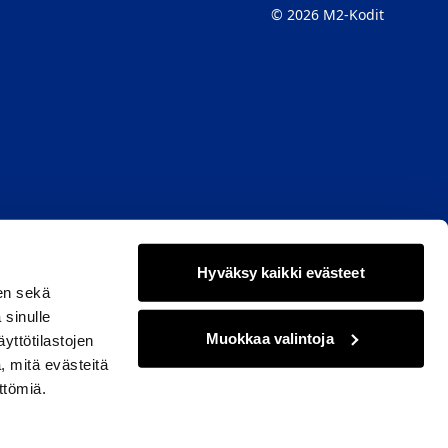
© 2026 M2-Kodit
naan
gram
ikkunaan
Hyväksy kaikki evästeet
en sekä
 sinulle
Muokkaa valintoja
yttötilastojen
, mitä evästeitä
ttömiä.