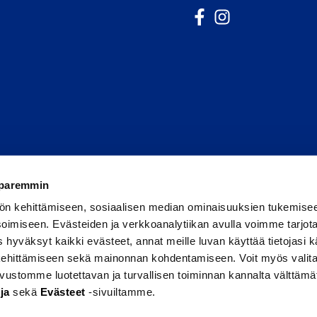
Följ oss på Facebook
Avautuu uuteen ikku
Följ oss på Insta
Avautuu uuteen 
 paremmin
ön kehittämiseen, sosiaalisen median ominaisuuksien tukemise
imiseen. Evästeiden ja verkkoanalytiikan avulla voimme tarjota
hyväksyt kaikki evästeet, annat meille luvan käyttää tietojasi kä
 kehittämiseen sekä mainonnan kohdentamiseen. Voit myös valita
sivustomme luotettavan ja turvallisen toiminnan kannalta välttämä
ja
sekä
Evästeet
-sivuiltamme.