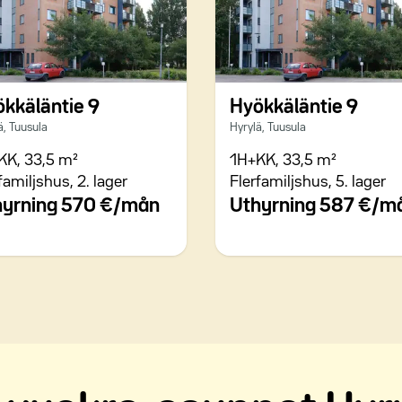
kkäläntie 9
Hyökkäläntie 9
ä, Tuusula
Hyrylä, Tuusula
KK,
33,5 m²
1H+KK,
33,5 m²
familjshus,
2. lager
Flerfamiljshus,
5. lager
hyrning
570 €/mån
Uthyrning
587 €/m