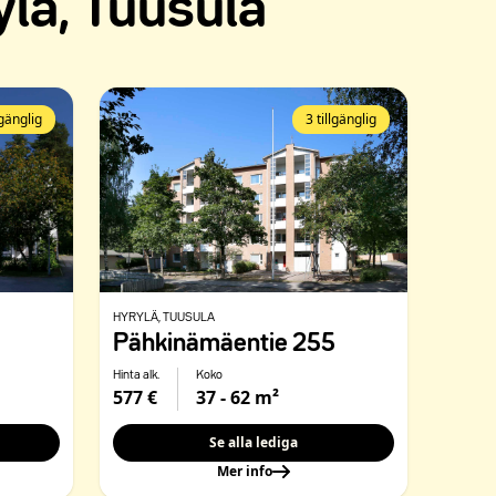
lä, Tuusula
lgänglig
3 tillgänglig
HYRYLÄ
, TUUSULA
Pähkinämäentie 255
Hinta alk.
Koko
577 €
37 - 62 m²
Se alla lediga
Mer info