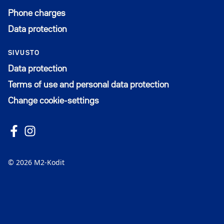
Phone charges
Data protection
SIVUSTO
Data protection
Terms of use and personal data protection
Change cookie-settings
Follow us on Facebook
Avautuu uuteen ikkunaan
Follow us on Instagram
Avautuu uuteen ikkunaan
© 2026 M2-Kodit