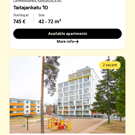
LAMMINRAHKA
, KANGASALA AS
Taitajankatu 10
Starting at
Size
745 €
42 - 72 m²
Available apartments
More info
2 vacant