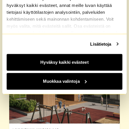
hyväksyt kaikki evästeet, annat meille luvan käyttää
tietojasi käyttötilastojen analysointiin, palveluiden
kehittämiseen sekä mainonnan kohdentamiseen. Voit
Kaikki M2-Kotien vuokra-
myös valita, mitä evästeitä sallit. Osa evästeistä on
sivustomme luotettavan ja turvallisen toiminnan kannalta
asunnot Kangasala
välttämättömiä. Lisätietoja löydät
Tietosuoja
sekä
2 taloa
Lisätietoja
Evästeet
-sivuiltamme.
2 vacant
Hyväksy kaikki evästeet
Muokkaa valintoja