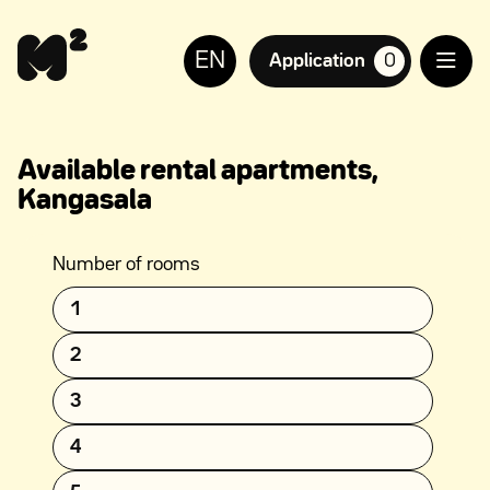
Continue
Help
to
for
EN
content
the
Application
0
suosikkiasuntoja,
visually
impaired
Available rental apartments,
Kangasala
Number of rooms
1
2
3
4