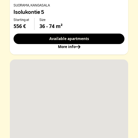
SUORAMA
, KANGASALA
Isolukontie 5
Starting at
Size
556 €
36 - 74 m²
Available apartments
More info