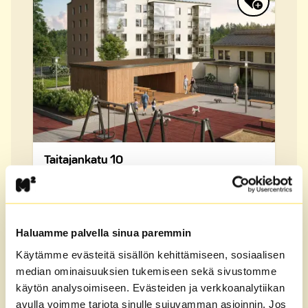
Taitajankatu 10
Lamminrahka, Kangasala
2H+KT,
47,0 m²
Apartment building,
4. floor
Rent
813 €/month
Haluamme palvella sinua paremmin
Käytämme evästeitä sisällön kehittämiseen, sosiaalisen
median ominaisuuksien tukemiseen sekä sivustomme
käytön analysoimiseen. Evästeiden ja verkkoanalytiikan
See all available apartments in Kangasala
avulla voimme tarjota sinulle sujuvamman asioinnin. Jos