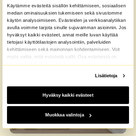
Käytämme evästeitä sisällön kehittämiseen, sosiaalisen
median ominaisuuksien tukemiseen sekä sivustomme
käytön analysoimiseen. Evästeiden ja verkkoanalytiikan
avulla voimme tarjota sinulle sujuvamman asioinnin. Jos
M2-Kodit information system upgrade –
Submit a new application starting March 25
hyväksyt kaikki evästeet, annat meille luvan käyttää
tietojasi käyttötilastojen analysointiin, palveluiden
kehittämiseen sekä mainonnan kohdentamiseen. Voit
News
25.3.2025
Julkaistu:
myös valita, mitä evästeitä sallit. Osa evästeistä on
sivustomme luotettavan ja turvallisen toiminnan kannalta
välttämättömiä. Lisätietoja löydät
Tietosuoja
sekä
Lisätietoja
Evästeet
-sivuiltamme.
Hyväksy kaikki evästeet
Muokkaa valintoja