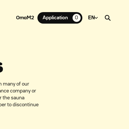
OmaM2
Application
0
suosikkiasuntoja,
s
n many of our
nance company or
or the sauna
ber to discontinue