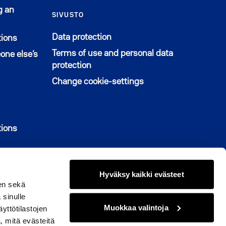
g an
SIVUSTO
Data protection
tions
Terms of use and personal data
one else’s
protection
Change cookie-settings
u uuteen ikkunaan
tions
Hyväksy kaikki evästeet
en sekä
 sinulle
© 2026 M2-Kodit
Muokkaa valintoja
yttötilastojen
k
naan
agram
ikkunaan
, mitä evästeitä