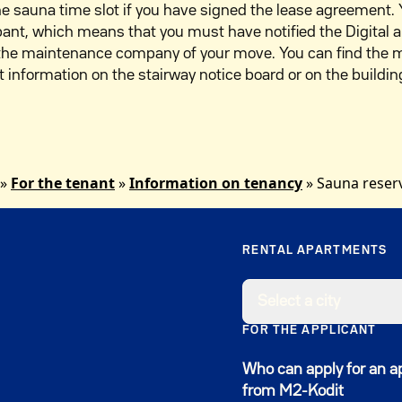
he sauna time slot if you have signed the lease agreement.
pant, which means that you must have notified the Digital 
the maintenance company of your move. You can find the 
information on the stairway notice board or on the buildin
»
For the tenant
»
Information on tenancy
»
Sauna reser
RENTAL APARTMENTS
Select a city
FOR THE APPLICANT
Who can apply for an 
from M2-Kodit