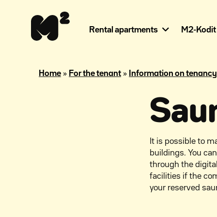
Continue
Help
to
for
content
the
Rental apartments
M2-Kodit
visually
impaired
»
»
Home
For the tenant
Information on tenancy
Saun
It is possible to
buildings. You ca
through the digita
facilities if the
your reserved sau