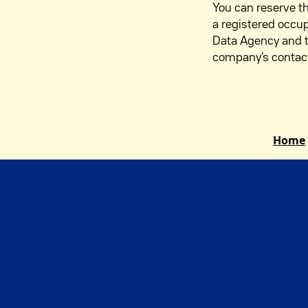
You can reserve t
a registered occu
Data Agency and 
company’s contact 
Home