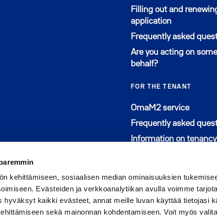
Filling out and renewin
application
Frequently asked ques
Are you acting on some
behalf?
FOR THE TENANT
Avautu
OmaM2 service
Frequently asked ques
Information on tenancy
 paremmin
ön kehittämiseen, sosiaalisen median ominaisuuksien tukemise
imiseen. Evästeiden ja verkkoanalytiikan avulla voimme tarjota
hyväksyt kaikki evästeet, annat meille luvan käyttää tietojasi kä
Follow us on Faceboo
Avautuu uuteen ikku
Follow us on Inst
Avautuu uuteen 
 kehittämiseen sekä mainonnan kohdentamiseen. Voit myös valita