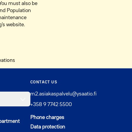
 You must also be
and Population
maintenance
g’s website.
vations
CONTACT US
m2.asiakaspalvelu@ysaatio.fi
+358 9 7742 5500
Phone charges
apartment
Data protection