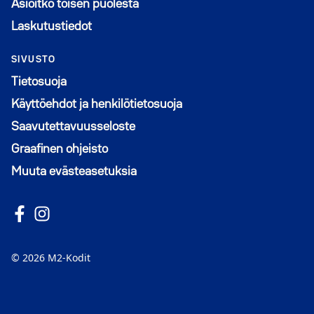
Asioitko toisen puolesta
Laskutustiedot
SIVUSTO
Tietosuoja
Käyttöehdot ja henkilötietosuoja
Saavutettavuusseloste
Graafinen ohjeisto
Muuta evästeasetuksia
Seuraa meitä Facebookissa
Avautuu uuteen ikkunaan
Seuraa Instagramissa
Avautuu uuteen ikkunaan
© 2026 M2-Kodit