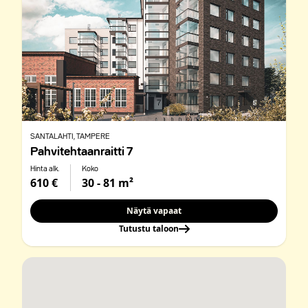
SANTALAHTI
, TAMPERE
Pahvitehtaanraitti 7
Hinta alk.
Koko
610 €
30 - 81 m²
Näytä vapaat
Tutustu taloon