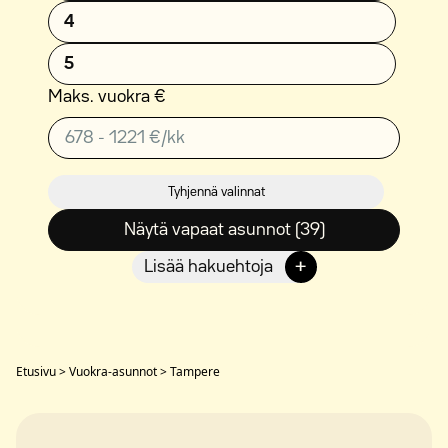
4
5
Maks. vuokra €
Tyhjennä valinnat
Näytä vapaat asunnot (39)
+
Lisää hakuehtoja
Etusivu
>
Vuokra-asunnot
>
Tampere