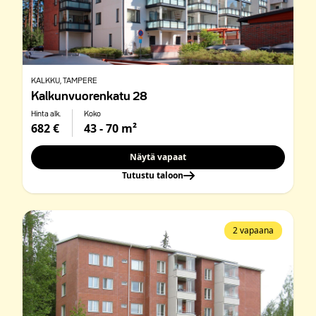
KALKKU
, TAMPERE
Kalkunvuorenkatu 28
Hinta alk.
Koko
682 €
43 - 70 m²
Näytä vapaat
Tutustu taloon
2 vapaana