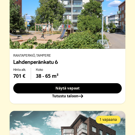
RANTAPERKIÖ
, TAMPERE
Lahdenperänkatu 6
Hinta alk.
Koko
701 €
38 - 65 m²
Näytä vapaat
Tutustu taloon
1 vapaana