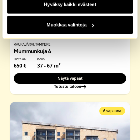
Hyväksy kaikki evästeet
Muokkaa valintoja
KAUKAJÄRVI
, TAMPERE
Mummunkuja 6
Hinta alk.
Koko
650 €
37 - 67 m²
Näytä vapaat
Tutustu taloon
6 vapaana