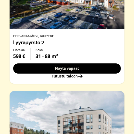
HERVANTAJÄRVI
, TAMPERE
Lyyrapyrstö 2
Hinta alk.
Koko
598 €
31 - 88 m²
Näytä vapaat
Tutustu taloon