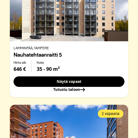
LAMMINPÄÄ
, TAMPERE
Nauhatehtaanraitti 5
Hinta alk.
Koko
646 €
35 - 90 m²
Näytä vapaat
Tutustu taloon
2 vapaana