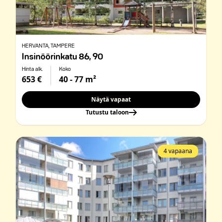
HERVANTA
, TAMPERE
Insinöörinkatu 86, 90
Hinta alk.
Koko
653 €
40 - 77 m²
Näytä vapaat
Tutustu taloon
4 vapaana