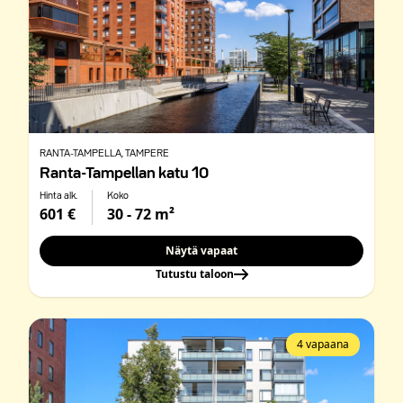
RANTA-TAMPELLA
, TAMPERE
Ranta-Tampellan katu 10
Hinta alk.
Koko
601 €
30 - 72 m²
Näytä vapaat
Tutustu taloon
4 vapaana