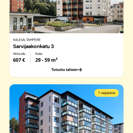
KALEVA
, TAMPERE
Sarvijaakonkatu 3
Hinta alk.
Koko
607 €
29 - 59 m²
Tutustu taloon
1 vapaana