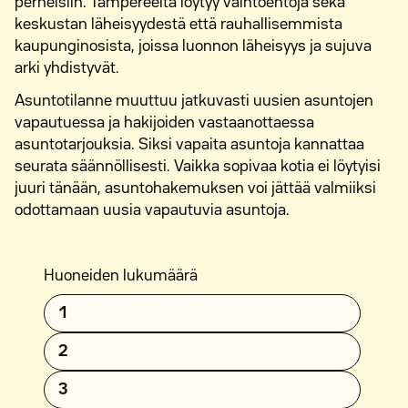
perheisiin. Tampereelta löytyy vaihtoehtoja sekä
keskustan läheisyydestä että rauhallisemmista
kaupunginosista, joissa luonnon läheisyys ja sujuva
arki yhdistyvät.
Asuntotilanne muuttuu jatkuvasti uusien asuntojen
vapautuessa ja hakijoiden vastaanottaessa
asuntotarjouksia. Siksi vapaita asuntoja kannattaa
seurata säännöllisesti. Vaikka sopivaa kotia ei löytyisi
juuri tänään, asuntohakemuksen voi jättää valmiiksi
odottamaan uusia vapautuvia asuntoja.
Huoneiden lukumäärä
1
2
3