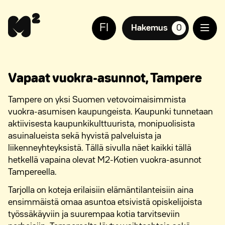
Siirry
Apua
sisältöön
sivuston
FI
käyttöön
Hakemus
0
suosikkiasuntoja,
näkövammaisille
Vapaat vuokra-asunnot, Tampere
Tampere on yksi Suomen vetovoimaisimmista
vuokra-asumisen kaupungeista. Kaupunki tunnetaan
aktiivisesta kaupunkikulttuurista, monipuolisista
asuinalueista sekä hyvistä palveluista ja
liikenneyhteyksistä. Tällä sivulla näet kaikki tällä
hetkellä vapaina olevat M2-Kotien vuokra-asunnot
Tampereella.
Tarjolla on koteja erilaisiin elämäntilanteisiin aina
ensimmäistä omaa asuntoa etsivistä opiskelijoista
työssäkäyviin ja suurempaa kotia tarvitseviin