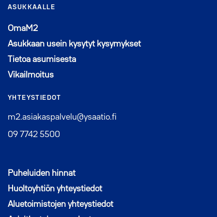
ASUKKAALLE
Avautuu uuteen ikkunaan
OmaM2
Asukkaan usein kysytyt kysymykset
Tietoa asumisesta
Vikailmoitus
YHTEYSTIEDOT
m2.asiakaspalvelu@ysaatio.fi
09 7742 5500
Puheluiden hinnat
Huoltoyhtiön yhteystiedot
Aluetoimistojen yhteystiedot