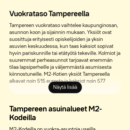
Vuokrataso Tampereella
Tampereen vuokrataso vaihtelee kaupunginosan,
asunnon koon ja sijainnin mukaan. Yksiöt ovat
suosittuja erityisesti opiskelijoiden ja yksin
asuvien keskuudessa, kun taas kaksiot sopivat
hyvin pariskunnille tai etätyötä tekeville. Kolmiot ja
suuremmat perheasunnot tarjoavat enemmän
tilaa lapsiperheille ja väljemmästä asumisesta
kiinnostuneille. M2-Kotien yksiöt Tampereella
alkavat noin 515 eurosta ja kaksiot noin 577
Näytä lisää
eurosta eteenpäin.
Asuntojen vuokria vertaillessa kannattaa
huomioida kokonaisuus. Pelkkä kuukausivuokra ei
Tampereen asuinalueet M2-
kerro kaikkea asumisen kustannuksista, vaan
Kodeilla
myös sijainti, palveluiden läheisyys,
joukkoliikenneyhteydet ja talon ominaisuudet
M2-Kodeilla on vuokra-asuntoja useilla