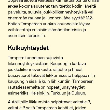
Sopivaa aluetta valitessa kannattaa pohtia omaa
arkea kokonaisuutena: tarvitsetko kodin läheltä
palveluita, sujuvia joukkoliikenneyhteyksiä vai
enemmän rauhaa ja luonnon läheisyyttä? M2-
Kotien Tampereen vuokra-asunnoista löytyy
vaihtoehtoja erilaisiin elämäntilanteisiin ja
asumisen tarpeisiin.
Kulkuyhteydet
Tampere tunnetaan sujuvista
liikenneyhteyksistään. Kaupungin kattava
joukkoliikenneverkosto, raitiotie ja tiheät
bussivuorot tekevät liikkumisesta helppoa niin
kaupungin sisällä kuin lähikuntiin. Tampereen
rautatieasemalta on nopeat junayhteydet
esimerkiksi Helsinkiin, Turkuun ja Ouluun.
Autoilijoille liikkumista helpottavat valtatie 3,
valtatie 9 sekä Tampereen kehätiet, joiden