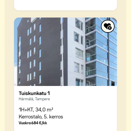
Tuiskunkatu 1
Härmälä, Tampere
1H+KT,
34,0 m²
Kerrostalo,
5. kerros
Vuokra
684 €/kk