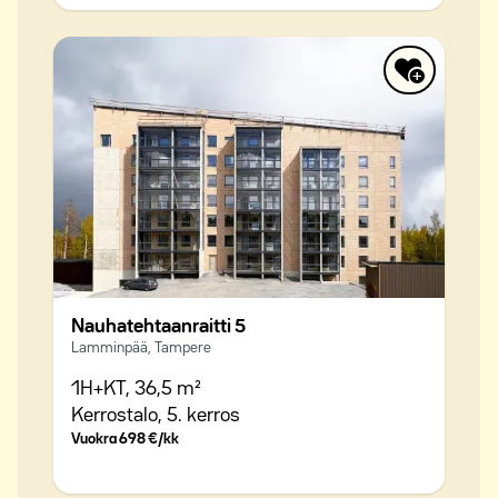
Nauhatehtaanraitti 5
Lamminpää, Tampere
1H+KT,
36,5 m²
Kerrostalo,
5. kerros
Vuokra
698 €/kk