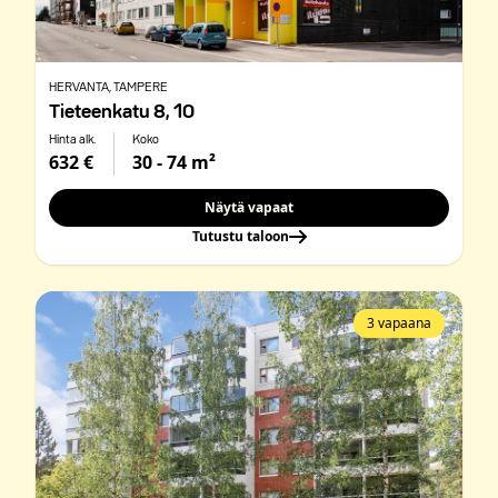
HERVANTA
, TAMPERE
Tieteenkatu 8, 10
Hinta alk.
Koko
632 €
30 - 74 m²
Näytä vapaat
Tutustu taloon
3 vapaana