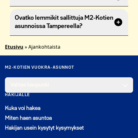
asuntotarve on edelleen ajankohtainen,
hakemus tulee uusia. Hakemusta voi myös
M2-Kotien asuntojen vakuus on
Ovatko lemmikit sallittuja M2-Kotien
päivittää sen voimassaoloaikana, mikäli
lähtökohtaisesti 0 euroa.
asunnoissa Tampereella?
elämäntilanteessa tapahtuu muutoksia.
Luottotietomerkintöjen tapauksessa vakuus
voi tapauskohtaisesti olla 1 – 3 kuukauden
Kyllä. Lemmikit ovat tervetulleita M2-Kotien
vuokra.
Etusivu
»
Ajankohtaista
asuntoihin.
M2-KOTIEN VUOKRA-ASUNNOT
Valitse kaupunki
HAKIJALLE
Kuka voi hakea
Miten haen asuntoa
Hakijan usein kysytyt kysymykset