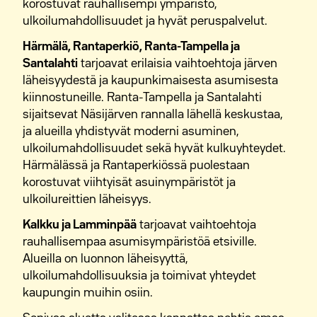
korostuvat rauhallisempi ympäristö,
ulkoilumahdollisuudet ja hyvät peruspalvelut.
Härmälä, Rantaperkiö, Ranta-Tampella ja
Santalahti
tarjoavat erilaisia vaihtoehtoja järven
läheisyydestä ja kaupunkimaisesta asumisesta
kiinnostuneille. Ranta-Tampella ja Santalahti
sijaitsevat Näsijärven rannalla lähellä keskustaa,
ja alueilla yhdistyvät moderni asuminen,
ulkoilumahdollisuudet sekä hyvät kulkuyhteydet.
Härmälässä ja Rantaperkiössä puolestaan
korostuvat viihtyisät asuinympäristöt ja
ulkoilureittien läheisyys.
Kalkku ja Lamminpää
tarjoavat vaihtoehtoja
rauhallisempaa asumisympäristöä etsiville.
Alueilla on luonnon läheisyyttä,
ulkoilumahdollisuuksia ja toimivat yhteydet
kaupungin muihin osiin.