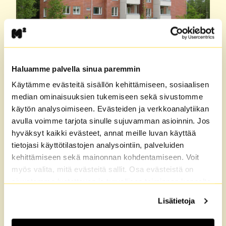
KALKKU
, TAMPERE
Haluamme palvella sinua paremmin
Poteronkatu 2
Käytämme evästeitä sisällön kehittämiseen, sosiaalisen
Hinta alk.
Koko
median ominaisuuksien tukemiseen sekä sivustomme
621 €
41 - 73 m²
käytön analysoimiseen. Evästeiden ja verkkoanalytiikan
Näytä vapaat
avulla voimme tarjota sinulle sujuvamman asioinnin. Jos
Tutustu taloon
hyväksyt kaikki evästeet, annat meille luvan käyttää
tietojasi käyttötilastojen analysointiin, palveluiden
kehittämiseen sekä mainonnan kohdentamiseen. Voit
myös valita, mitä evästeitä sallit. Osa evästeistä on
1 vapaana
sivustomme luotettavan ja turvallisen toiminnan kannalta
välttämättömiä. Lisätietoja löydät
Tietosuoja
sekä
Lisätietoja
Evästeet
-sivuiltamme.