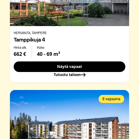
HERVANTA
, TAMPERE
Tamppikuja 4
Hinta alk.
Koko
662 €
40 - 69 m²
Näytä vapaat
Tutustu taloon
8 vapaana