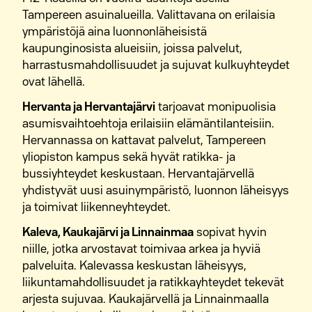
vaikuttavat asumisen arkeen. Tampereella on
Tampereen asuinalueilla. Valittavana on erilaisia
mahdollista löytää koteja hyvin erilaisilla
ympäristöjä aina luonnonläheisistä
budjeteilla riippuen siitä, miltä alueelta asuntoa
kaupunginosista alueisiin, joissa palvelut,
etsitään.
harrastusmahdollisuudet ja sujuvat kulkuyhteydet
ovat lähellä.
Valtion tukemien vuokra-asuntojen tavoitteena on
tarjota kohtuuhintaista asumista. Tämän vuoksi
Hervanta ja Hervantajärvi
tarjoavat monipuolisia
M2-Kotien vuokra-asunnot ovat monelle hyvä
asumisvaihtoehtoja erilaisiin elämäntilanteisiin.
vaihtoehto silloin, kun tavoitteena on löytää
Hervannassa on kattavat palvelut, Tampereen
laadukas koti hyvien palveluiden läheltä ilman
yliopiston kampus sekä hyvät ratikka- ja
omistusasumisen sitoumuksia.
bussiyhteydet keskustaan. Hervantajärvellä
yhdistyvät uusi asuinympäristö, luonnon läheisyys
ja toimivat liikenneyhteydet.
Kaleva, Kaukajärvi ja Linnainmaa
sopivat hyvin
niille, jotka arvostavat toimivaa arkea ja hyviä
palveluita. Kalevassa keskustan läheisyys,
liikuntamahdollisuudet ja ratikkayhteydet tekevät
arjesta sujuvaa. Kaukajärvellä ja Linnainmaalla