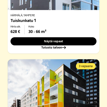
HÄRMÄLÄ
, TAMPERE
Tuiskunkatu 1
Hinta alk.
Koko
628 €
30 - 66 m²
Näytä vapaat
Tutustu taloon
3 vapaana