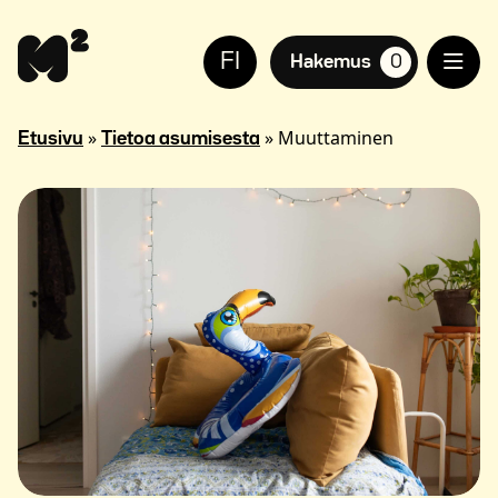
Siirry
Apua
sisältöön
sivuston
FI
käyttöön
Hakemus
0
suosikkiasuntoja,
näkövammaisille
»
»
Muuttaminen
Etusivu
Tietoa asumisesta