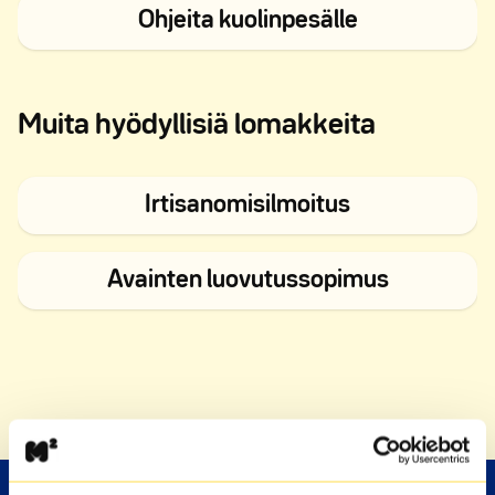
Avautuu uut
Ohjeita kuolinpesälle
Muita hyödyllisiä lomakkeita
Avautuu uute
Irtisanomisilmoitus
Avautuu u
Avainten luovutussopimus
Etusivu
»
Vuokra-asunnot
»
Lomakkeet