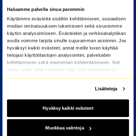
M2-KOTIEN VUOKRA-ASUNNOT
Haluamme palvella sinua paremmin
Käytämme evästeitä sisällön kehittämiseen, sosiaalisen
Valitse kaupunki
median ominaisuuksien tukemiseen sekä sivustomme
HAKIJALLE
käytön analysoimiseen. Evästeiden ja verkkoanalytiikan
avulla voimme tarjota sinulle sujuvamman asioinnin. Jos
Kuka voi hakea
hyväksyt kaikki evästeet, annat meille luvan käyttää
Miten haen asuntoa
tietojasi käyttötilastojen analysointiin, palveluiden
Hakijan usein kysytyt kysymykset
kehittämiseen sekä mainonnan kohdentamiseen. Voit
myös valita, mitä evästeitä sallit. Osa evästeistä on
sivustomme luotettavan ja turvallisen toiminnan kannalta
ASUKKAALLE
välttämättömiä. Lisätietoja löydät
Tietosuoja
sekä
Lisätietoja
Avautuu uuteen ikkunaan
OmaM2
Evästeet
-sivuiltamme.
Asukkaan usein kysytyt kysymykset
Hyväksy kaikki evästeet
Tietoa asumisesta
Vikailmoitus
Muokkaa valintoja
YHTEYSTIEDOT