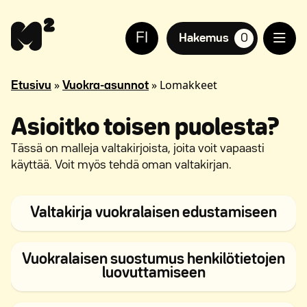
Siirry
Apua
sisältöön
sivuston
FI
käyttöön
Hakemus
0
suosikkiasuntoja,
näkövammaisille
»
»
Lomakkeet
Etusivu
Vuokra-asunnot
Asioitko toisen puolesta?
Tässä on malleja valtakirjoista, joita voit vapaasti
käyttää. Voit myös tehdä oman valtakirjan.
Avau
Valtakirja vuokralaisen edustamiseen
Vuokralaisen suostumus henkilötietojen
Avautuu uuteen
luovuttamiseen