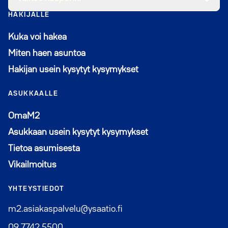
HAKIJALLE
Kuka voi hakea
Miten haen asuntoa
Hakijan usein kysytyt kysymykset
ASUKKAALLE
Avautuu uuteen ikkunaan
OmaM2
Asukkaan usein kysytyt kysymykset
Tietoa asumisesta
Vikailmoitus
YHTEYSTIEDOT
m2.asiakaspalvelu@ysaatio.fi
09 7742 5500