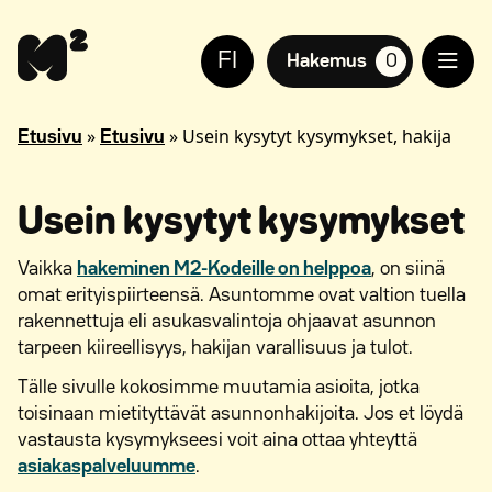
Siirry
Apua
sisältöön
sivuston
FI
käyttöön
Hakemus
0
suosikkiasuntoja,
näkövammaisille
»
»
Usein kysytyt kysymykset, hakija
Etusivu
Etusivu
Usein kysytyt kysymykset
Vaikka
hakeminen M2-Kodeille on helppoa
, on siinä
omat erityispiirteensä. Asuntomme ovat valtion tuella
rakennettuja eli asukasvalintoja ohjaavat asunnon
tarpeen kiireellisyys, hakijan varallisuus ja tulot.
Tälle sivulle kokosimme muutamia asioita, jotka
toisinaan mietityttävät asunnonhakijoita. Jos et löydä
vastausta kysymykseesi voit aina ottaa yhteyttä
asiakaspalveluumme
.