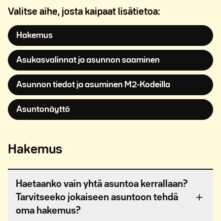
Valitse aihe, josta kaipaat lisätietoa:
Avautuu uuteen ikkunaan
Hakemus
Avautuu uuteen
Asukasvalinnat ja asunnon saaminen
Avautuu uute
Asunnon tiedot ja asuminen M2-Kodeilla
Avautuu uuteen ikkunaan
Asuntonäyttö
Hakemus
Haetaanko vain yhtä asuntoa kerrallaan?
Tarvitseeko jokaiseen asuntoon tehdä
oma hakemus?