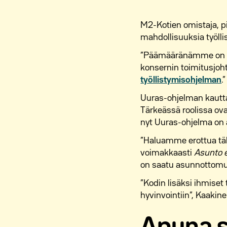
M2-Kotien omistaja, p
mahdollisuuksia työlli
”Päämääränämme on tuk
konsernin toimitusjoh
työllistymisohjelman
.”
Uuras-ohjelman kautta
Tärkeässä roolissa ova
nyt Uuras-ohjelma on 
”Haluamme erottua täl
voimakkaasti
Asunto 
on saatu asunnottomu
”Kodin lisäksi ihmiset
hyvinvointiin”, Kaakin