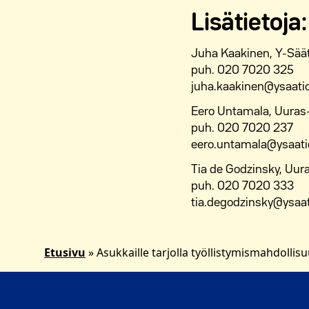
Lisätietoja:
Juha Kaakinen, Y-Säät
puh. 020 7020 325
juha.kaakinen@ysaatio
Eero Untamala, Uuras-
puh. 020 7020 237
eero.untamala@ysaatio
Tia de Godzinsky, Uura
puh. 020 7020 333
tia.degodzinsky@ysaati
Etusivu
»
Asukkaille tarjolla työllistymismahdollis