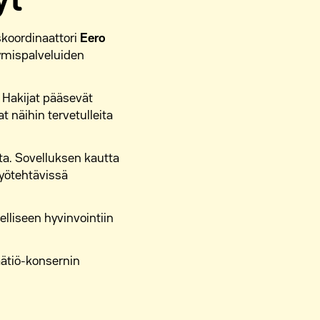
yt
skoordinaattori
Eero
tymispalveluiden
. Hakijat pääsevät
näihin tervetulleita
ta. Sovelluksen kautta
Työtehtävissä
liseen hyvinvointiin
äätiö-konsernin