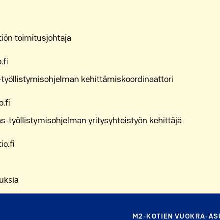
iön toimitusjohtaja
.fi
työllistymisohjelman kehittämiskoordinaattori
.fi
s-työllistymisohjelman yritysyhteistyön kehittäjä
o.fi
uuksia
M2-KOTIEN VUOKRA-A