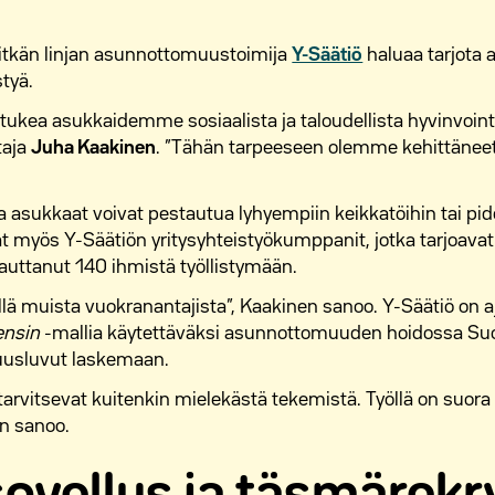
itkän linjan asunnottomuustoimija
Y-Säätiö
haluaa tarjota 
styä.
ea asukkaidemme sosiaalista ja taloudellista hyvinvointi
taja
Juha Kaakinen
. ”Tähän tarpeeseen olemme kehittänee
 asukkaat voivat pestautua lyhyempiin keikkatöihin tai pid
t myös Y-Säätiön yritysyhteistyökumppanit, jotka tarjoavat 
auttanut 140 ihmistä työllistymään.
lä muista vuokranantajista”, Kaakinen sanoo. Y-Säätiö on a
ensin
-mallia käytettäväksi asunnottomuuden hoidossa Suo
usluvut laskemaan.
 tarvitsevat kuitenkin mielekästä tekemistä. Työllä on suor
en sanoo.