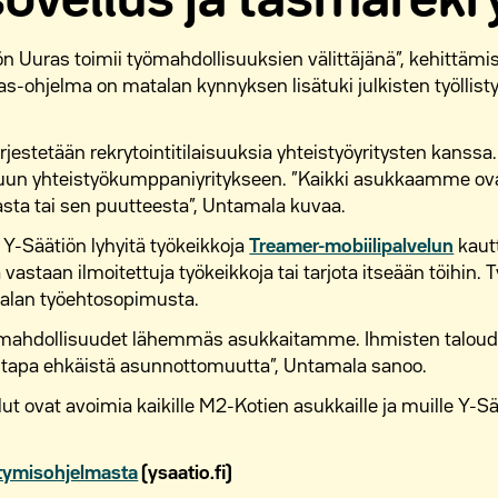
ovellus ja täsmärekr
n Uuras toimii työmahdollisuuksien välittäjänä”, kehittämi
as-ohjelma on matalan kynnyksen lisätuki julkisten työllis
rjestetään rekrytointitilaisuuksia yhteistyöyritysten kanssa
uun yhteistyökumppaniyritykseen. ”Kaikki asukkaamme ovat 
asta tai sen puutteesta”, Untamala kuvaa.
Y-Säätiön lyhyitä työkeikkoja
Treamer-mobiilipalvelun
kaut
vastaan ilmoitettuja työkeikkoja tai tarjota itseään töihin. 
öalan työehtosopimusta.
ahdollisuudet lähemmäs asukkaitamme. Ihmisten taloudel
 tapa ehkäistä asunnottomuutta”, Untamala sanoo.
t ovat avoimia kaikille M2-Kotien asukkaille ja muille Y-S
istymisohjelmasta
(ysaatio.fi)