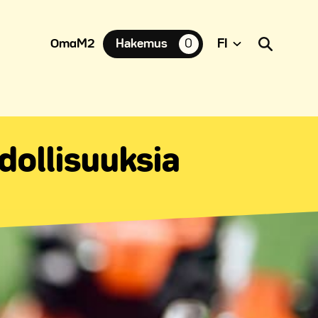
OmaM2
Hakemus
0
suosikkiasuntoja,
hdollisuuksia