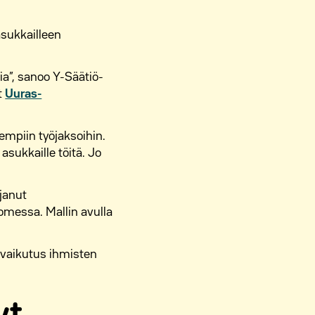
asukkailleen
a”, sanoo Y-Säätiö-
t
Uuras-
empiin työjaksoihin.
asukkaille töitä. Jo
janut
messa. Mallin avulla
a vaikutus ihmisten