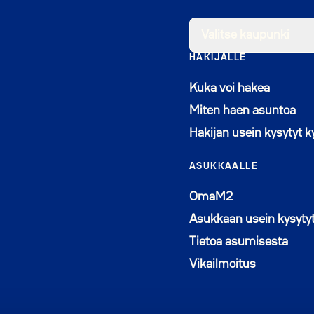
Valitse kaupunki
HAKIJALLE
Kuka voi hakea
Miten haen asuntoa
Hakijan usein kysytyt 
ASUKKAALLE
Avautuu uutee
OmaM2
Asukkaan usein kysyty
Tietoa asumisesta
Vikailmoitus