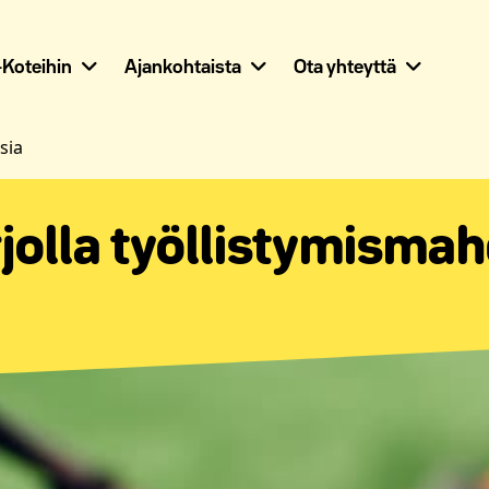
Koteihin
Ajankohtaista
Ota yhteyttä
sia
rjolla työllistymisma