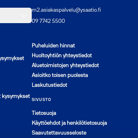
m2.asiakaspalvelu@ysaatio.fi
09 7742 5500
Puheluiden hinnat
Huoltoyhtiön yhteystiedot
kysymykset
Aluetoimistojen yhteystiedot
Asioitko toisen puolesta
Laskutustiedot
n ikkunaan
t kysymykset
SIVUSTO
Tietosuoja
Käyttöehdot ja henkilötietosuoja
Saavutettavuusseloste