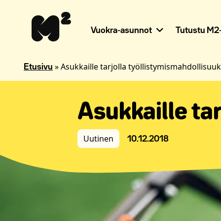
Siirry
Apua
sisältöön
sivuston
käyttöön
Vuokra-asunnot
Tutustu M2-
näkövammaisille
»
Asukkaille tarjolla työllistymismahdollisuuk
Etusivu
Asukkaille ta
Uutinen
10.12.2018