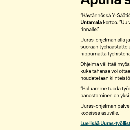
Apuna s
”Käytännössä Y-Säätiö
Untamala
kertoo. ”Uur
rinnalle.”
Uuras-ohjelman alla jä
suoraan työhaastattel
riippumatta työhistori
Ohjelma välittää myös 
kuka tahansa voi ottaa 
noudatetaan kiinteist
”Haluamme tuoda työm
panostaminen on yksi
Uuras-ohjelman palvelu
kodeissa asuville.
Lue lisää Uuras-työll