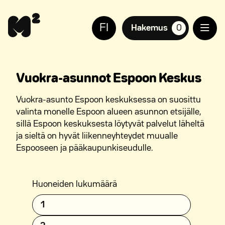
Siirry
Apua
sisältöön
sivuston
FI
käyttöön
Hakemus
0
suosikkiasuntoja,
näkövammaisille
Vuokra-asunnot Espoon Keskus
Vuokra-asunto Espoon keskuksessa on suosittu
valinta monelle Espoon alueen asunnon etsijälle,
sillä Espoon keskuksesta löytyvät palvelut läheltä
ja sieltä on hyvät liikenneyhteydet muualle
Espooseen ja pääkaupunkiseudulle.
Huoneiden lukumäärä
1