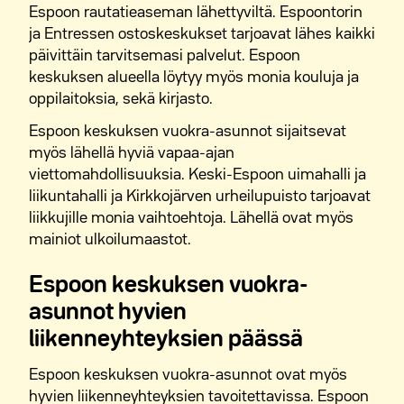
Espoon rautatieaseman lähettyviltä. Espoontorin
ja Entressen ostoskeskukset tarjoavat lähes kaikki
M2-Kotien vuokra-asunnot Saunalahdessa
päivittäin tarvitsemasi palvelut. Espoon
keskuksen alueella löytyy myös monia kouluja ja
M2-Kotien vuokra-asunnot Suurpellossa
oppilaitoksia, sekä kirjasto.
M2-Kotien vuokra-asunnot Ymmerstassa
Espoon keskuksen vuokra-asunnot sijaitsevat
myös lähellä hyviä vapaa-ajan
viettomahdollisuuksia. Keski-Espoon uimahalli ja
liikuntahalli ja Kirkkojärven urheilupuisto tarjoavat
liikkujille monia vaihtoehtoja. Lähellä ovat myös
mainiot ulkoilumaastot.
Espoon keskuksen vuokra-
asunnot hyvien
liikenneyhteyksien päässä
Espoon keskuksen vuokra-asunnot ovat myös
hyvien liikenneyhteyksien tavoitettavissa. Espoon