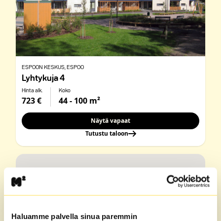
ESPOON KESKUS
, ESPOO
Lyhtykuja 4
Hinta alk.
Koko
723 €
44 - 100 m²
Näytä vapaat
Tutustu taloon
Haluamme palvella sinua paremmin