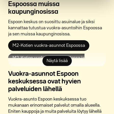
Espoossa muissa
kaupunginosissa
Espoon keskus on suosittu asuinalue ja siksi
kannattaa tutustua vuokra-asuntoihin Espoossa
ja sen muissa kaupunginosissa.
M2-Kotien vuokra-asunnot Espoossa
M2-Kotien vuokra-asunnot Kilossa ja
Näytä lisää
Friisinmäessä
Vuokra-asunnot Espoon
M2-Kotien vuokra-asunnot Latokaskessa
keskuksessa ovat hyvien
palveluiden lähellä
M2-Kotien vuokra-asunnot Leppävaarassa
Vuokra-asunto Espoon keskuksessa tuo
M2-Kotien vuokra-asunnot Nöykkiössä
mukanaan erinomaiset palvelut omalla alueella.
Eniten kauppoja ja muita palveluita löytyy lähellä
M2-Kotien vuokra-asunnot Olarissa