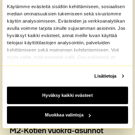
Käytämme evästeitä sisällön kehittämiseen, sosiaalisen
median ominaisuuksien tukemiseen sekä sivustomme
käytön analysoimiseen. Evästeiden ja verkkoanalytiikan
avulla voimme tarjota sinulle sujuvamman asioinnin. Jos
hyväksyt kaikki evästeet, annat meille luvan käyttää
tietojasi käyttötilastojen analysointiin, palveluiden
kehittämiseen sekä mainonnan kohdentamiseen. Voit
myös valita, mitä evästeitä sallit. Osa evästeistä on
sivustomme luotettavan ja turvallisen toiminnan kannalta
välttämättömiä. Lisätietoja löydät
Tietosuoja
sekä
Lisätietoja
Evästeet
-sivuiltamme.
Hyväksy kaikki evästeet
Muokkaa valintoja
M2-Kotien vuokra-asunnot