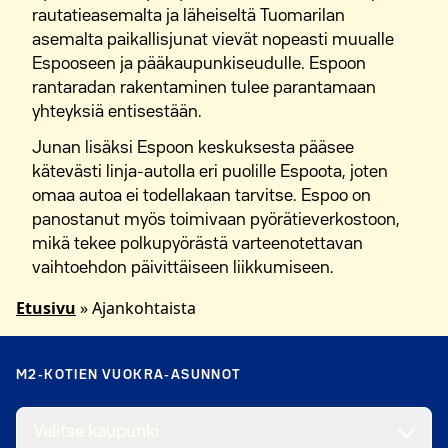
rautatieasemalta ja läheiseltä Tuomarilan
asemalta paikallisjunat vievät nopeasti muualle
Espooseen ja pääkaupunkiseudulle. Espoon
rantaradan rakentaminen tulee parantamaan
yhteyksiä entisestään.
Junan lisäksi Espoon keskuksesta pääsee
kätevästi linja-autolla eri puolille Espoota, joten
omaa autoa ei todellakaan tarvitse. Espoo on
panostanut myös toimivaan pyörätieverkostoon,
mikä tekee polkupyörästä varteenotettavan
vaihtoehdon päivittäiseen liikkumiseen.
Etusivu
»
Ajankohtaista
M2-KOTIEN VUOKRA-ASUNNOT
Valitse kaupunki