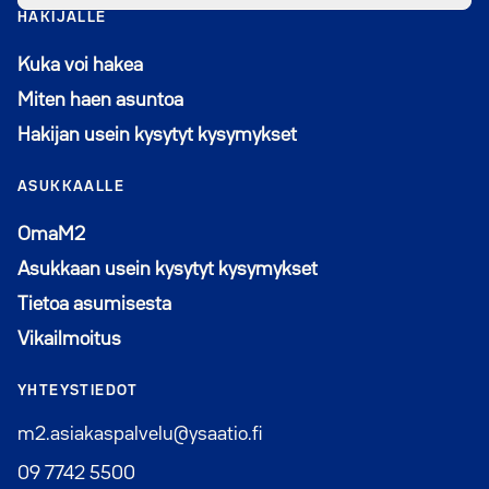
HAKIJALLE
Kuka voi hakea
Miten haen asuntoa
Hakijan usein kysytyt kysymykset
ASUKKAALLE
Avautuu uuteen ikkunaan
OmaM2
Asukkaan usein kysytyt kysymykset
Tietoa asumisesta
Vikailmoitus
YHTEYSTIEDOT
m2.asiakaspalvelu@ysaatio.fi
09 7742 5500