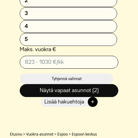
2
3
4
5
Maks. vuokra €
Tyhjennä valinnat
Näytä vapaat asunnot (2)
+
Lisää hakuehtoja
Etusivu
>
Vuokra-asunnot
>
Espoo
>
Espoon keskus