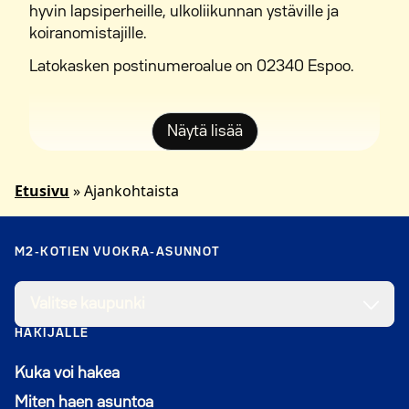
hyvin lapsiperheille, ulkoliikunnan ystäville ja
koiranomistajille.
Latokasken postinumeroalue on 02340 Espoo.
Näytä lisää
Etusivu
»
Ajankohtaista
M2-KOTIEN VUOKRA-ASUNNOT
Valitse kaupunki
HAKIJALLE
Kuka voi hakea
Miten haen asuntoa