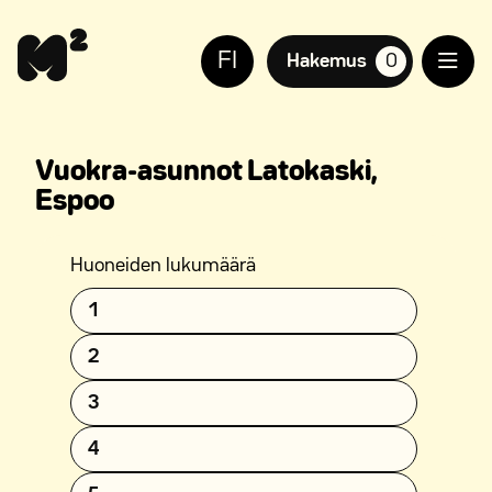
Siirry
Apua
sisältöön
sivuston
FI
käyttöön
Hakemus
0
suosikkiasuntoja,
näkövammaisille
Vuokra-asunnot Latokaski,
Espoo
Huoneiden lukumäärä
1
2
3
4