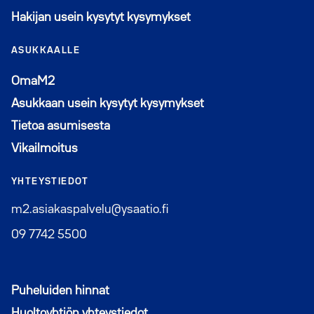
Hakijan usein kysytyt kysymykset
ASUKKAALLE
Avautuu uuteen ikkunaan
OmaM2
Asukkaan usein kysytyt kysymykset
Tietoa asumisesta
Vikailmoitus
YHTEYSTIEDOT
m2.asiakaspalvelu@ysaatio.fi
09 7742 5500
Puheluiden hinnat
Huoltoyhtiön yhteystiedot