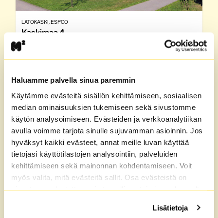
LATOKASKI
, ESPOO
Kaskimaa 4
Hinta alk.
Koko
1018 €
60 - 89 m²
Näytä vapaat
Haluamme palvella sinua paremmin
Tutustu taloon
Käytämme evästeitä sisällön kehittämiseen, sosiaalisen
median ominaisuuksien tukemiseen sekä sivustomme
käytön analysoimiseen. Evästeiden ja verkkoanalytiikan
avulla voimme tarjota sinulle sujuvamman asioinnin. Jos
hyväksyt kaikki evästeet, annat meille luvan käyttää
tietojasi käyttötilastojen analysointiin, palveluiden
kehittämiseen sekä mainonnan kohdentamiseen. Voit
myös valita, mitä evästeitä sallit. Osa evästeistä on
sivustomme luotettavan ja turvallisen toiminnan kannalta
välttämättömiä. Lisätietoja löydät
Tietosuoja
sekä
Lisätietoja
Evästeet
-sivuiltamme.