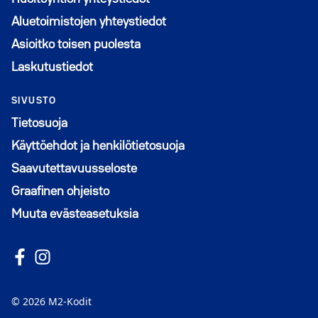
Aluetoimistojen yhteystiedot
Asioitko toisen puolesta
Laskutustiedot
SIVUSTO
Tietosuoja
Käyttöehdot ja henkilötietosuoja
Saavutettavuusseloste
Graafinen ohjeisto
Muuta evästeasetuksia
Seuraa meitä Facebookissa
Avautuu uuteen ikkunaan
Seuraa Instagramissa
Avautuu uuteen ikkunaan
© 2026 M2-Kodit