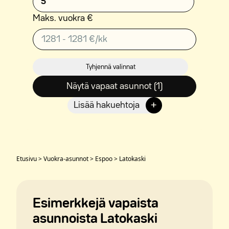
5
Maks. vuokra €
Tyhjennä valinnat
Näytä vapaat asunnot (1)
+
Lisää hakuehtoja
Etusivu
>
Vuokra-asunnot
>
Espoo
>
Latokaski
Esimerkkejä vapaista
asunnoista Latokaski