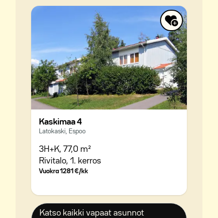
Kaskimaa 4
Latokaski, Espoo
3H+K,
77,0 m²
Rivitalo,
1. kerros
Vuokra
1281 €/kk
Katso kaikki vapaat asunnot