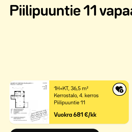
Piilipuuntie 11 vap
1H+KT,
36,5 m²
Kerrostalo,
4. kerros
Piilipuuntie 11
Vuokra
681 €/kk