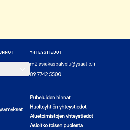
SUNNOT
YHTEYSTIEDOT
m2.asiakaspalvelu@ysaatio.fi
09 7742 5500
Puheluiden hinnat
Huoltoyhtiön yhteystiedot
kysymykset
Aluetoimistojen yhteystiedot
Asioitko toisen puolesta