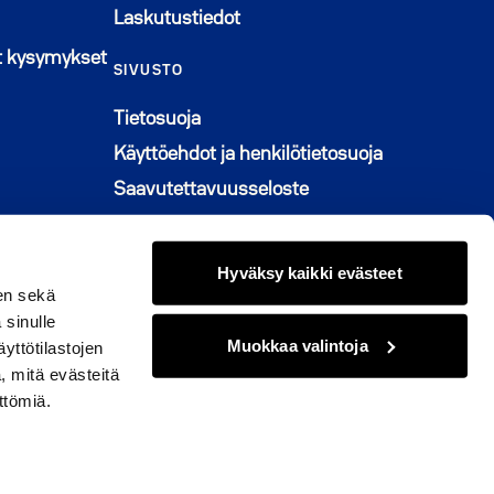
Laskutustiedot
n ikkunaan
t kysymykset
SIVUSTO
Tietosuoja
Käyttöehdot ja henkilötietosuoja
Saavutettavuusseloste
Graafinen ohjeisto
Muuta evästeasetuksia
Hyväksy kaikki evästeet
en sekä
 sinulle
Muokkaa valintoja
yttötilastojen
, mitä evästeitä
© 2026 M2-Kodit
ttömiä.
kissa
naan
issa
ikkunaan