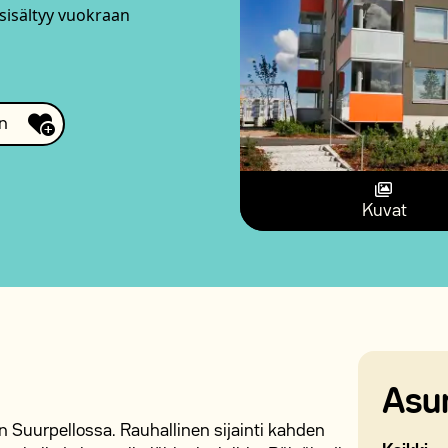
 sisältyy vuokraan
n
Kuvat
Asu
n Suurpellossa. Rauhallinen sijainti kahden