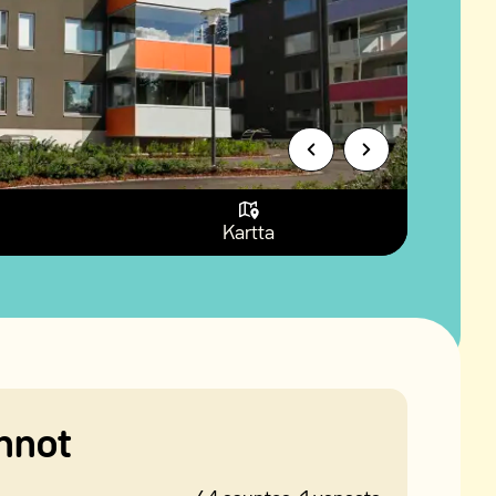
Kartta
nnot