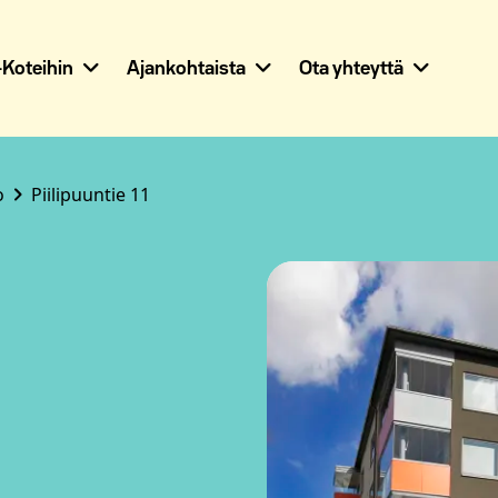
Koteihin
Ajankohtaista
Ota yhteyttä
o
Piilipuuntie 11