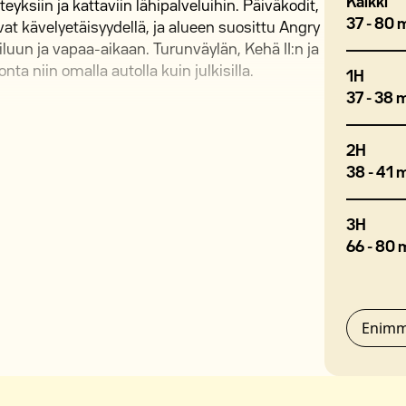
Kaikki
eyksiin ja kattaviin lähipalveluihin. Päiväkodit,
37 - 80 
vat kävelyetäisyydellä, ja alueen suosittu Angry
iluun ja vapaa-aikaan. Turunväylän, Kehä II:n ja
ta niin omalla autolla kuin julkisilla.
1H
37 - 38 
2H
38 - 41 
auhallisen asuinympäristön. Asukkaiden käytössä
3H
66 - 80 
a m2kodit.fi/hakemus.
Enimm