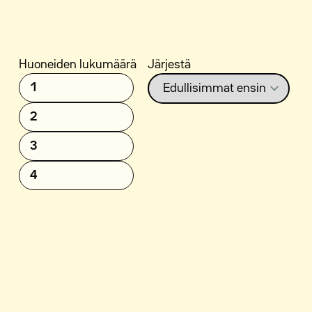
Huoneiden lukumäärä
Järjestä
1
2
3
4