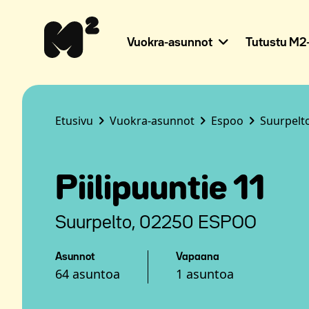
Siirry
Apua
sisältöön
sivuston
käyttöön
Vuokra-asunnot
Tutustu M2-
näkövammaisille
Etusivu
Vuokra-asunnot
Espoo
Suurpelt
Piilipuuntie 11
Suurpelto, 02250 ESPOO
Asunnot
Vapaana
64 asuntoa
1 asuntoa