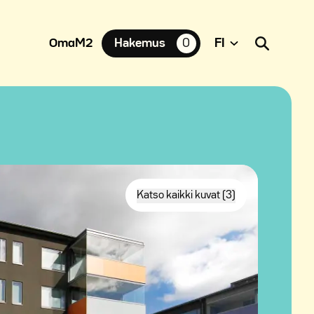
OmaM2
Hakemus
0
suosikkiasuntoja,
Katso kaikki kuvat (3)