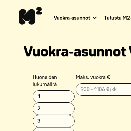
Siirry
Apua
sisältöön
sivuston
käyttöön
Vuokra-asunnot
Tutustu M2-
näkövammaisille
Vuokra-asunnot Va
Huoneiden
Maks. vuokra €
lukumäärä
1
2
3