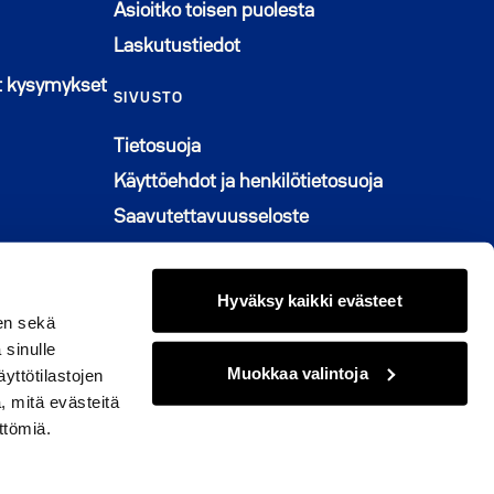
Asioitko toisen puolesta
Laskutustiedot
n ikkunaan
t kysymykset
SIVUSTO
Tietosuoja
Käyttöehdot ja henkilötietosuoja
Saavutettavuusseloste
Graafinen ohjeisto
Muuta evästeasetuksia
Hyväksy kaikki evästeet
en sekä
 sinulle
Muokkaa valintoja
yttötilastojen
, mitä evästeitä
© 2026 M2-Kodit
ttömiä.
kissa
naan
issa
ikkunaan