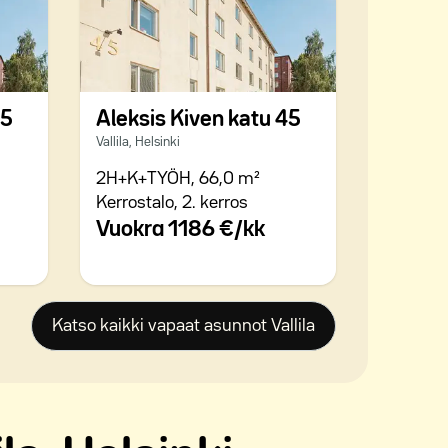
45
Aleksis Kiven katu 45
Vallila, Helsinki
2H+K+TYÖH,
66,0 m²
Kerrostalo,
2. kerros
Vuokra
1186 €/kk
Katso kaikki vapaat asunnot Vallila