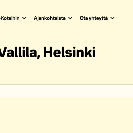
Koteihin
Ajankohtaista
Ota yhteyttä
llila, Helsinki