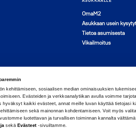
ASUKKAALLE
Avautuu uutee
OmaM2
Asukkaan usein kysyty
Tietoa asumisesta
Vikailmoitus
 paremmin
ön kehittämiseen, sosiaalisen median ominaisuuksien tukemise
imiseen. Evästeiden ja verkkoanalytiikan avulla voimme tarjota
hyväksyt kaikki evästeet, annat meille luvan käyttää tietojasi kä
 kehittämiseen sekä mainonnan kohdentamiseen. Voit myös valita
sivustomme luotettavan ja turvallisen toiminnan kannalta välttämä
Seuraa meitä Faceboo
Avautuu uuteen ikku
Seuraa Instagram
Avautuu uuteen 
ja
sekä
Evästeet
-sivuiltamme.