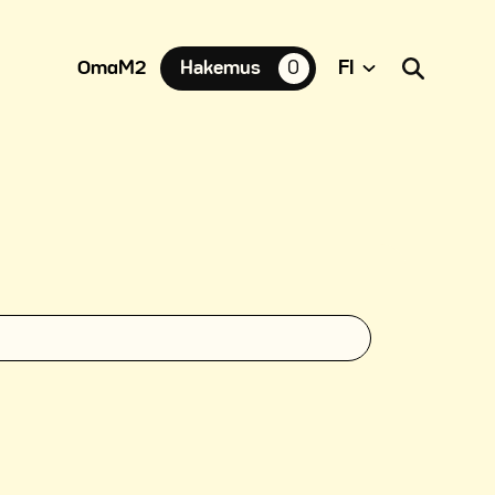
OmaM2
Hakemus
0
suosikkiasuntoja,