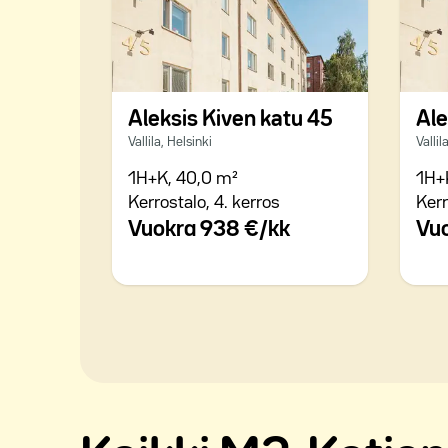
Aleksis Kiven katu 45
Ale
Vallila, Helsinki
Vallil
1H+K,
40,0 m²
1H+
Kerrostalo,
4. kerros
Kerr
Vuokra
938 €/kk
Vu