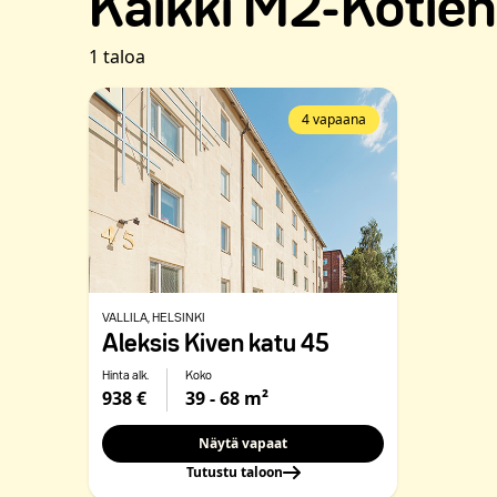
Kaikki M2-Kotien 
1 taloa
4 vapaana
VALLILA
, HELSINKI
Aleksis Kiven katu 45
Hinta alk.
Koko
938 €
39 - 68 m²
Näytä vapaat
Tutustu taloon