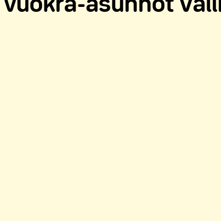
vuokra-asunnot Vallil