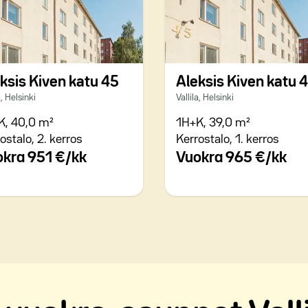
ksis Kiven katu 45
Aleksis Kiven katu 
a, Helsinki
Vallila, Helsinki
K,
40,0 m²
1H+K,
39,0 m²
ostalo,
2. kerros
Kerrostalo,
1. kerros
okra
951 €/kk
Vuokra
965 €/kk