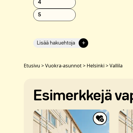
4
5
+
Lisää hakuehtoja
Etusivu
>
Vuokra-asunnot
>
Helsinki
>
Vallila
Esimerkkejä vap