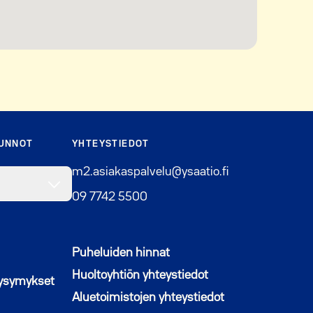
SUNNOT
YHTEYSTIEDOT
m2.asiakaspalvelu@ysaatio.fi
09 7742 5500
Puheluiden hinnat
Huoltoyhtiön yhteystiedot
kysymykset
Aluetoimistojen yhteystiedot