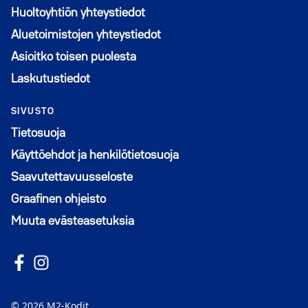
Huoltoyhtiön yhteystiedot
Aluetoimistojen yhteystiedot
Asioitko toisen puolesta
Laskutustiedot
SIVUSTO
Tietosuoja
Käyttöehdot ja henkilötietosuoja
Saavutettavuusseloste
Graafinen ohjeisto
Muuta evästeasetuksia
Seuraa meitä Facebookissa
Avautuu uuteen ikkunaan
Seuraa Instagramissa
Avautuu uuteen ikkunaan
© 2026 M2-Kodit