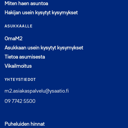
Miten haen asuntoa
Hakijan usein kysytyt kysymykset
ASUKKAALLE
Avautuu uuteen ikkunaan
OmaM2
Asukkaan usein kysytyt kysymykset
Tietoa asumisesta
Vikailmoitus
YHTEYSTIEDOT
m2.asiakaspalvelu@ysaatio.fi
09 7742 5500
Puheluiden hinnat