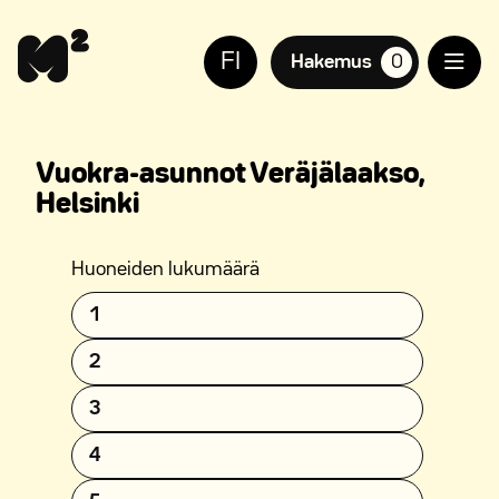
Siirry
Apua
sisältöön
sivuston
FI
käyttöön
Hakemus
0
suosikkiasuntoja,
näkövammaisille
Vuokra-asunnot Veräjälaakso,
Helsinki
Huoneiden lukumäärä
1
2
3
4