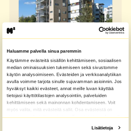
Otto Brandtin tie 17
Veräjälaakso, Helsinki
Haluamme palvella sinua paremmin
2H+K+S,
53,0 m²
Käytämme evästeitä sisällön kehittämiseen, sosiaalisen
Kerrostalo,
5. kerros
median ominaisuuksien tukemiseen sekä sivustomme
Vuokra
987 €/kk
käytön analysoimiseen. Evästeiden ja verkkoanalytiikan
avulla voimme tarjota sinulle sujuvamman asioinnin. Jos
hyväksyt kaikki evästeet, annat meille luvan käyttää
tietojasi käyttötilastojen analysointiin, palveluiden
Katso kaikki vapaat asunnot
kehittämiseen sekä mainonnan kohdentamiseen. Voit
Veräjälaakso
myös valita, mitä evästeitä sallit. Osa evästeistä on
sivustomme luotettavan ja turvallisen toiminnan kannalta
välttämättömiä. Lisätietoja löydät
Tietosuoja
sekä
Lisätietoja
Evästeet
-sivuiltamme.