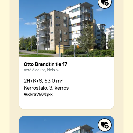
Otto Brandtin tie 17
Veräjälaakso, Helsinki
2H+K+S,
53,0 m²
Kerrostalo,
3. kerros
Vuokra
968 €/kk