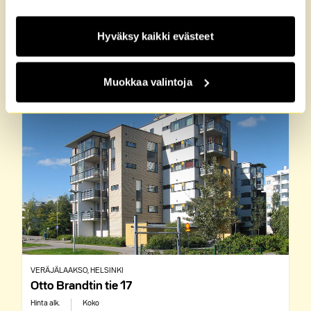
Kaikki M2-Kotien vuokra-
Hyväksy kaikki evästeet
asunnot Veräjälaakso, Helsinki
1 taloa
Muokkaa valintoja
8 vapaana
VERÄJÄLAAKSO
, HELSINKI
Otto Brandtin tie 17
Hinta alk.
Koko