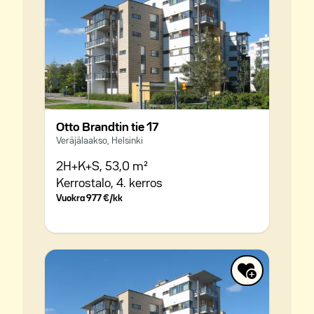
Otto Brandtin tie 17
Veräjälaakso, Helsinki
2H+K+S,
53,0 m²
Kerrostalo,
4. kerros
Vuokra
977 €/kk