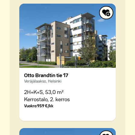
Otto Brandtin tie 17
Veräjälaakso, Helsinki
2H+K+S,
53,0 m²
Kerrostalo,
2. kerros
Vuokra
959 €/kk