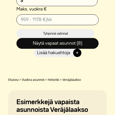
5
Maks. vuokra €
Tyhjennä valinnat
Näytä vapaat asunnot (8)
+
Lisää hakuehtoja
Etusivu
>
Vuokra-asunnot
>
Helsinki
>
Veräjälaakso
Esimerkkejä vapaista
asunnoista Veräjälaakso