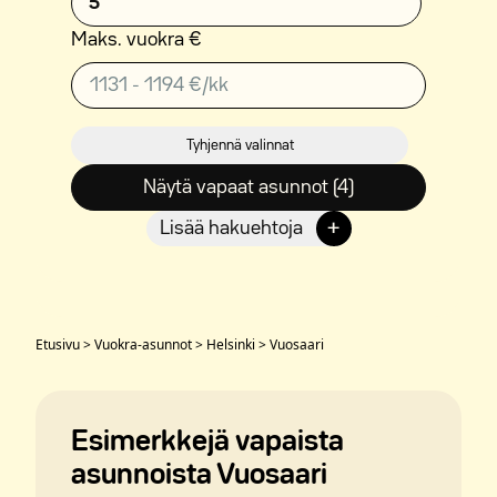
5
Maks. vuokra €
Tyhjennä valinnat
Näytä vapaat asunnot (4)
+
Lisää hakuehtoja
Etusivu
>
Vuokra-asunnot
>
Helsinki
>
Vuosaari
Esimerkkejä vapaista
asunnoista Vuosaari