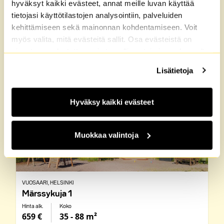
Kaikki M2-Kotien vuokra-
hyväksyt kaikki evästeet, annat meille luvan käyttää
asunnot Vuosaari, Helsinki
tietojasi käyttötilastojen analysointiin, palveluiden
kehittämiseen sekä mainonnan kohdentamiseen. Voit
1 taloa
myös valita, mitä evästeitä sallit. Osa evästeistä on
sivustomme luotettavan ja turvallisen toiminnan kannalta
4 vapaana
välttämättömiä. Lisätietoja löydät
Tietosuoja
sekä
Lisätietoja
Evästeet
-sivuiltamme.
Hyväksy kaikki evästeet
Muokkaa valintoja
VUOSAARI
, HELSINKI
Märssykuja 1
Hinta alk.
Koko
659 €
35 - 88 m²