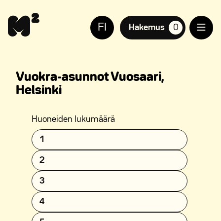
Siirry
Apua
sisältöön
sivuston
FI
käyttöön
Hakemus
0
suosikkiasuntoja,
näkövammaisille
Vuokra-asunnot Vuosaari,
Helsinki
Huoneiden lukumäärä
1
2
3
4