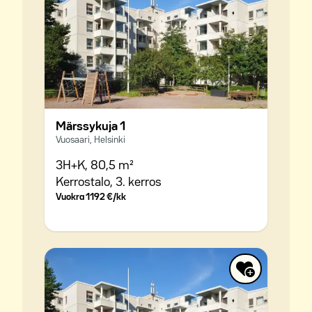
Märssykuja 1
Vuosaari, Helsinki
3H+K,
80,5 m²
Kerrostalo,
3. kerros
Vuokra
1192 €/kk