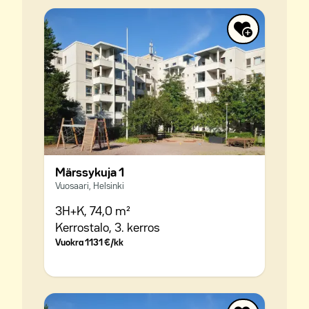
Märssykuja 1
Vuosaari, Helsinki
3H+K,
74,0 m²
Kerrostalo,
3. kerros
Vuokra
1131 €/kk