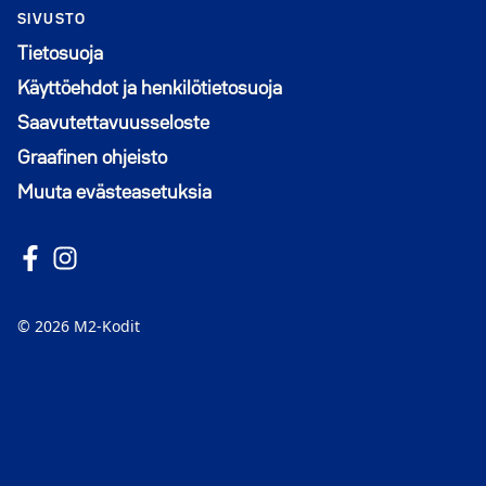
SIVUSTO
Katso vapaat vuokra-asunnot Vuosaaressa ja
Tietosuoja
löydä uusi kotisi
Käyttöehdot ja henkilötietosuoja
Saavutettavuusseloste
Graafinen ohjeisto
Muuta evästeasetuksia
Seuraa meitä Facebookissa
Avautuu uuteen ikkunaan
Seuraa Instagramissa
Avautuu uuteen ikkunaan
© 2026 M2-Kodit