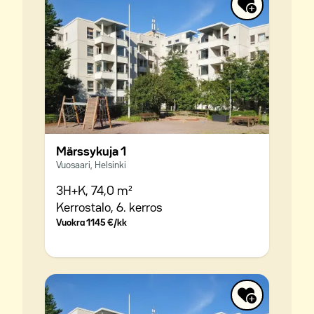
Märssykuja 1
Vuosaari, Helsinki
3H+K,
74,0 m²
Kerrostalo,
6. kerros
Vuokra
1145 €/kk