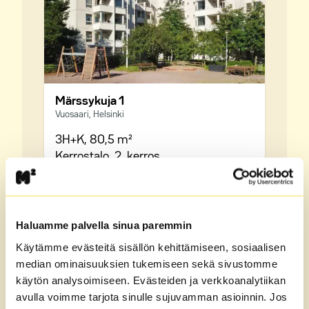
Märssykuja 1
Vuosaari, Helsinki
3H+K,
80,5 m²
Kerrostalo,
2. kerros
Vuokra
1194 €/kk
Haluamme palvella sinua paremmin
Katso kaikki vapaat asunnot Vuosaari
Käytämme evästeitä sisällön kehittämiseen, sosiaalisen
median ominaisuuksien tukemiseen sekä sivustomme
käytön analysoimiseen. Evästeiden ja verkkoanalytiikan
avulla voimme tarjota sinulle sujuvamman asioinnin. Jos