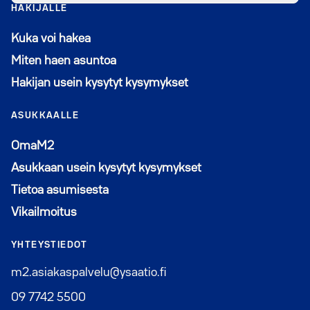
HAKIJALLE
Kuka voi hakea
Miten haen asuntoa
Hakijan usein kysytyt kysymykset
ASUKKAALLE
Avautuu uuteen ikkunaan
OmaM2
Asukkaan usein kysytyt kysymykset
Tietoa asumisesta
Vikailmoitus
YHTEYSTIEDOT
m2.asiakaspalvelu@ysaatio.fi
09 7742 5500