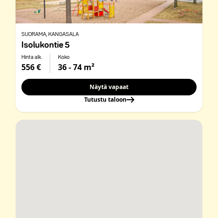
SUORAMA
, KANGASALA
Isolukontie 5
Hinta alk.
Koko
556 €
36 - 74 m²
Näytä vapaat
Tutustu taloon