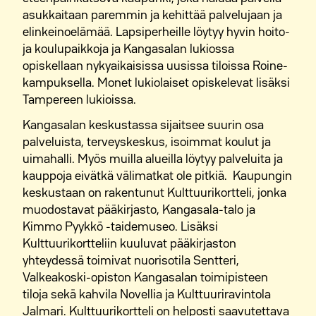
asukkaitaan paremmin ja kehittää palvelujaan ja
elinkeinoelämää. Lapsiperheille löytyy hyvin hoito-
ja koulupaikkoja ja Kangasalan lukiossa
opiskellaan nykyaikaisissa uusissa tiloissa Roine-
kampuksella. Monet lukiolaiset opiskelevat lisäksi
Tampereen lukioissa.
Kangasalan keskustassa sijaitsee suurin osa
palveluista, terveyskeskus, isoimmat koulut ja
uimahalli. Myös muilla alueilla löytyy palveluita ja
kauppoja eivätkä välimatkat ole pitkiä. Kaupungin
keskustaan on rakentunut Kulttuurikortteli, jonka
muodostavat pääkirjasto, Kangasala-talo ja
Kimmo Pyykkö -taidemuseo. Lisäksi
Kulttuurikortteliin kuuluvat pääkirjaston
yhteydessä toimivat nuorisotila Sentteri,
Valkeakoski-opiston Kangasalan toimipisteen
tiloja sekä kahvila Novellia ja Kulttuuriravintola
Jalmari. Kulttuurikortteli on helposti saavutettava