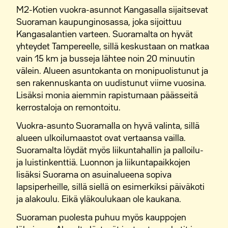
M2-Kotien vuokra-asunnot Kangasalla sijaitsevat
Suoraman kaupunginosassa, joka sijoittuu
Kangasalantien varteen. Suoramalta on hyvät
yhteydet Tampereelle, sillä keskustaan on matkaa
vain 15 km ja busseja lähtee noin 20 minuutin
välein. Alueen asuntokanta on monipuolistunut ja
sen rakennuskanta on uudistunut viime vuosina.
Lisäksi monia aiemmin rapistumaan päässeitä
kerrostaloja on remontoitu.
Vuokra-asunto Suoramalla on hyvä valinta, sillä
alueen ulkoilumaastot ovat vertaansa vailla.
Suoramalta löydät myös liikuntahallin ja palloilu-
ja luistinkenttiä. Luonnon ja liikuntapaikkojen
lisäksi Suorama on asuinalueena sopiva
lapsiperheille, sillä siellä on esimerkiksi päiväkoti
ja alakoulu. Eikä yläkoulukaan ole kaukana.
Suoraman puolesta puhuu myös kauppojen