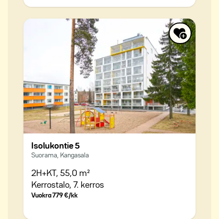
Isolukontie 5
Suorama, Kangasala
2H+KT,
55,0 m²
Kerrostalo,
7. kerros
Vuokra
779 €/kk