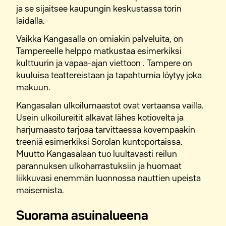
ja se sijaitsee kaupungin keskustassa torin
laidalla.
Vaikka Kangasalla on omiakin palveluita, on
Tampereelle helppo matkustaa esimerkiksi
kulttuurin ja vapaa-ajan viettoon . Tampere on
kuuluisa teattereistaan ja tapahtumia löytyy joka
makuun.
Kangasalan ulkoilumaastot ovat vertaansa vailla.
Usein ulkoilureitit alkavat lähes kotiovelta ja
harjumaasto tarjoaa tarvittaessa kovempaakin
treeniä esimerkiksi Sorolan kuntoportaissa.
Muutto Kangasalaan tuo luultavasti reilun
parannuksen ulkoharrastuksiin ja huomaat
liikkuvasi enemmän luonnossa nauttien upeista
maisemista.
Suorama asuinalueena