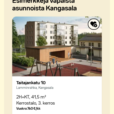
Esimerkkejä vapaista
asunnoista Kangasala
Taitajankatu 10
Lamminrahka, Kangasala
2H+KT,
41,5 m²
Kerrostalo,
3. kerros
Vuokra
760 €/kk