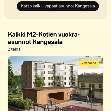
Katso kaikki vapaat asunnot Kangasala
Kaikki M2-Kotien vuokra-
asunnot Kangasala
2 taloa
2 vapaana