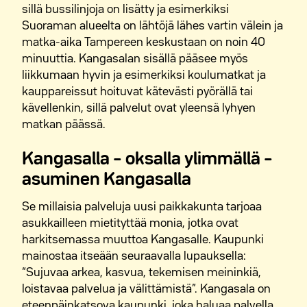
sillä bussilinjoja on lisätty ja esimerkiksi
Kangasalla asuu noin 32 000
Suoraman alueelta on lähtöjä lähes vartin välein ja
asukasta
matka-aika Tampereen keskustaan on noin 40
minuuttia. Kangasalan sisällä pääsee myös
Neljäsosa kaupungin pinta-alasta
liikkumaan hyvin ja esimerkiksi koulumatkat ja
on vettä
kauppareissut hoituvat kätevästi pyörällä tai
Kaupungin nimen taivutus
kävellenkin, sillä palvelut ovat yleensä lyhyen
matkan päässä.
aiheuttaa monille ongelmia.
Kangasala -> Kangasalla
Kangasalla – oksalla ylimmällä –
asuminen Kangasalla
Se millaisia palveluja uusi paikkakunta tarjoaa
asukkailleen mietityttää monia, jotka ovat
harkitsemassa muuttoa Kangasalle. Kaupunki
mainostaa itseään seuraavalla lupauksella:
“Sujuvaa arkea, kasvua, tekemisen meininkiä,
loistavaa palvelua ja välittämistä”. Kangasala on
eteenpäinkatsova kaupunki, joka haluaa palvella