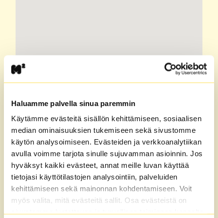
Haluamme palvella sinua paremmin
Käytämme evästeitä sisällön kehittämiseen, sosiaalisen
median ominaisuuksien tukemiseen sekä sivustomme
käytön analysoimiseen. Evästeiden ja verkkoanalytiikan
avulla voimme tarjota sinulle sujuvamman asioinnin. Jos
hyväksyt kaikki evästeet, annat meille luvan käyttää
tietojasi käyttötilastojen analysointiin, palveluiden
Upeiden harjumaisemien
kehittämiseen sekä mainonnan kohdentamiseen. Voit
Kangasala
myös valita, mitä evästeitä sallit. Osa evästeistä on
sivustomme luotettavan ja turvallisen toiminnan kannalta
Kangasalan ehdoton valtti on sen upea luonto.