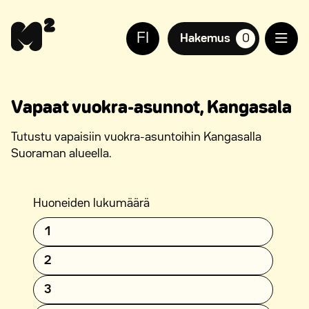
Siirry
Apua
sisältöön
sivuston
FI
käyttöön
Hakemus
0
suosikkiasuntoja,
näkövammaisille
Vapaat vuokra-asunnot, Kangasala
Tutustu vapaisiin vuokra-asuntoihin Kangasalla
Suoraman alueella.
Huoneiden lukumäärä
1
2
3