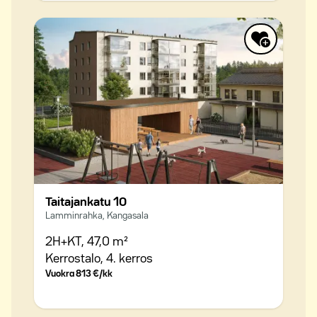
Taitajankatu 10
Lamminrahka, Kangasala
2H+KT,
47,0 m²
Kerrostalo,
4. kerros
Vuokra
813 €/kk