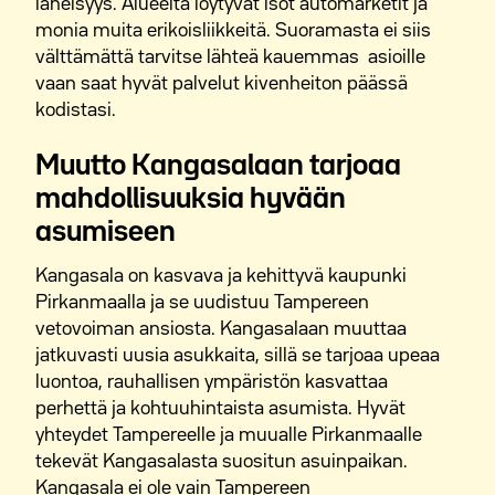
läheisyys. Alueelta löytyvät isot automarketit ja
monia muita erikoisliikkeitä. Suoramasta ei siis
välttämättä tarvitse lähteä kauemmas asioille
vaan saat hyvät palvelut kivenheiton päässä
kodistasi.
Muutto Kangasalaan tarjoaa
mahdollisuuksia hyvään
asumiseen
Kangasala on kasvava ja kehittyvä kaupunki
Pirkanmaalla ja se uudistuu Tampereen
vetovoiman ansiosta. Kangasalaan muuttaa
jatkuvasti uusia asukkaita, sillä se tarjoaa upeaa
luontoa, rauhallisen ympäristön kasvattaa
perhettä ja kohtuuhintaista asumista. Hyvät
yhteydet Tampereelle ja muualle Pirkanmaalle
tekevät Kangasalasta suositun asuinpaikan.
Kangasala ei ole vain Tampereen