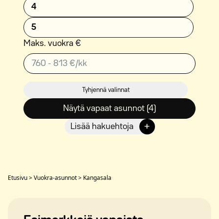
4
5
Maks. vuokra €
Tyhjennä valinnat
Näytä vapaat asunnot (4)
+
Lisää hakuehtoja
Etusivu
>
Vuokra-asunnot
>
Kangasala