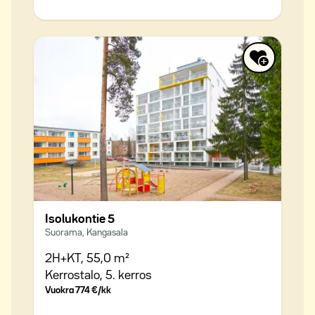
Isolukontie 5
Suorama, Kangasala
2H+KT,
55,0 m²
Kerrostalo,
5. kerros
Vuokra
774 €/kk