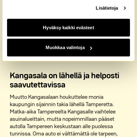
välttämättömiä. Lisätietoja löydät
Tietosuoja
sekä
Jääkauden jälkeen muodostuneet harju- ja
Lisätietoja
Evästeet
-sivuiltamme.
järvimaisemat tekevät alueesta suositun kohteen,
jota tullaan ihailemaan myös kauempaa.
Kangasalan maisemat muodostuvat harjujen
Hyväksy kaikki evästeet
välissä sijaitsevista Vesijärven, Längelmäveden ja
Roineen järvistä. Harjuille on rakennettu
Muokkaa valintoja
näköalatorneja muun muassa Harjalanharjulta,
Näytä lisää
Keisarinharjulta, Kirkkoharjulta ja
Vehonniemenharjulta. Kangasan kaupungin
rajojen sisälle mahtuu satoja järviä ja lampia, ja
Kangasala on lähellä ja helposti
kunnan pinta-alasta jopa neljännes onkin
saavutettavissa
vesistöjä. Kangasala on tuttu monille Sakari
Topeliuksen runosta ”Kesäpäivä Kangasalla”.
Muutto Kangasalaan houkuttelee monia
Hienot luonnonmuodostelmat tarjoavat hyviä
kaupungin sijainnin takia lähellä Tamperetta.
mahdollisuuksia ulkoiluun ja luonnossa
Matka-aika Tampereelta Kangasalle vaihtelee
liikkumiseen kaikkina vuodenaikoina. Upea luonto
asuinalueittain, mutta nopeimmillaan pääset
on ehdottomasti yksi Kangasalan
autolla Tampereen keskustaan alle puolessa
vetovoimatekijöitä.
tunnissa. Oma auto ei välttämättä ole tarpeen,