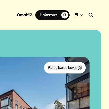
OmaM2
Hakemus
0
suosikkiasuntoja,
Katso kaikki kuvat (6)