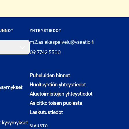
SUNNOT
YHTEYSTIEDOT
m2.asiakaspalvelu@ysaatio.fi
09 7742 5500
Puheluiden hinnat
Huoltoyhtiön yhteystiedot
kysymykset
Aluetoimistojen yhteystiedot
Asioitko toisen puolesta
Laskutustiedot
n ikkunaan
t kysymykset
SIVUSTO