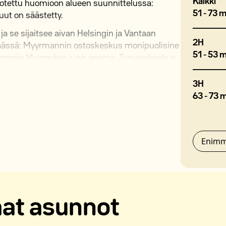
Kaikki
n otettu huomioon alueen suunnittelussa:
51 - 73 m
uut on säästetty.
 se sijaitsee aivan Helsingin ja Vantaan
2H
päässä: Myyrmannin ostoskeskus monipuolisine
51 - 53 
, samoin Myyrmäen juna-asema, Terveyskeskus,
n taidemuseo Artsi.
3H
ineen, tapahtumapaikka Energia Areena,
63 - 73 
arrastusmahdollisuuksineen sjaitsevat vain
sa kisataan myös vuosittain mm. keihän
inimineen. Kävelymatkan päässä sijaitsee
en kampus. Kohde sijaitsee HSL:n
Enimm
lossa on yhteensä 42 asuntoa. Kaikissa
piha. Talossa on maksuton talopesula.
A 50 M laajakaistayhteys. Vesimaksu on
aat asunnot