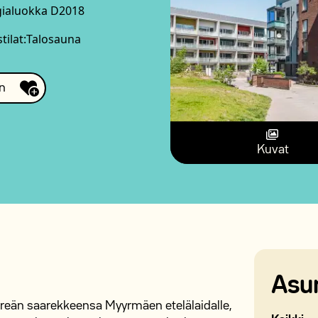
gialuokka D2018
tilat:
Talosauna
n
Kuvat
Asu
reän saarekkeensa Myyrmäen etelälaidalle,