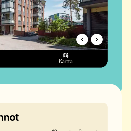
Kartta
nnot