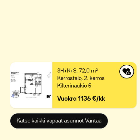
3H+K+S,
72,0 m²
Kerrostalo,
2. kerros
Kilterinaukio 5
Vuokra
1136 €/kk
Katso kaikki vapaat asunnot Vantaa