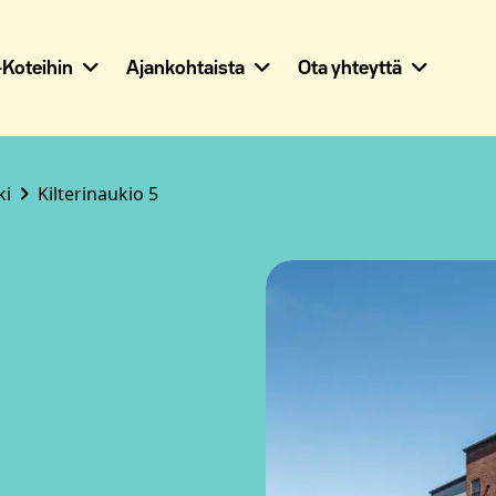
Koteihin
Ajankohtaista
Ota yhteyttä
ki
Kilterinaukio 5