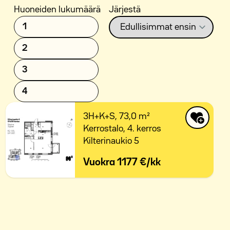
Huoneiden lukumäärä
Järjestä
1
2
3
4
3H+K+S,
73,0 m²
Kerrostalo,
4. kerros
Kilterinaukio 5
Vuokra
1177 €/kk