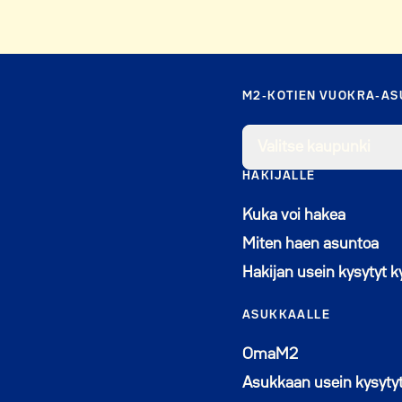
M2-KOTIEN VUOKRA-A
Valitse kaupunki
HAKIJALLE
Kuka voi hakea
Miten haen asuntoa
Hakijan usein kysytyt 
ASUKKAALLE
Avautuu uutee
OmaM2
Asukkaan usein kysyty