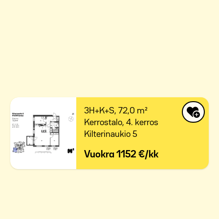
3H+K+S,
72,0 m²
Kerrostalo,
4. kerros
Kilterinaukio 5
Vuokra
1152 €/kk