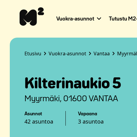
Siirry
Apua
sisältöön
sivuston
käyttöön
Vuokra-asunnot
Tutustu M2-
näkövammaisille
Etusivu
Vuokra-asunnot
Vantaa
Myyrmä
Kilterinaukio 5
Myyrmäki, 01600 VANTAA
Asunnot
Vapaana
42 asuntoa
3 asuntoa