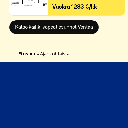
Vuokra
1283 €/kk
Katso kaikki vapaat asunnot Vantaa
Etusivu
»
Ajankohtaista