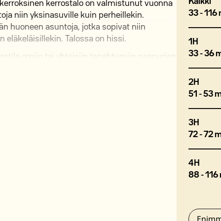
Kaikki
erroksinen kerrostalo on valmistunut vuonna
33 - 116
ja niin yksinasuville kuin perheillekin.
jän huoneen asuntoja, jotka sopivat niin
in eläkeläisillekin. Talossa on hissi.
1H
33 - 36 
tila omiin tai yhteisiin tapahtumiin naapurien
toon. Talon piha-alueelta löytyy lapsille
vuokraan sisältyvä DNA 50 M laajakaistayhteys.
2H
tervetulleita.
51 - 53 
 merkitty tupakointipaikka.
3H
72 - 72 
ntaalla, ja se tarjoaa asukkailleen laajan
kulttuuritarjontaa. Alueelta löytyvät
4H
skus sekä Myyrmäkitalo, jossa sijaitsevat
88 - 116
atkan päässä on myös Myyrmäen urheilupuisto,
apalloa.
eakoulun kampus, ja alue kuuluu HSL
Enimm