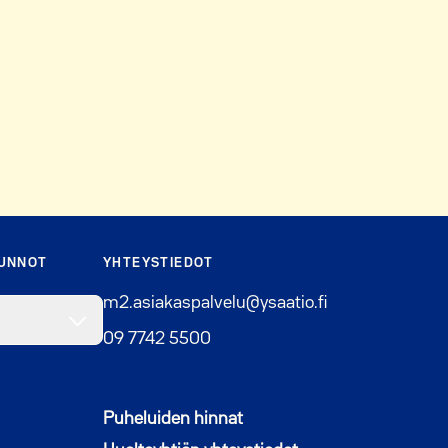
SUNNOT
YHTEYSTIEDOT
m2.asiakaspalvelu@ysaatio.fi
09 7742 5500
Puheluiden hinnat