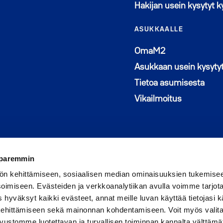
Hakijan usein kysytyt 
ASUKKAALLE
Avautuu uutee
OmaM2
Asukkaan usein kysyty
Tietoa asumisesta
Vikailmoitus
 paremmin
ön kehittämiseen, sosiaalisen median ominaisuuksien tukemise
imiseen. Evästeiden ja verkkoanalytiikan avulla voimme tarjota
hyväksyt kaikki evästeet, annat meille luvan käyttää tietojasi kä
 kehittämiseen sekä mainonnan kohdentamiseen. Voit myös valita
sivustomme luotettavan ja turvallisen toiminnan kannalta välttämä