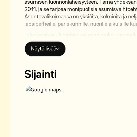
asumisen luonnonläheisyyteen. Tämä yhdeksänk
2011, ja se tarjoaa monipuolisia asumisvaihtoehto
Asuntovalikoimassa on yksiöitä, kolmioita ja nel
lapsiperheille, pariskunnille, nuorille aikuisille ku
Talossa on asukkaiden käytössä maksuton asukas
kanssa sekä pesutupa ja kuivaushuone pyykkihuol
Näytä lisää
viihtyisä leikkipaikka. Asumismukavuutta lisää 
Vesimaksu on kiinteä 26 €/hlö/kk. Lemmikit ovat 
Talo on savuton, kiinteistön alueella on erikseen
Sijainti
Myyrmäki asuinalueena
Myyrmäki on vilkas ja viihtyisä asuinalue Länsi-Va
valikoiman palveluita, liikuntamahdollisuuksia ja 
Myyrmannin ostoskeskus, juna-asema, terveyske
kirjasto ja Vantaan taidemuseo Artsi. Kävelym
jossa voi harrastaa mm. uintia, jääkiekkoa ja jalk
Myyrmäessä sijaitsee Metropolian ammattikork