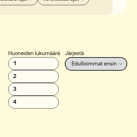
Huoneiden lukumäärä
Järjestä
1
2
3
4