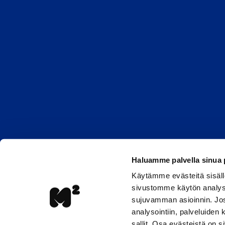
Haluamme palvella sinua
Käytämme evästeitä sisäll
sivustomme käytön analyso
sujuvamman asioinnin. Jos 
analysointiin, palveluiden
sallit. Osa evästeistä on 