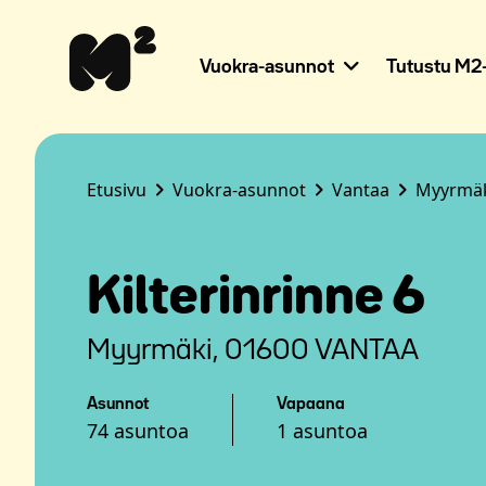
Siirry
Apua
sisältöön
sivuston
käyttöön
Vuokra-asunnot
Tutustu M2-
näkövammaisille
Etusivu
Vuokra-asunnot
Vantaa
Myyrmä
Kilterinrinne 6
Myyrmäki, 01600 VANTAA
Asunnot
Vapaana
74 asuntoa
1 asuntoa