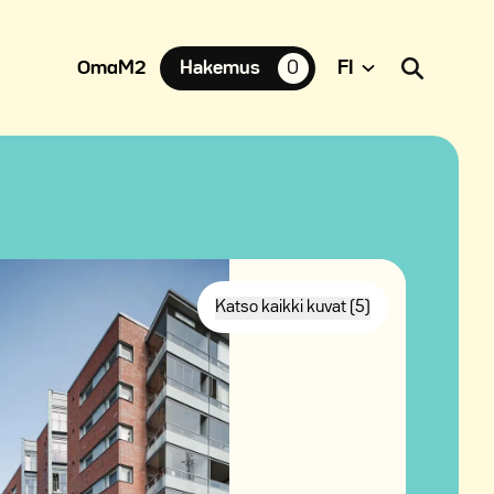
OmaM2
Hakemus
0
suosikkiasuntoja,
Katso kaikki kuvat (5)