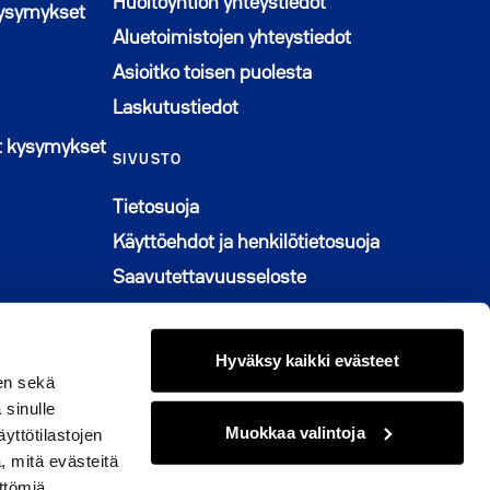
Huoltoyhtiön yhteystiedot
kysymykset
Aluetoimistojen yhteystiedot
Asioitko toisen puolesta
Laskutustiedot
n ikkunaan
t kysymykset
SIVUSTO
Tietosuoja
Käyttöehdot ja henkilötietosuoja
Saavutettavuusseloste
Graafinen ohjeisto
Muuta evästeasetuksia
Hyväksy kaikki evästeet
en sekä
 sinulle
Muokkaa valintoja
yttötilastojen
, mitä evästeitä
© 2026 M2-Kodit
ttömiä.