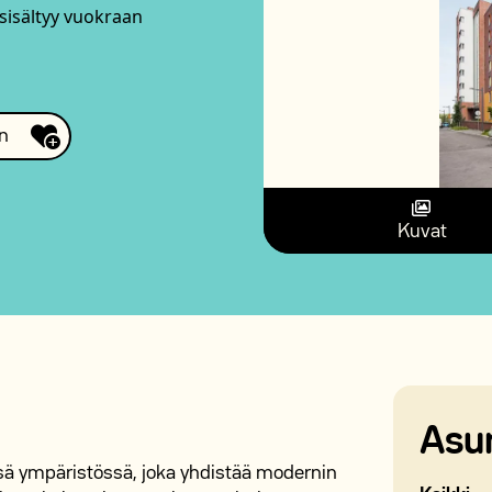
 sisältyy vuokraan
n
Kuvat
Asu
ässä ympäristössä, joka yhdistää modernin