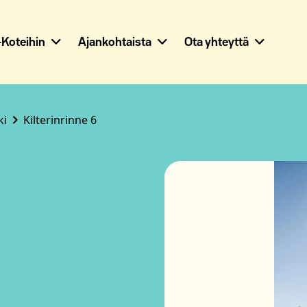
Koteihin
Ajankohtaista
Ota yhteyttä
ki
Kilterinrinne 6