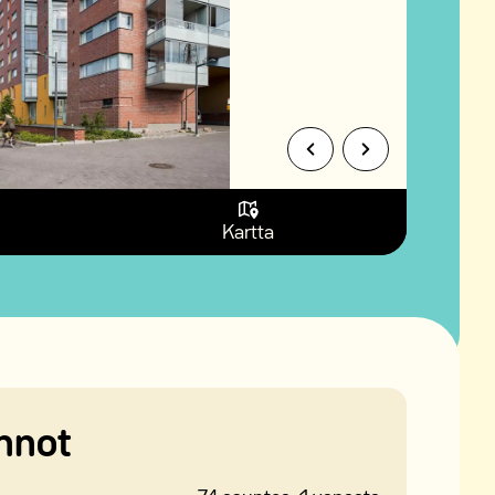
Kartta
nnot