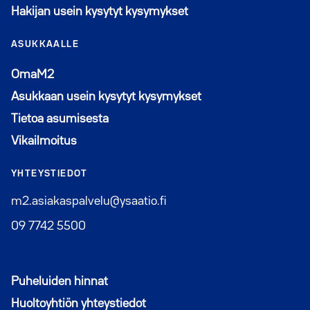
Hakijan usein kysytyt kysymykset
ASUKKAALLE
Avautuu uuteen ikkunaan
OmaM2
Asukkaan usein kysytyt kysymykset
Tietoa asumisesta
Vikailmoitus
YHTEYSTIEDOT
m2.asiakaspalvelu@ysaatio.fi
09 7742 5500
Puheluiden hinnat
Huoltoyhtiön yhteystiedot