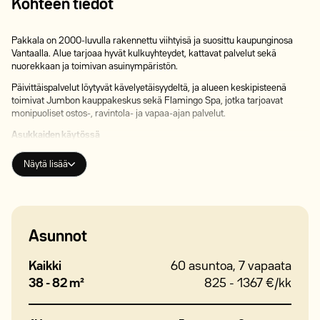
Kohteen tiedot
Pakkala on 2000-luvulla rakennettu viihtyisä ja suosittu kaupunginosa
Vantaalla. Alue tarjoaa hyvät kulkuyhteydet, kattavat palvelut sekä
nuorekkaan ja toimivan asuinympäristön.
Päivittäispalvelut löytyvät kävelyetäisyydeltä, ja alueen keskipisteenä
toimivat Jumbon kauppakeskus sekä Flamingo Spa, jotka tarjoavat
monipuoliset ostos-, ravintola- ja vapaa-ajan palvelut.
Asukkaiden käytössä
kaikissa asunnoissa parveke tai terassi
asukastila
Näytä lisää
maksuton talopesula
vesi sisältyy vuokraan
DNA 50 Mbit/s laajakaista sisältyy vuokraan
savuton talo (myös parveketupakointi kielletty)
Pakkala on Vantaan lapsiperhevaltainen alue, jossa on runsaasti kouluja,
Asunnot
päiväkoteja ja harrastusmahdollisuuksia. Läheltä löytyvät myös
englanninkieliset opetusmahdollisuudet sekä Vantaan ammattiopisto
Kaikki
60 asuntoa, 7 vapaata
Varian palvelut.
38 - 82 m²
825 - 1367 €/kk
Ulkoiluun ja vapaa-aikaan alue tarjoaa monipuoliset mahdollisuudet.
Läheltä löytyvät muun muassa Krakanojan luonnonsuojelualue, Haltialan
tila sekä Kartanonkosken urheilupuiston liikuntamahdollisuudet.