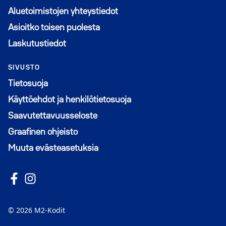
Aluetoimistojen yhteystiedot
Asioitko toisen puolesta
Laskutustiedot
SIVUSTO
Tietosuoja
Käyttöehdot ja henkilötietosuoja
Saavutettavuusseloste
Graafinen ohjeisto
Muuta evästeasetuksia
Seuraa meitä Facebookissa
Avautuu uuteen ikkunaan
Seuraa Instagramissa
Avautuu uuteen ikkunaan
© 2026 M2-Kodit