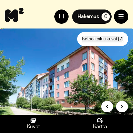
Siirry
Apua
sisältöön
sivuston
FI
käyttöön
Hakemus
0
suosikkiasuntoja,
näkövammaisille
Katso kaikki kuvat (7)
Kuvat
Kartta