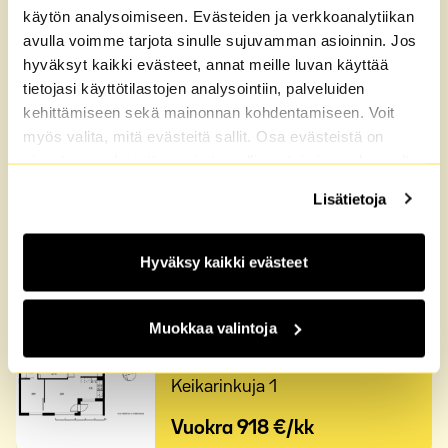
käytön analysoimiseen. Evästeiden ja verkkoanalytiikan
Kerrostalo,
5. kerros
avulla voimme tarjota sinulle sujuvamman asioinnin. Jos
Keikarinkuja 1
hyväksyt kaikki evästeet, annat meille luvan käyttää
Vuokra
850 €/kk
tietojasi käyttötilastojen analysointiin, palveluiden
kehittämiseen sekä mainonnan kohdentamiseen. Voit
myös valita, mitä evästeitä sallit. Osa evästeistä on
sivustomme luotettavan ja turvallisen toiminnan kannalta
1H+KK,
37,5 m²
välttämättömiä. Lisätietoja löydät
Tietosuoja
sekä
Kerrostalo,
6. kerros
Lisätietoja
Evästeet
-sivuiltamme.
Keikarinkuja 1
Vuokra
858 €/kk
Hyväksy kaikki evästeet
Muokkaa valintoja
2H+KK,
42,0 m²
Kerrostalo,
6. kerros
Keikarinkuja 1
Vuokra
918 €/kk