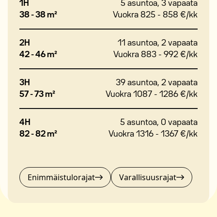
1H
5 asuntoa, 3 vapaata
Liikenneyhteydet ovat sujuvat sekä julkisilla että autolla. Kehä III ja
38 - 38 m²
Vuokra 825 - 858 €/kk
Tuusulanväylä mahdollistavat nopeat yhteydet eri puolille
pääkaupunkiseutua, ja bussit kulkevat Helsinkiin, Tikkurilaan ja
lentoasemalle.
2H
11 asuntoa, 2 vapaata
42 - 46 m²
Vuokra 883 - 992 €/kk
Lemmikit ovat lämpimästi tervetulleita.
Täytä asuntohakemus osoitteessa m2kodit.fi/hakemus.
3H
39 asuntoa, 2 vapaata
57 - 73 m²
Vuokra 1087 - 1286 €/kk
4H
5 asuntoa, 0 vapaata
82 - 82 m²
Vuokra 1316 - 1367 €/kk
Enimmäistulorajat
Varallisuusrajat