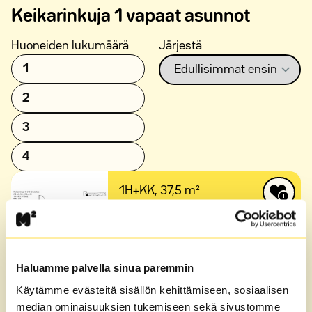
Keikarinkuja 1 vapaat asunnot
Huoneiden lukumäärä
Järjestä
1
2
3
4
1H+KK,
37,5 m²
Kerrostalo,
4. kerros
Keikarinkuja 1
Vuokra
842 €/kk
Haluamme palvella sinua paremmin
Käytämme evästeitä sisällön kehittämiseen, sosiaalisen
median ominaisuuksien tukemiseen sekä sivustomme
1H+KK,
37,5 m²