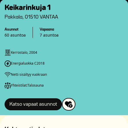
Keikarinkuja 1
Pakkala, 01510 VANTAA
Asunnot
Vapaana
60 asuntoa
7 asuntoa
Kerrostalo, 2004
Energialuokka C2018
Netti sisältyy vuokraan
Yhteistilat:
Talosauna
Katso vapaat asunnot