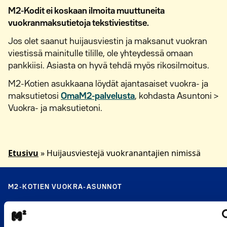
M2-Kodit ei koskaan ilmoita muuttuneita
vuokranmaksutietoja tekstiviestitse.
Jos olet saanut huijausviestin ja maksanut vuokran
viestissä mainitulle tilille, ole yhteydessä omaan
pankkiisi. Asiasta on hyvä tehdä myös rikosilmoitus.
M2-Kotien asukkaana löydät ajantasaiset vuokra- ja
maksutietosi
OmaM2-palvelusta
, kohdasta Asuntoni >
Vuokra- ja maksutietoni.
Etusivu
»
Huijausviestejä vuokranantajien nimissä
M2-KOTIEN VUOKRA-ASUNNOT
Valitse kaupunki