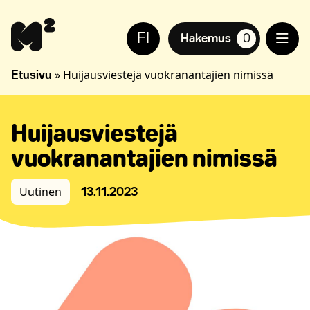
Siirry
Apua
sisältöön
sivuston
FI
käyttöön
Hakemus
0
suosikkiasuntoja,
näkövammaisille
»
Huijausviestejä vuokranantajien nimissä
Etusivu
Huijausviestejä
vuokranantajien nimissä
Uutinen
13.11.2023