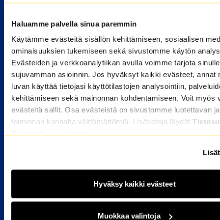
HAKIJALLE
Haluamme palvella sinua paremmin
Kuka voi hakea
Käytämme evästeitä sisällön kehittämiseen, sosiaalisen med
Miten haen asuntoa
ominaisuuksien tukemiseen sekä sivustomme käytön analys
Hakijan usein kysytyt kysymykset
Evästeiden ja verkkoanalytiikan avulla voimme tarjota sinulle
sujuvamman asioinnin. Jos hyväksyt kaikki evästeet, annat 
ASUKKAALLE
luvan käyttää tietojasi käyttötilastojen analysointiin, palvelui
kehittämiseen sekä mainonnan kohdentamiseen. Voit myös va
Avautuu uuteen ikkunaan
OmaM2
evästeitä sallit. Osa evästeistä on sivustomme luotettavan ja
Asukkaan usein kysytyt kysymykset
toiminnan kannalta välttämättömiä. Lisätietoja löydät
Tietosu
Evästeet
-sivuiltamme.
Tietoa asumisesta
Vikailmoitus
Lisät
YHTEYSTIEDOT
Hyväksy kaikki evästeet
m2.asiakaspalvelu@ysaatio.fi
09 7742 5500
Muokkaa valintoja