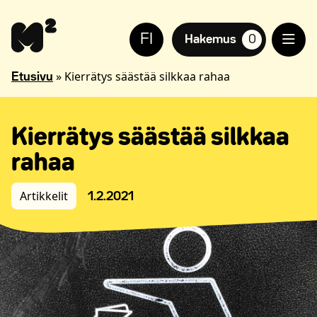
Siirry
Apua
sisältöön
sivuston
FI
käyttöön
Hakemus
0
suosikkiasuntoja,
näkövammaisille
»
Kierrätys säästää silkkaa rahaa
Etusivu
Kierrätys säästää silkkaa
rahaa
Artikkelit
1.2.2021