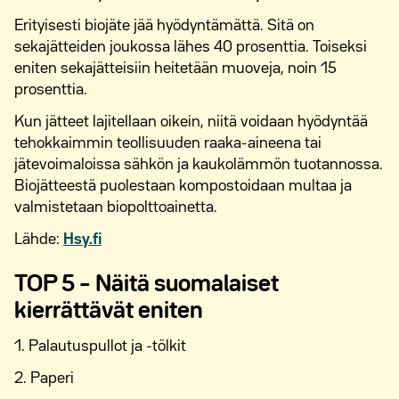
Erityisesti biojäte jää hyödyntämättä. Sitä on
sekajätteiden joukossa lähes 40 prosenttia. Toiseksi
eniten sekajätteisiin heitetään muoveja, noin 15
prosenttia.
Kun jätteet lajitellaan oikein, niitä voidaan hyödyntää
tehokkaimmin teollisuuden raaka-aineena tai
jätevoimaloissa sähkön ja kaukolämmön tuotannossa.
Biojätteestä puolestaan kompostoidaan multaa ja
valmistetaan biopolttoainetta.
Lähde:
Hsy.fi
TOP 5 – Näitä suomalaiset
kierrättävät eniten
1. Palautuspullot ja -tölkit
2. Paperi