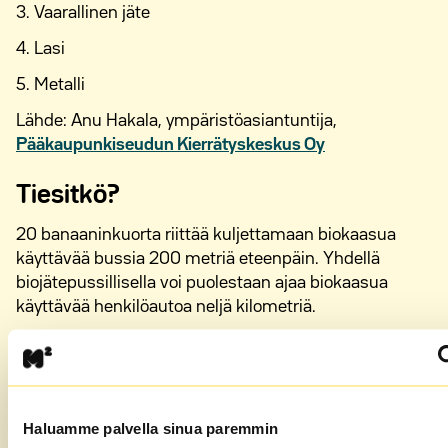
3. Vaarallinen jäte
4. Lasi
5. Metalli
Lähde: Anu Hakala, ympäristöasiantuntija,
Pääkaupunkiseudun Kierrätyskeskus Oy
Tiesitkö?
20 banaaninkuorta riittää kuljettamaan biokaasua
käyttävää bussia 200 metriä eteenpäin. Yhdellä
biojätepussillisella voi puolestaan ajaa biokaasua
käyttävää henkilöautoa neljä kilometriä.
Lähde:
Jubilo
Juttu on alunperin julkaistu asukaslehdessämme.
Tutustu M2-lehteen.
Haluamme palvella sinua paremmin