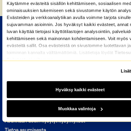
Käytämme evästeitä sisällön kehittämiseen, sosiaalisen med
Etusivu
»
Kierrätys säästää silkkaa rahaa
ominaisuuksien tukemiseen sekä sivustomme käytön analys
Evästeiden ja verkkoanalytiikan avulla voimme tarjota sinulle
sujuvamman asioinnin. Jos hyväksyt kaikki evästeet, annat 
M2-KOTIEN VUOKRA-ASUNNOT
luvan käyttää tietojasi käyttötilastojen analysointiin, palvelui
kehittämiseen sekä mainonnan kohdentamiseen. Voit myös va
Valitse kaupunki
evästeitä sallit. Osa evästeistä on sivustomme luotettavan ja
toiminnan kannalta välttämättömiä. Lisätietoja löydät
Tietosu
HAKIJALLE
Evästeet
-sivuiltamme.
Kuka voi hakea
Lisät
Miten haen asuntoa
Hakijan usein kysytyt kysymykset
Hyväksy kaikki evästeet
ASUKKAALLE
Muokkaa valintoja
Avautuu uuteen ikkunaan
OmaM2
Asukkaan usein kysytyt kysymykset
Tietoa asumisesta