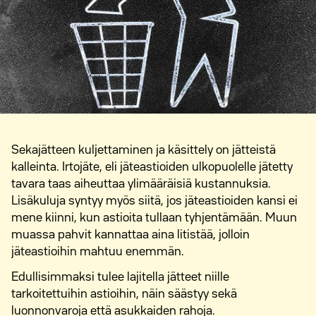
Sekajätteen kuljettaminen ja käsittely on jätteistä
kalleinta. Irtojäte, eli jäteastioiden ulkopuolelle jätetty
tavara taas aiheuttaa ylimääräisiä kustannuksia.
Lisäkuluja syntyy myös siitä, jos jäteastioiden kansi ei
mene kiinni, kun astioita tullaan tyhjentämään. Muun
muassa pahvit kannattaa aina litistää, jolloin
jäteastioihin mahtuu enemmän.
Edullisimmaksi tulee lajitella jätteet niille
tarkoitettuihin astioihin, näin säästyy sekä
luonnonvaroja että asukkaiden rahoja.