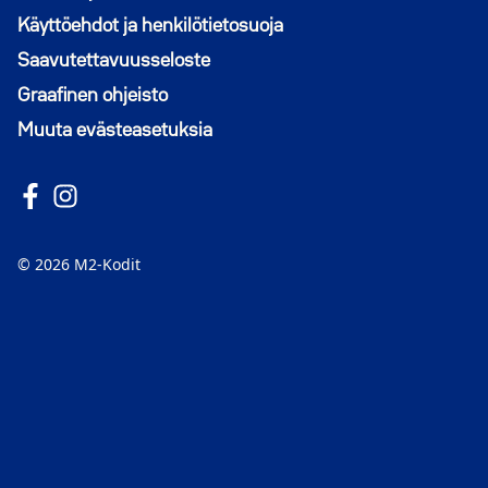
Käyttöehdot ja henkilötietosuoja
Saavutettavuusseloste
Graafinen ohjeisto
Muuta evästeasetuksia
Seuraa meitä Facebookissa
Avautuu uuteen ikkunaan
Seuraa Instagramissa
Avautuu uuteen ikkunaan
© 2026 M2-Kodit