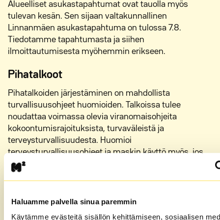
Alueelliset asukastapahtumat ovat tauolla myös
tulevan kesän. Sen sijaan valtakunnallinen
Linnanmäen asukastapahtuma on tulossa 7.8.
Tiedotamme tapahtumasta ja siihen
ilmoittautumisesta myöhemmin erikseen.
Pihatalkoot
Pihatalkoiden järjestäminen on mahdollista
turvallisuusohjeet huomioiden. Talkoissa tulee
noudattaa voimassa olevia viranomaisohjeita
kokoontumisrajoituksista, turvaväleistä ja
terveysturvallisuudesta. Huomioi
terveysturvallisuusohjeet ja maskin käyttö myös, jos
talkoiden vuoksi liikut sisätiloissa.
Haluamme palvella sinua paremmin
Etusivu
»
Koronarajoitusten vaiheittainen purku
Käytämme evästeitä sisällön kehittämiseen, sosiaalisen med
käynnistyy – lenkkisaunat ja kerhotilat aukeavat