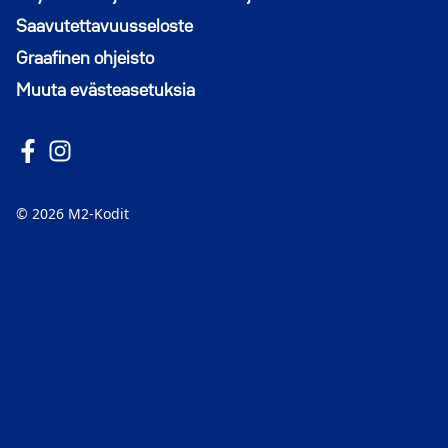
Saavutettavuusseloste
Graafinen ohjeisto
Muuta evästeasetuksia
Seuraa meitä Facebookissa
Avautuu uuteen ikkunaan
Seuraa Instagramissa
Avautuu uuteen ikkunaan
© 2026 M2-Kodit