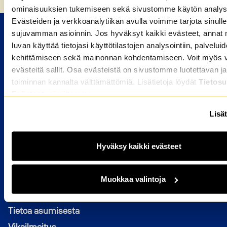
ominaisuuksien tukemiseen sekä sivustomme käytön analys
Evästeiden ja verkkoanalytiikan avulla voimme tarjota sinulle
sujuvamman asioinnin. Jos hyväksyt kaikki evästeet, annat 
M2-KOTIEN VUOKRA-ASUNNOT
luvan käyttää tietojasi käyttötilastojen analysointiin, palvelui
kehittämiseen sekä mainonnan kohdentamiseen. Voit myös va
Valitse kaupunki
evästeitä sallit. Osa evästeistä on sivustomme luotettavan ja
HAKIJALLE
toiminnan kannalta välttämättömiä. Lisätietoja löydät
Tietosu
Evästeet
-sivuiltamme.
Kuka voi hakea
Lisät
Miten haen asuntoa
Hakijan usein kysytyt kysymykset
Hyväksy kaikki evästeet
ASUKKAALLE
Avautuu uuteen ikkunaan
Muokkaa valintoja
OmaM2
Asukkaan usein kysytyt kysymykset
Tietoa asumisesta