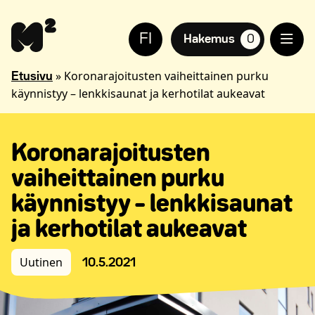
Siirry
Apua
sisältöön
sivuston
FI
käyttöön
Hakemus
0
suosikkiasuntoja,
näkövammaisille
»
Koronarajoitusten vaiheittainen purku
Etusivu
käynnistyy – lenkkisaunat ja kerhotilat aukeavat
Koronarajoitusten
vaiheittainen purku
käynnistyy – lenkkisaunat
ja kerhotilat aukeavat
Uutinen
10.5.2021