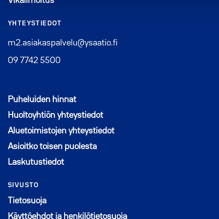
Vikailmoitus
YHTEYSTIEDOT
m2.asiakaspalvelu@ysaatio.fi
09 7742 5500
Puheluiden hinnat
Huoltoyhtiön yhteystiedot
Aluetoimistojen yhteystiedot
Asioitko toisen puolesta
Laskutustiedot
SIVUSTO
Tietosuoja
Käyttöehdot ja henkilötietosuoja