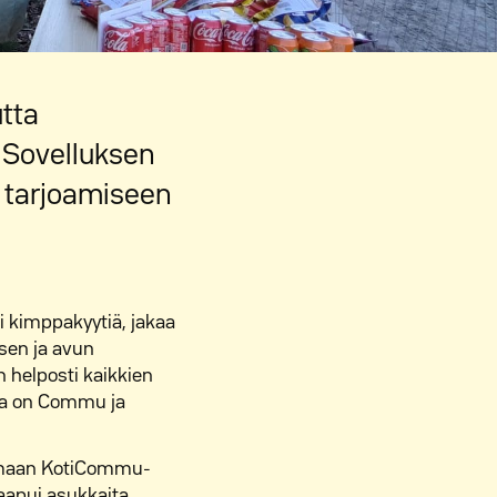
utta
 Sovelluksen
 tarjoamiseen
i kimppakyytiä, jakaa
isen ja avun
 helposti kaikkien
lla on Commu ja
.
tumaan KotiCommu-
saapui asukkaita