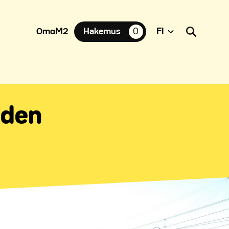
OmaM2
Hakemus
0
suosikkiasuntoja,
iden