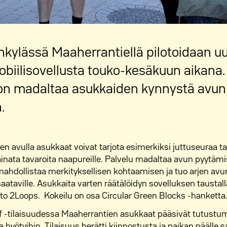
nkylässä Maaherrantiellä pilotoidaan u
iilisovellusta touko-kesäkuun aikana.
 on madaltaa asukkaiden kynnystä avun
.
 avulla asukkaat voivat tarjota esimerkiksi juttuseuraa ta
 lainata tavaroita naapureille. Palvelu madaltaa avun pyytäm
ahdollistaa merkityksellisen kohtaamisen ja tuo arjen avun
saataville. Asukkaita varten räätälöidyn sovelluksen tausta
to 2Loops. Kokeilu on osa Circular Green Blocks -hanketta
off -tilaisuudessa Maaherrantien asukkaat pääsivät tutus
a hyötyihin. Tilaisuus herätti kiinnostusta ja paikan päälle 