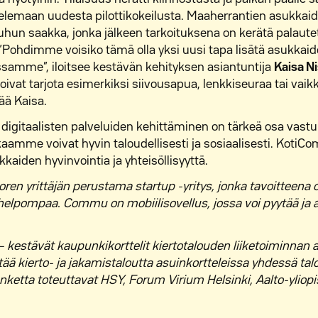
lemaan uudesta pilottikokeilusta. Maaherrantien asukkaid
hun saakka, jonka jälkeen tarkoituksena on kerätä palaute
 ”Pohdimme voisiko tämä olla yksi uusi tapa lisätä asukkai
ssamme”, iloitsee kestävän kehityksen asiantuntija
Kaisa N
at tarjota esimerkiksi siivousapua, lenkkiseuraa tai vaikk
sää Kaisa.
n digitaalisten palveluiden kehittäminen on tärkeä osa vas
amme voivat hyvin taloudellisesti ja sosiaalisesti. Koti
kaiden hyvinvointia ja yhteisöllisyyttä.
en yrittäjän perustama startup -yritys, jonka tavoitteena
helpompaa. Commu on mobiilisovellus, jossa voi pyytää ja 
– kestävät kaupunkikorttelit kiertotalouden liiketoiminnan 
ä kierto- ja jakamistaloutta asuinkortteleissa yhdessä taloy
etta toteuttavat HSY, Forum Virium Helsinki, Aalto-yliopis