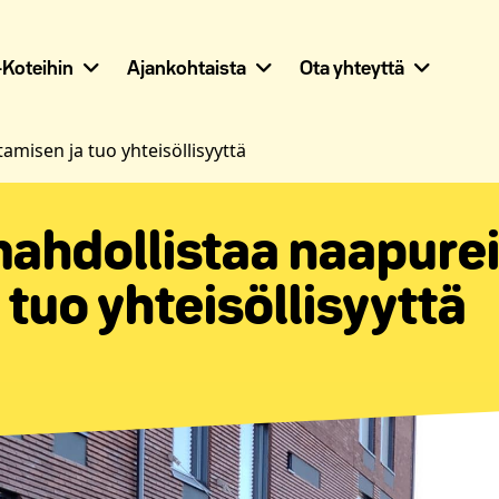
Koteihin
Ajankohtaista
Ota yhteyttä
isen ja tuo yhteisöllisyyttä
hdollistaa naapure
 tuo yhteisöllisyyttä