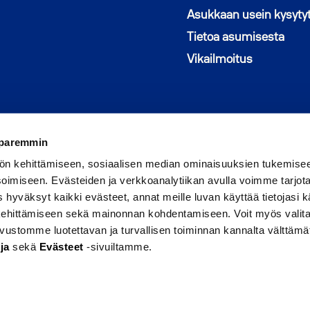
Asukkaan usein kysyty
Tietoa asumisesta
Vikailmoitus
 paremmin
ön kehittämiseen, sosiaalisen median ominaisuuksien tukemise
imiseen. Evästeiden ja verkkoanalytiikan avulla voimme tarjota
hyväksyt kaikki evästeet, annat meille luvan käyttää tietojasi kä
 kehittämiseen sekä mainonnan kohdentamiseen. Voit myös valita
sivustomme luotettavan ja turvallisen toiminnan kannalta välttämä
Seuraa meitä Faceboo
Avautuu uuteen ikku
Seuraa Instagram
Avautuu uuteen 
ja
sekä
Evästeet
-sivuiltamme.