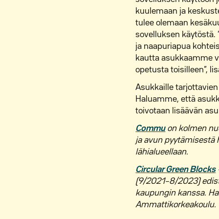
kuulemaan ja keskuste
tulee olemaan kesäkuu
sovelluksen käytöstä.
ja naapuriapua kohtei
kautta asukkaamme voiv
opetusta toisilleen”, li
Asukkaille tarjottavie
Haluamme, että asukka
toivotaan lisäävän asuk
Commu
on kolmen nuor
ja avun pyytämisestä 
lähialueellaan.
Circular Green Blocks
(9/2021–8/2023) edistä
kaupungin kanssa. Hank
Ammattikorkeakoulu.