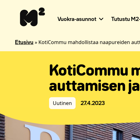
Siirry
Apua
sisältöön
sivuston
käyttöön
Vuokra-asunnot
Tutustu M2-
näkövammaisille
»
KotiCommu mahdollistaa naapureiden auttam
Etusivu
KotiCommu ma
auttamisen ja
Uutinen
27.4.2023