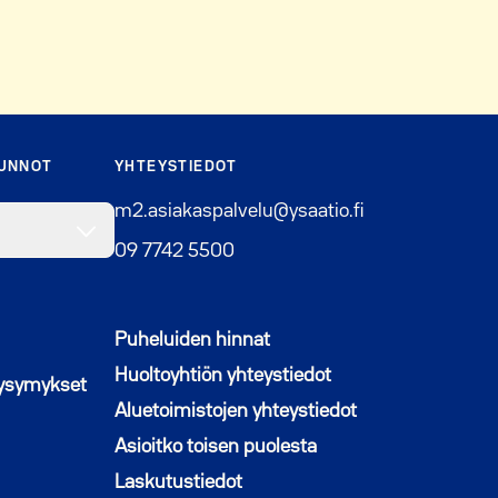
SUNNOT
YHTEYSTIEDOT
m2.asiakaspalvelu@ysaatio.fi
09 7742 5500
Puheluiden hinnat
Huoltoyhtiön yhteystiedot
kysymykset
Aluetoimistojen yhteystiedot
Asioitko toisen puolesta
Laskutustiedot
n ikkunaan