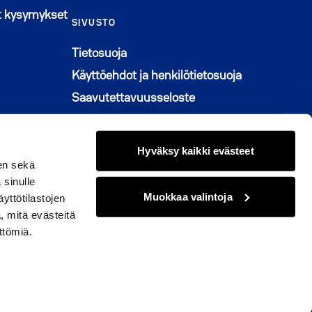
t kysymykset
SIVUSTO
Tietosuoja
Käyttöehdot ja henkilötietosuoja
Saavutettavuusseloste
Graafinen ohjeisto
Muuta evästeasetuksia
Hyväksy kaikki evästeet
en sekä
 sinulle
Muokkaa valintoja
yttötilastojen
, mitä evästeitä
© 2026 M2-Kodit
ttömiä.
kissa
naan
issa
ikkunaan