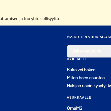
tamisen ja tuo yhteisöllisyyttä
M2-KOTIEN VUOKRA-A
Valitse kaupunki
HAKIJALLE
Kuka voi hakea
Miten haen asuntoa
Hakijan usein kysytyt 
ASUKKAALLE
Avautuu uutee
OmaM2