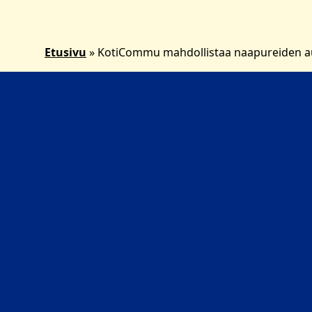
Etusivu
»
KotiCommu mahdollistaa naapureiden aut