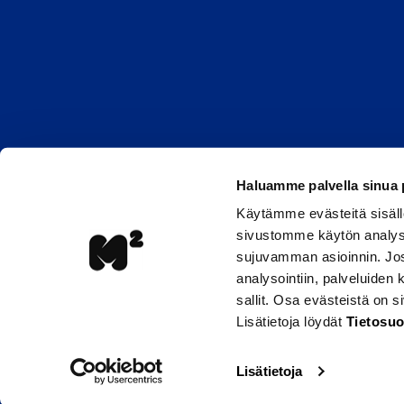
Haluamme palvella sinua
Käytämme evästeitä sisäll
sivustomme käytön analyso
sujuvamman asioinnin. Jos 
analysointiin, palveluiden
sallit. Osa evästeistä on 
Lisätietoja löydät
Tietosuo
Lisätietoja