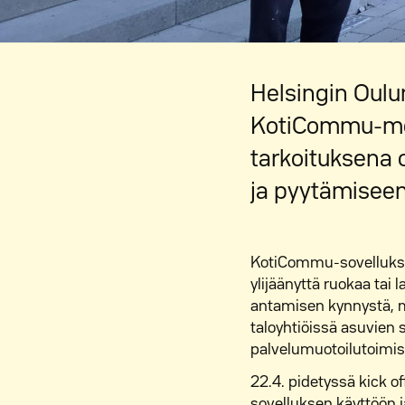
Helsingin Oulu
KotiCommu-mob
tarkoituksena
ja pyytämiseen
KotiCommu-sovelluksen
ylijäänyttä ruokaa tai
antamisen kynnystä, m
taloyhtiöissä asuvien 
palvelumuotoilutoimis
22.4. pidetyssä kick 
sovelluksen käyttöön j