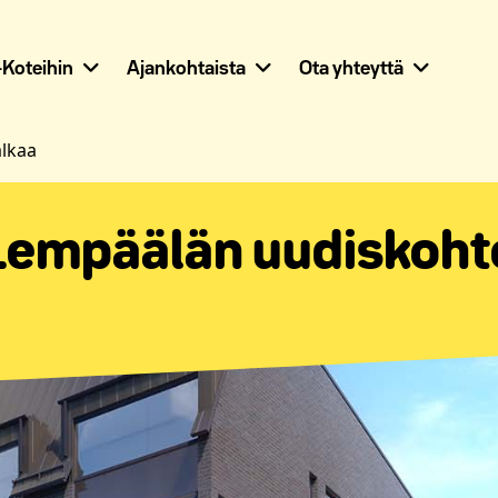
Koteihin
Ajankohtaista
Ota yhteyttä
lkaa
empäälän uudiskoht