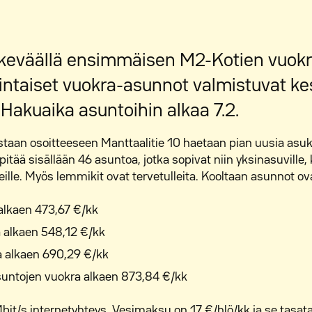
keväällä ensimmäisen M2-Kotien vuokr
ntaiset vuokra-asunnot valmistuvat k
. Hakuaika asuntoihin alkaa 7.2.
aan osoitteeseen Manttaalitie 10 haetaan pian uusia asuk
pitää sisällään 46 asuntoa, jotka sopivat niin yksinasuville,
rheille. Myös lemmikit ovat tervetulleita. Kooltaan asunnot 
alkaen 473,67 €/kk
 alkaen 548,12 €/kk
a alkaen 690,29 €/kk
suntojen vuokra alkaen 873,84 €/kk
bit/s internetyhteys. Vesimaksu on 17 €/hlö/kk ja se tasat