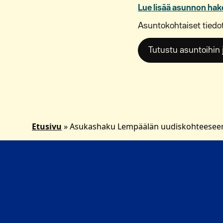
Lue lisää asunnon hak
Asuntokohtaiset tiedot
Tutustu asuntoihin 
Etusivu
»
Asukashaku Lempäälän uudiskohteeseen