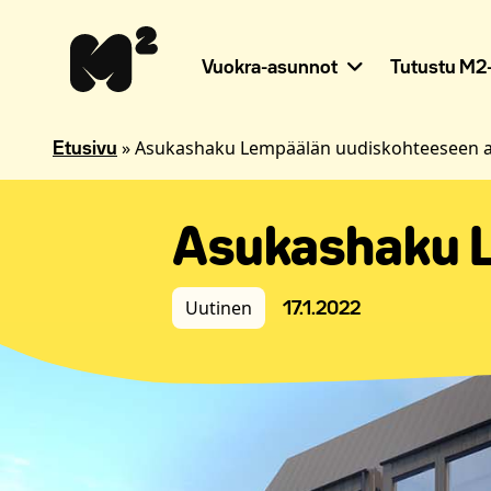
Siirry
Apua
sisältöön
sivuston
käyttöön
Vuokra-asunnot
Tutustu M2-
näkövammaisille
»
Asukashaku Lempäälän uudiskohteeseen a
Etusivu
Asukashaku L
Uutinen
17.1.2022