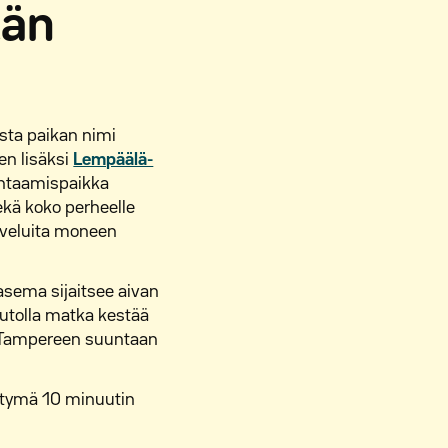
län
osta paikan nimi
en lisäksi
Lempäälä-
ohtaamispaikka
sekä koko perheelle
lveluita moneen
ieasema sijaitsee aivan
utolla matka kestää
ä, Tampereen suuntaan
ttymä 10 minuutin