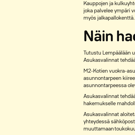
Kauppojen ja kulkuyht
joka palvelee ympäri v
myös jalkapallokenttä.
Näin ha
Tutustu Lempäälään uu
Asukasvalinnat tehdää
M2-Kotien vuokra-asu
asunnontarpeen kiireel
asunnontarpeessa olev
Asukasvalinnat tehdää
hakemukselle mahdoll
Asukasvalinnat aloitet
yhteydessä sähköposti
muuttamaan toukokuu