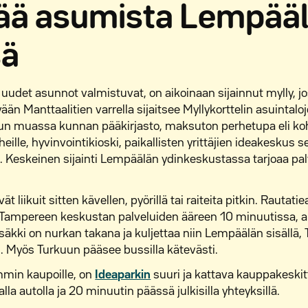
sää asumista Lempää
sä
n uudet asunnot valmistuvat, on aikoinaan sijainnut mylly, j
än Manttaalitien varrella sijaitsee Myllykorttelin asuintaloj
muun muassa kunnan pääkirjasto, maksuton perhetupa eli k
heille, hyvinvointikioski, paikallisten yrittäjien ideakeskus 
a. Keskeinen sijainti Lempäälän ydinkeskustassa tarjoaa pa
t liikuit sitten kävellen, pyörillä tai raiteita pitkin. Rautat
 Tampereen keskustan palveluiden ääreen 10 minuutissa, a
säkki on nurkan takana ja kuljettaa niin Lempäälän sisäll
. Myös Turkuun pääsee bussilla kätevästi.
mmin kaupoille, on
Ideaparkin
suuri ja kattava kauppakeski
a autolla ja 20 minuutin päässä julkisilla yhteyksillä.