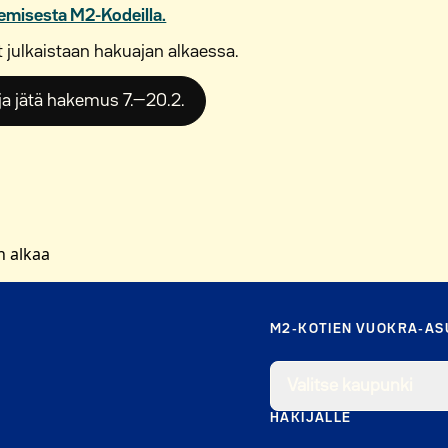
emisesta M2-Kodeilla.
 julkaistaan hakuajan alkaessa.
ja jätä hakemus 7. ̶20.2.
 alkaa
M2-KOTIEN VUOKRA-A
Valitse kaupunki
HAKIJALLE