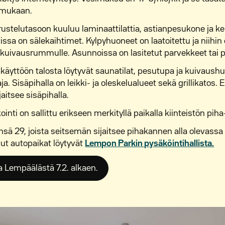
 mukaan.
ustelutasoon kuuluu laminaattilattia, astianpesukone ja ke
issa on sälekaihtimet. Kylpyhuoneet on laatoitettu ja niihin
 kuivausrummulle. Asunnoissa on lasitetut parvekkeet tai p
äyttöön talosta löytyvät saunatilat, pesutupa ja kuivaushu
a. Sisäpihalla on leikki- ja oleskelualueet sekä grillikatos. E
jaitsee sisäpihalla.
inti on sallittu erikseen merkityllä paikalla kiinteistön piha
nsä 29, joista seitsemän sijaitsee pihakannen alla olevass
put autopaikat löytyvät
Lempon Parkin pysäköintihallista.
 Lempäälästä 7.2. alkaen.