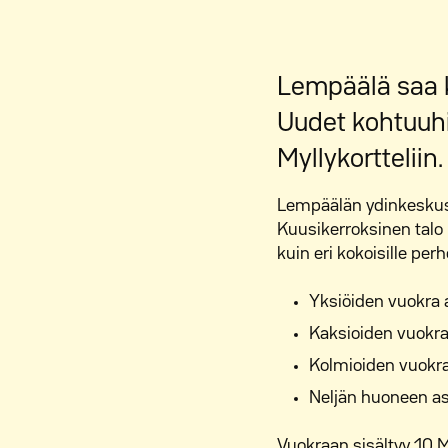
Lempäälä saa 
Uudet kohtuuhi
Myllykortteliin
Lempäälän ydinkeskust
Kuusikerroksinen talo 
kuin eri kokoisille pe
Yksiöiden vuokra 
Kaksioiden vuokra
Kolmioiden vuokr
Neljän huoneen a
Vuokraan sisältyy 10 M