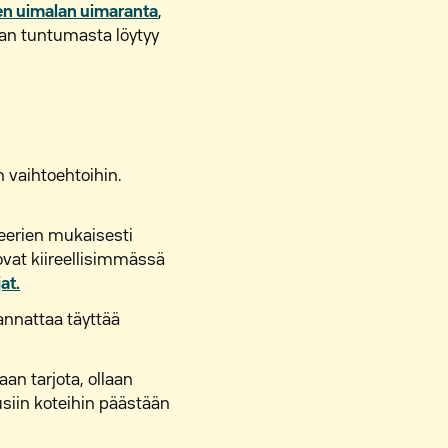
n uimalan uimaranta
,
nan tuntumasta löytyy
 vaihtoehtoihin.
eerien mukaisesti
ovat kiireellisimmässä
at.
annattaa täyttää
an tarjota, ollaan
siin koteihin päästään