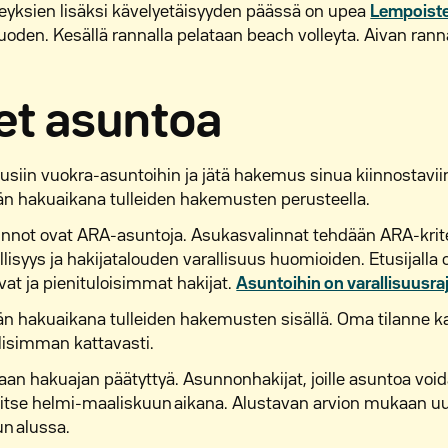
eyksien lisäksi kävelyetäisyyden päässä on upea
Lempoiste
uoden. Kesällä rannalla pelataan beach volleyta. Aivan ran
et asuntoa
siin vuokra-asuntoihin ja jätä hakemus sinua kiinnostaviin
n hakuaikana tulleiden hakemusten perusteella.
nnot ovat ARA-asuntoja. Asukasvalinnat tehdään ARA-krit
lisyys ja hakijatalouden varallisuus huomioiden. Etusijalla 
at ja pienituloisimmat hakijat.
Asuntoihin on varallisuusraj
n hakuaikana tulleiden hakemusten sisällä. Oma tilanne k
isimman kattavasti.
aan hakuajan päätyttyä. Asunnonhakijat, joille asuntoa voida
tse helmi-maaliskuun aikana. Alustavan arvion mukaan uu
n alussa.