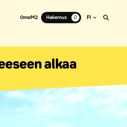
OmaM2
Hakemus
0
suosikkiasuntoja,
eeseen alkaa