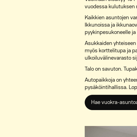
vuodessa kulutuksen
Kaikkien asuntojen var
Ikkunoissa ja ikkunaov
pyykinpesukoneelle ja
Asukkaiden yhteiseen k
myös korttelitupa ja paj
ulkoiluvälinevarasto si
Talo on savuton. Tupako
Autopaikkoja on yhtee
pysäköintihallissa. Lo
Hae vuokra-asuntoa