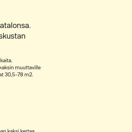
atalonsa.
eskustan
kaita.
 kaksin muuttaville
ovat 30,5–78 m2.
aan kaksi kertaa