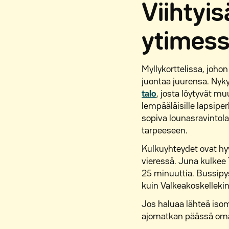
Viihtyi
ytimes
Myllykorttelissa, joho
juontaa juurensa. Nykyä
talo
, josta löytyvät 
lempääläisille lapsiper
sopiva lounasravintol
tarpeeseen.
Kulkuyhteydet ovat hyvä
vieressä. Juna kulkee
25 minuuttia. Bussipy
kuin Valkeakoskellekin
Jos haluaa lähteä iso
ajomatkan päässä omall