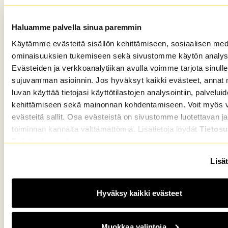
Haluamme palvella sinua paremmin
Käytämme evästeitä sisällön kehittämiseen, sosiaalisen med
ominaisuuksien tukemiseen sekä sivustomme käytön analys
Evästeiden ja verkkoanalytiikan avulla voimme tarjota sinulle
sujuvamman asioinnin. Jos hyväksyt kaikki evästeet, annat 
luvan käyttää tietojasi käyttötilastojen analysointiin, palvelui
kehittämiseen sekä mainonnan kohdentamiseen. Voit myös va
evästeitä sallit. Osa evästeistä on sivustomme luotettavan ja
toiminnan kannalta välttämättömiä. Lisätietoja löydät
Tietosu
Evästeet
-sivuiltamme.
Lisät
Hyväksy kaikki evästeet
Muokkaa valintoja