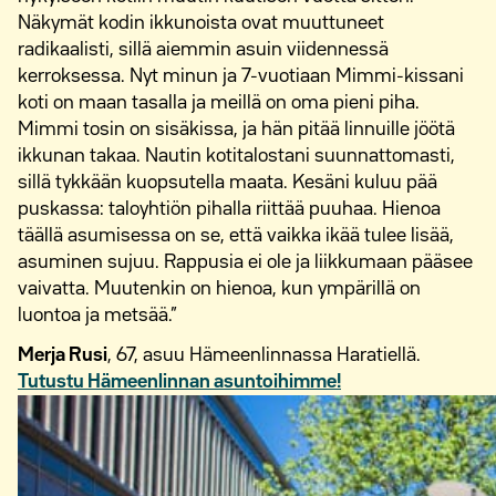
Näkymät kodin ikkunoista ovat muuttuneet
radikaalisti, sillä aiemmin asuin viidennessä
kerroksessa. Nyt minun ja 7-vuotiaan Mimmi-kissani
koti on maan tasalla ja meillä on oma pieni piha.
Mimmi tosin on sisäkissa, ja hän pitää linnuille jöötä
ikkunan takaa. Nautin kotitalostani suunnattomasti,
sillä tykkään kuopsutella maata. Kesäni kuluu pää
puskassa: taloyhtiön pihalla riittää puuhaa. Hienoa
täällä asumisessa on se, että vaikka ikää tulee lisää,
asuminen sujuu. Rappusia ei ole ja liikkumaan pääsee
vaivatta. Muutenkin on hienoa, kun ympärillä on
luontoa ja metsää.”
Merja Rusi
, 67, asuu Hämeenlinnassa Haratiellä.
Tutustu Hämeenlinnan asuntoihimme!