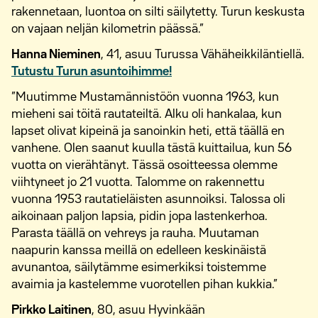
rakennetaan, luontoa on silti säilytetty. Turun keskusta
on vajaan neljän kilometrin päässä.”
Hanna Nieminen
, 41, asuu Turussa Vähäheikkiläntiellä.
Tutustu Turun asuntoihimme!
”Muutimme Mustamännistöön vuonna 1963, kun
mieheni sai töitä rautateiltä. Alku oli hankalaa, kun
lapset olivat kipeinä ja sanoinkin heti, että täällä en
vanhene. Olen saanut kuulla tästä kuittailua, kun 56
vuotta on vierähtänyt. Tässä osoitteessa olemme
viihtyneet jo 21 vuotta. Talomme on rakennettu
vuonna 1953 rautatieläisten asunnoiksi. Talossa oli
aikoinaan paljon lapsia, pidin jopa lastenkerhoa.
Parasta täällä on vehreys ja rauha. Muutaman
naapurin kanssa meillä on edelleen keskinäistä
avunantoa, säilytämme esimerkiksi toistemme
avaimia ja kastelemme vuorotellen pihan kukkia.”
Pirkko Laitinen
, 80, asuu Hyvinkään