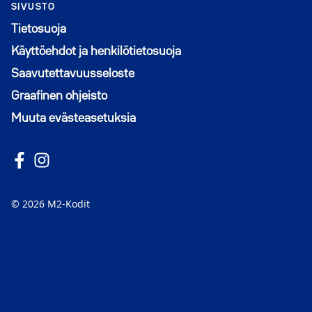
SIVUSTO
Tietosuoja
Käyttöehdot ja henkilötietosuoja
Saavutettavuusseloste
Graafinen ohjeisto
Muuta evästeasetuksia
Seuraa meitä Facebookissa
Avautuu uuteen ikkunaan
Seuraa Instagramissa
Avautuu uuteen ikkunaan
© 2026 M2-Kodit