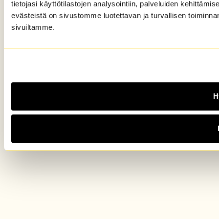
tietojasi käyttötilastojen analysointiin, palveluiden kehittä
evästeistä on sivustomme luotettavan ja turvallisen toiminnan
sivuiltamme.
H