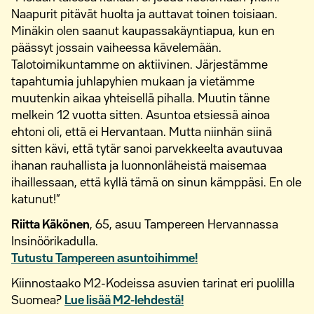
Naapurit pitävät huolta ja auttavat toinen toisiaan.
Minäkin olen saanut kaupassakäyntiapua, kun en
päässyt jossain vaiheessa kävelemään.
Talotoimikuntamme on aktiivinen. Järjestämme
tapahtumia juhlapyhien mukaan ja vietämme
muutenkin aikaa yhteisellä pihalla. Muutin tänne
melkein 12 vuotta sitten. Asuntoa etsiessä ainoa
ehtoni oli, että ei Hervantaan. Mutta niinhän siinä
sitten kävi, että tytär sanoi parvekkeelta avautuvaa
ihanan rauhallista ja luonnonläheistä maisemaa
ihaillessaan, että kyllä tämä on sinun kämppäsi. En ole
katunut!”
Riitta Käkönen
, 65, asuu Tampereen Hervannassa
Insinöörikadulla.
Tutustu Tampereen asuntoihimme!
Kiinnostaako M2-Kodeissa asuvien tarinat eri puolilla
Suomea?
Lue lisää M2-lehdestä!