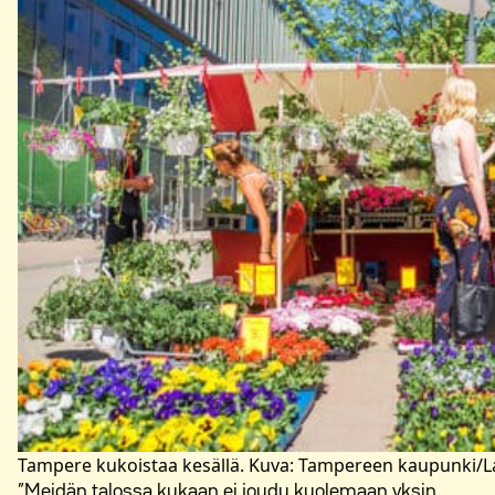
Tampere kukoistaa kesällä. Kuva: Tampereen kaupunki/
”Meidän talossa kukaan ei joudu kuolemaan yksin.