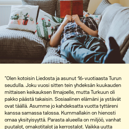
”Olen kotoisin Liedosta ja asunut 16-vuotiaasta Turun
seudulla. Joku vuosi sitten tein yhdeksän kuukauden
mittaisen keikauksen Ilmajoelle, mutta Turkuun oli
pakko päästä takaisin. Sosiaalinen elämäni ja ystävät
ovat täällä. Asumme jo kahdeksatta vuotta tyttäreni
kanssa samassa talossa. Kummallakin on hienosti
omaa yksityisyyttä. Parasta alueella on miljöö, vanhat
puutalot, omakotitalot ja kerrostalot. Vaikka uutta