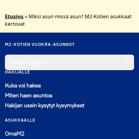
Etusivu
»
Miksi asun missä asun? M2-Kotien asukkaat
kertovat
M2-KOTIEN VUOKRA-ASUNNOT
Valitse kaupunki
HAKIJALLE
Kuka voi hakea
Miten haen asuntoa
Hakijan usein kysytyt kysymykset
ASUKKAALLE
Avautuu uuteen ikkunaan
OmaM2