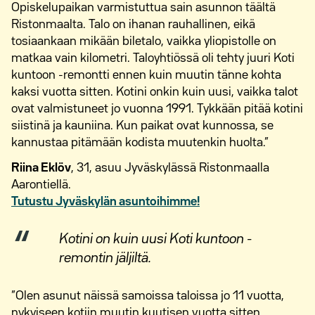
Opiskelupaikan varmistuttua sain asunnon täältä
Ristonmaalta. Talo on ihanan rauhallinen, eikä
tosiaankaan mikään biletalo, vaikka yliopistolle on
matkaa vain kilometri. Taloyhtiössä oli tehty juuri Koti
kuntoon -remontti ennen kuin muutin tänne kohta
kaksi vuotta sitten. Kotini onkin kuin uusi, vaikka talot
ovat valmistuneet jo vuonna 1991. Tykkään pitää kotini
siistinä ja kauniina. Kun paikat ovat kunnossa, se
kannustaa pitämään kodista muutenkin huolta.”
Riina Eklöv
, 31, asuu Jyväskylässä Ristonmaalla
Aarontiellä.
Tutustu Jyväskylän asuntoihimme!
Kotini on kuin uusi Koti kuntoon -
remontin jäljiltä.
”Olen asunut näissä samoissa taloissa jo 11 vuotta,
nykyiseen kotiin muutin kuutisen vuotta sitten.