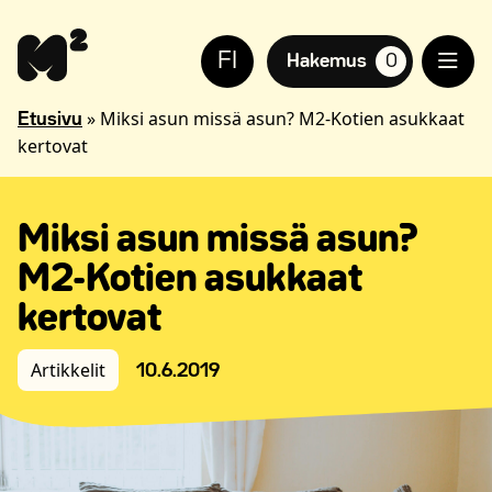
Siirry
Apua
sisältöön
sivuston
FI
käyttöön
Hakemus
0
suosikkiasuntoja,
näkövammaisille
»
Miksi asun missä asun? M2-Kotien asukkaat
Etusivu
kertovat
Miksi asun missä asun?
M2-Kotien asukkaat
kertovat
Artikkelit
10.6.2019