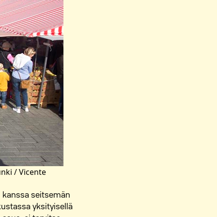
unki / Vicente
en kanssa seitsemän
stassa yksityisellä