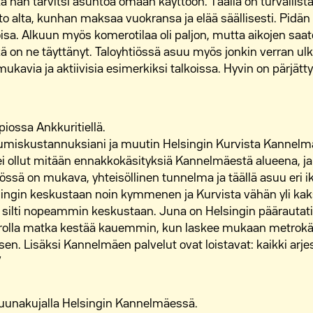
a hän tarvitsi asuntoa omaan käyttöön. Täällä on turvallista 
o alta, kunhan maksaa vuokransa ja elää säällisesti. Pidän si
sa. Alkuun myös komerotilaa oli paljon, mutta aikojen saat
 on ne täyttänyt. Taloyhtiössä asuu myös jonkin verran ul
 mukavia ja aktiivisia esimerkiksi talkoissa. Hyvin on pärjät
ossa Ankkuritiellä.
umiskustannuksiani ja muutin Helsingin Kurvista Kannelmäk
 ei ollut mitään ennakkokäsityksiä Kannelmäestä alueena, ja 
iössä on mukava, yhteisöllinen tunnelma ja täällä asuu eri ik
ngin keskustaan noin kymmenen ja Kurvista vähän yli kaks
silti nopeammin keskustaan. Juna on Helsingin päärautat
rolla matka kestää kauemmin, kun laskee mukaan metrokäy
sen. Lisäksi Kannelmäen palvelut ovat loistavat: kaikki arjes
”
unakujalla Helsingin Kannelmäessä.