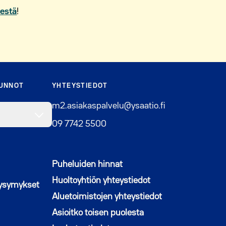
destä
!
SUNNOT
YHTEYSTIEDOT
m2.asiakaspalvelu@ysaatio.fi
09 7742 5500
Puheluiden hinnat
Huoltoyhtiön yhteystiedot
kysymykset
Aluetoimistojen yhteystiedot
Asioitko toisen puolesta