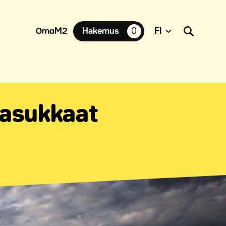
OmaM2
Hakemus
0
suosikkiasuntoja,
 asukkaat