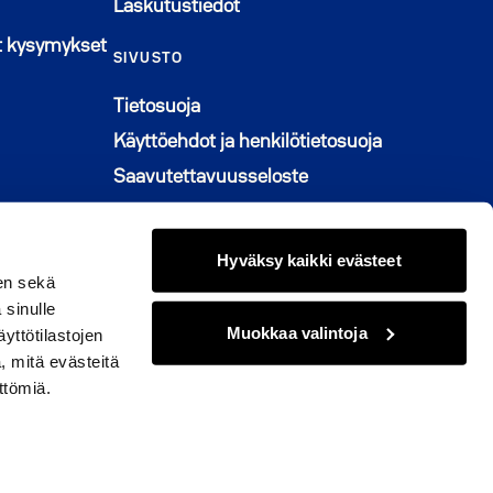
Laskutustiedot
n ikkunaan
t kysymykset
SIVUSTO
Tietosuoja
Käyttöehdot ja henkilötietosuoja
Saavutettavuusseloste
Graafinen ohjeisto
Muuta evästeasetuksia
Hyväksy kaikki evästeet
en sekä
 sinulle
Muokkaa valintoja
yttötilastojen
, mitä evästeitä
© 2026 M2-Kodit
ttömiä.
kissa
naan
issa
ikkunaan