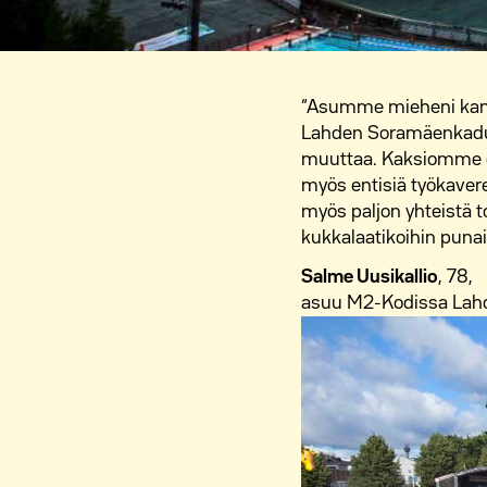
“Asumme mieheni kans
Lahden Soramäenkadulla.
muuttaa. Kaksiomme o
myös entisiä työkavere
myös paljon yhteistä t
kukkalaatikoihin punais
Salme Uusikallio
, 78,
asuu M2-Kodissa Lahd