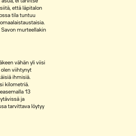
asua, ei tarvitse
itä, että läpitalon
ossa tila tuntuu
komaalaistaustaisia.
ty Savon murteellakin
een vähän yli viisi
olen viihtynyt
äisiä ihmisiä.
i kilometriä.
ieasemalla 13
tävissä ja
sa tarvittava löytyy