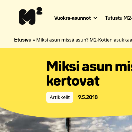
Siirry
Apua
sisältöön
sivuston
käyttöön
Vuokra-asunnot
Tutustu M2-
näkövammaisille
»
Miksi asun missä asun? M2-Kotien asukkaa
Etusivu
Miksi asun m
kertovat
Artikkelit
9.5.2018