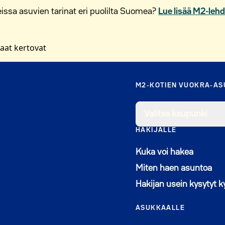
ssa asuvien tarinat eri puolilta Suomea?
Lue lisää M2-leh
aat kertovat
M2-KOTIEN VUOKRA-A
Valitse kaupunki
HAKIJALLE
Kuka voi hakea
Miten haen asuntoa
Hakijan usein kysytyt 
ASUKKAALLE