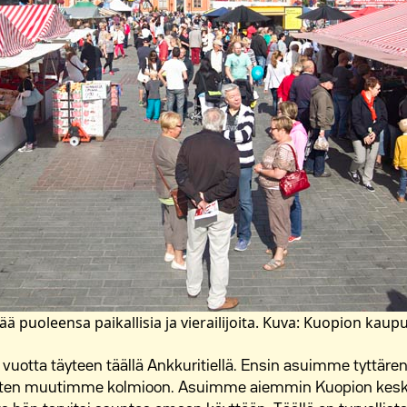
ää puoleensa paikallisia ja vierailijoita. Kuva: Kuopion kaup
 vuotta täyteen täällä Ankkuritiellä. Ensin asuimme tyttär
sitten muutimme kolmioon. Asuimme aiemmin Kuopion kesku