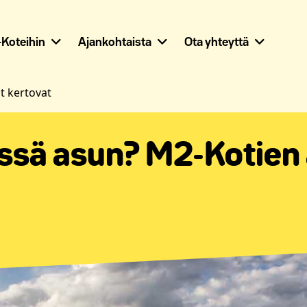
Koteihin
Ajankohtaista
Ota yhteyttä
t kertovat
issä asun? M2-Kotien