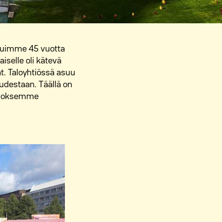
suimme 45 vuotta
iselle oli kätevä
. Taloyhtiössä asuu
uudestaan. Täällä on
n iloksemme