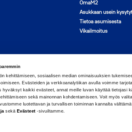
Avautuu uutee
OmaM2
Asukkaan usein kysyty
Tietoa asumisesta
Vikailmoitus
 paremmin
ön kehittämiseen, sosiaalisen median ominaisuuksien tukemise
imiseen. Evästeiden ja verkkoanalytiikan avulla voimme tarjota
hyväksyt kaikki evästeet, annat meille luvan käyttää tietojasi kä
 kehittämiseen sekä mainonnan kohdentamiseen. Voit myös valita
sivustomme luotettavan ja turvallisen toiminnan kannalta välttämä
Seuraa meitä Faceboo
Avautuu uuteen ikku
Seuraa Instagram
Avautuu uuteen 
ja
sekä
Evästeet
-sivuiltamme.