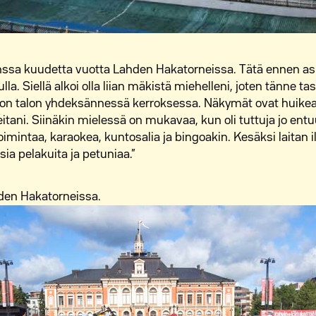
sa kuudetta vuotta Lahden Hakatorneissa. Tätä ennen a
 Siellä alkoi olla liian mäkistä miehelleni, joten tänne tasa
n talon yhdeksännessä kerroksessa. Näkymät ovat huikeat
itani. Siinäkin mielessä on mukavaa, kun oli tuttuja jo ent
oimintaa, karaokea, kuntosalia ja bingoakin. Kesäksi laita
ia pelakuita ja petuniaa.”
en Hakatorneissa.