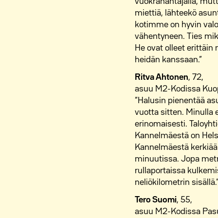
vuokranantajalla, mutt
miettiä, lähteekö asunt
kotimme on hyvin valoi
vähentyneen. Ties mikä
He ovat olleet erittäin
heidän kanssaan.”
Ritva Ahtonen
, 72,
asuu M2-Kodissa Kuopi
”Halusin pienentää as
vuotta sitten. Minulla
erinomaisesti. Taloyht
Kannelmäestä on Helsi
Kannelmäestä kerkiää 
minuutissa. Jopa met
rullaportaissa kulkemi
neliökilometrin sisällä.
Tero Suomi
, 55,
asuu M2-Kodissa Pasu