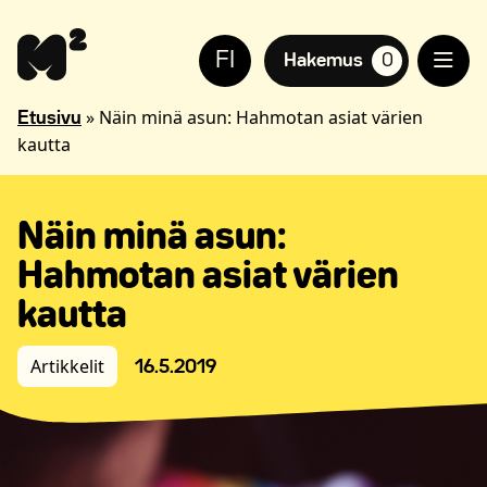
Siirry
Apua
sisältöön
sivuston
FI
käyttöön
Hakemus
0
suosikkiasuntoja,
näkövammaisille
»
Näin minä asun: Hahmotan asiat värien
Etusivu
kautta
Näin minä asun:
Hahmotan asiat värien
kautta
Artikkelit
16.5.2019