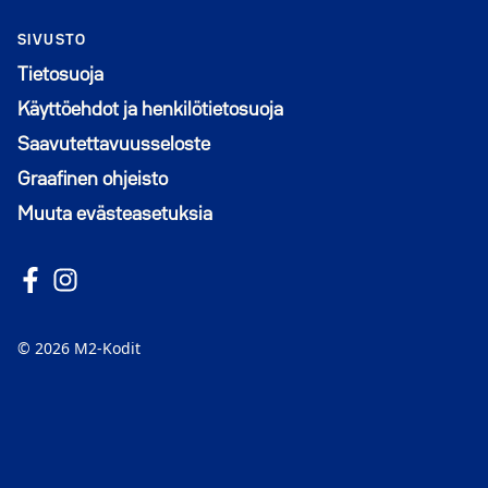
SIVUSTO
Tietosuoja
Käyttöehdot ja henkilötietosuoja
Saavutettavuusseloste
Graafinen ohjeisto
Muuta evästeasetuksia
Seuraa meitä Facebookissa
Avautuu uuteen ikkunaan
Seuraa Instagramissa
Avautuu uuteen ikkunaan
© 2026 M2-Kodit