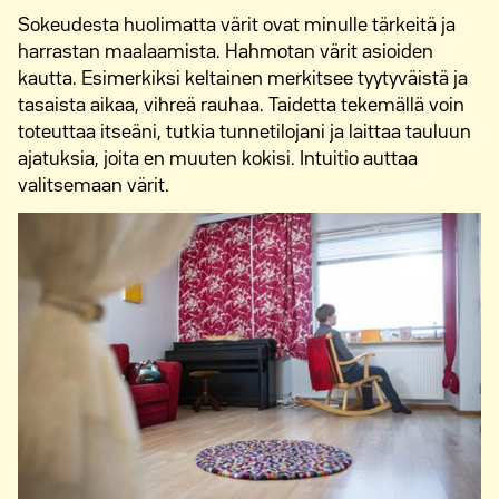
Sokeudesta huolimatta värit ovat minulle tärkeitä ja
harrastan maalaamista. Hahmotan värit asioiden
kautta. Esimerkiksi keltainen merkitsee tyytyväistä ja
tasaista aikaa, vihreä rauhaa. Taidetta tekemällä voin
toteuttaa itseäni, tutkia tunnetilojani ja laittaa tauluun
ajatuksia, joita en muuten kokisi. Intuitio auttaa
valitsemaan värit.