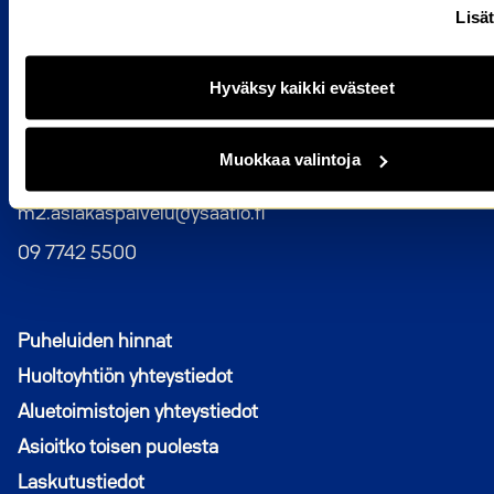
Avautuu uuteen ikkunaan
OmaM2
Lisät
Asukkaan usein kysytyt kysymykset
Tietoa asumisesta
Hyväksy kaikki evästeet
Vikailmoitus
Muokkaa valintoja
YHTEYSTIEDOT
m2.asiakaspalvelu@ysaatio.fi
09 7742 5500
Puheluiden hinnat
Huoltoyhtiön yhteystiedot
Aluetoimistojen yhteystiedot
Asioitko toisen puolesta
Laskutustiedot