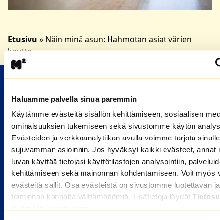
Etusivu
»
Näin minä asun: Hahmotan asiat värien
kautta
M2-KOTIEN VUOKRA-ASUNNOT
Haluamme palvella sinua paremmin
Valitse kaupunki
Käytämme evästeitä sisällön kehittämiseen, sosiaalisen med
ominaisuuksien tukemiseen sekä sivustomme käytön analys
HAKIJALLE
Evästeiden ja verkkoanalytiikan avulla voimme tarjota sinulle
sujuvamman asioinnin. Jos hyväksyt kaikki evästeet, annat 
Kuka voi hakea
luvan käyttää tietojasi käyttötilastojen analysointiin, palvelui
Miten haen asuntoa
kehittämiseen sekä mainonnan kohdentamiseen. Voit myös va
Hakijan usein kysytyt kysymykset
evästeitä sallit. Osa evästeistä on sivustomme luotettavan ja
toiminnan kannalta välttämättömiä. Lisätietoja löydät
Tietosu
ASUKKAALLE
Evästeet
-sivuiltamme.