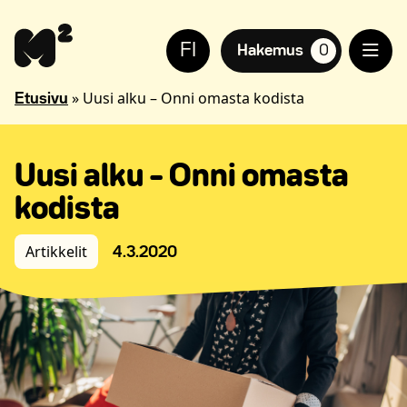
Siirry
Apua
sisältöön
sivuston
FI
käyttöön
Hakemus
0
suosikkiasuntoja,
näkövammaisille
»
Uusi alku – Onni omasta kodista
Etusivu
Uusi alku – Onni omasta
kodista
Artikkelit
4.3.2020