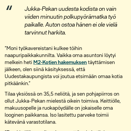
Jukka-Pekan uudesta kodista on vain
viiden minuutin polkupyörämatka työ
paikalle. Auton ostoa hänen ei ole vielä
tarvinnut harkita.
”Moni työkavereistani kulkee töihin
naapuripaikkakunnilta. Vaikka oma asuntoni löytyi
melkein heti
M2-Kotien hakemuksen
täyttämisen
jälkeen, olen siinä käsityksessä, että
Uudestakaupungista voi joutua etsimään omaa kotia
pitkäänkin.”
Tilaa yksiössä on 35,5 neliötä, ja sen pohjapiirros on
ollut Jukka-Pekan mielestä oikein toimiva. Keittiölle,
makuusopelle ja ruokapöydälle on jokaiselle oma
looginen paikkansa. Iso lasitettu parveke toimii
kätevänä varastotilana.