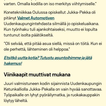
varten. Omalla kodilla on iso merkitys viihtymiselle.”
Konetekniikkaa Oulussa opiskellut Jukka-Pekka oli
pitänyt
Valmet Automotiven
Uudenkaupungintehdasta silmällä jo opiskeluaikana.
Kun työnhaku tuli ajankohtaiseksi, muutto ei lopulta
tuntunut isolta päätökseltä.
”Oli selvää, että pitää asua siellä, missä on töitä. Kun ei
ole perhettä, lähteminen oli helppoa.”
Etsitkö uutta kotia? Tutustu asuntoihimme ja jätä
hakemus!
Viinikaapit muuttivat mukana
Juuri valmistuneen kodin sijainnista Uudenkaupungin
Ketunkalliolla Jukka-Pekalla on vain hyvää sanottavaa.
Työpaikalle on lyhyt pyöräilymatka, ja ruokakauppakin
löytyy läheltä.