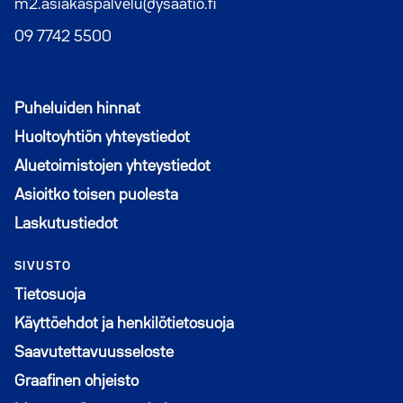
m2.asiakaspalvelu@ysaatio.fi
09 7742 5500
Puheluiden hinnat
Huoltoyhtiön yhteystiedot
Aluetoimistojen yhteystiedot
Asioitko toisen puolesta
Laskutustiedot
SIVUSTO
Tietosuoja
Käyttöehdot ja henkilötietosuoja
Saavutettavuusseloste
Graafinen ohjeisto