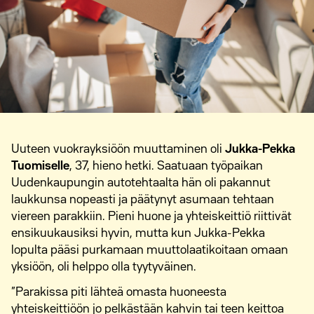
Uuteen vuokrayksiöön muuttaminen oli
Jukka-Pekka
Tuomiselle
, 37, hieno hetki. Saatuaan työpaikan
Uudenkaupungin autotehtaalta hän oli pakannut
laukkunsa nopeasti ja päätynyt asumaan tehtaan
viereen parakkiin. Pieni huone ja yhteiskeittiö riittivät
ensikuukausiksi hyvin, mutta kun Jukka-Pekka
lopulta pääsi purkamaan muuttolaatikoitaan omaan
yksiöön, oli helppo olla tyytyväinen.
”Parakissa piti lähteä omasta huoneesta
yhteiskeittiöön jo pelkästään kahvin tai teen keittoa