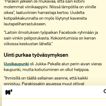
”Parakin jälkeen oli mukavaa, että sain kotiini
molemmat viinikaappini. Niissä lämpötila on viinille
oikea”, laatuviinien harrastaja kertoo. Uudelta
kotipaikkakunnalta on myös löytynyt kavereita
lautapeliharrastukseen.
”Laitoin ilmoituksen työpaikan Facebook-ryhmään ja
sain vinkin peliporukasta. Kokoontumisia on kerran
viikossa keskustan lähellä.”
Uinti purkaa työväsymyksen
Uusikaupunki
oli Jukka-Pekalle alun perin aivan vieras
kaupunki, mutta kotiutuminen on ollut helppoa.
”Ihmisillä on täällä sellainen asenne, että kaikki
onnistuu. Parakissakin asuessa muut ottivat
huomioon, että vuorotyön takia musiikkia ei soiteta
kovalla edes päiväsaikaan.”
Kaupungissa on paljon muitakin muualta tulleita.