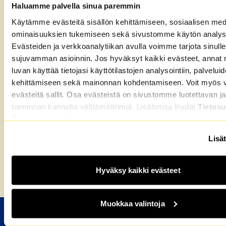
Haluamme palvella sinua paremmin
Uudella työpaikalla sekoittuvat eri murteet ja
ulkomaalaisittain puhuttu suomi.
Käytämme evästeitä sisällön kehittämiseen, sosiaalisen med
ominaisuuksien tukemiseen sekä sivustomme käytön analys
Varsinainen työ on fyysisesti rankkaa. Jukka-Pekan
Evästeiden ja verkkoanalytiikan avulla voimme tarjota sinulle
tehtäviin kuuluu osien asennus auton pohjaan. Suurin
sujuvamman asioinnin. Jos hyväksyt kaikki evästeet, annat 
osa työvuorosta kuluu seisten ja käsiä ylöspäin
luvan käyttää tietojasi käyttötilastojen analysointiin, palvelui
kohotellen.
kehittämiseen sekä mainonnan kohdentamiseen. Voit myös va
”Olen aika poikki työpäivien jälkeen, ja varsinkin alussa
evästeitä sallit. Osa evästeistä on sivustomme luotettavan ja
työ tuntui lihaksissa. Uimahallissa käyminen on työlle
toiminnan kannalta välttämättömiä. Lisätietoja löydät
Tietosu
hyvää vastapainoa.”
Evästeet
-sivuiltamme.
Etsitkö uutta kotia? Tutustu asuntoihimme ja jätä
Lisät
hakemus!
Hyväksy kaikki evästeet
Etusivu
»
Uusi alku – Onni omasta kodista
Muokkaa valintoja
M2-KOTIEN VUOKRA-ASUNNOT