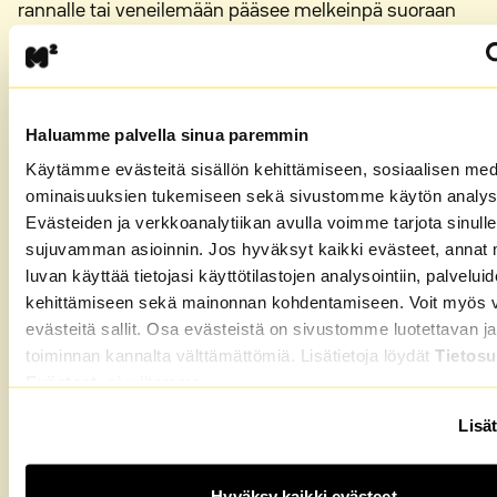
rannalle tai veneilemään pääsee melkeinpä suoraan
kotiovelta. Myös harrastusmahdollisuudet ovat hyvät.
Päivärannassa on oma pallokenttä ja
jääkiekkokaukalo. Lähin uimaranta sijaitsee kilometrin
eli kävelymatkan päässä Pieni-Valkeisella.
Haluamme palvella sinua paremmin
Jos on asiaa Kuopion keskustaan, ajaa sinne
Käytämme evästeitä sisällön kehittämiseen, sosiaalisen med
Päivärannasta autolla noin kymmenessä minuutissa.
ominaisuuksien tukemiseen sekä sivustomme käytön analys
Linja-autolla sama matka vie noin 20 minuuttia.
Evästeiden ja verkkoanalytiikan avulla voimme tarjota sinulle
sujuvamman asioinnin. Jos hyväksyt kaikki evästeet, annat 
Näin haet asuntoa
luvan käyttää tietojasi käyttötilastojen analysointiin, palvelui
kehittämiseen sekä mainonnan kohdentamiseen. Voit myös va
Tutustu asuntoihin ja jätä hakemus sinua kiinnostaviin
evästeitä sallit. Osa evästeistä on sivustomme luotettavan ja
vaihtoehtoihin. Asukasvalinnat tehdään hakuaikana
toiminnan kannalta välttämättömiä. Lisätietoja löydät
Tietosu
tulleiden hakemusten perusteella.
Evästeet
-sivuiltamme.
Tutustu asuntoihin ja jätä hakemus
Lisät
Lue lisää asunnon hakemisesta M2-Kodeilla.
Hyväksy kaikki evästeet