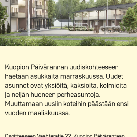
Kuopion Päivärannan uudiskohteeseen
haetaan asukkaita marraskuussa. Uudet
asunnot ovat yksiöitä, kaksioita, kolmioita
ja neljän huoneen perheasuntoja.
Muuttamaan uusiin koteihin päästään ensi
vuoden maaliskuussa.
Osoitteeseen Vaahteratie 22, Kuopion Päivärantaan