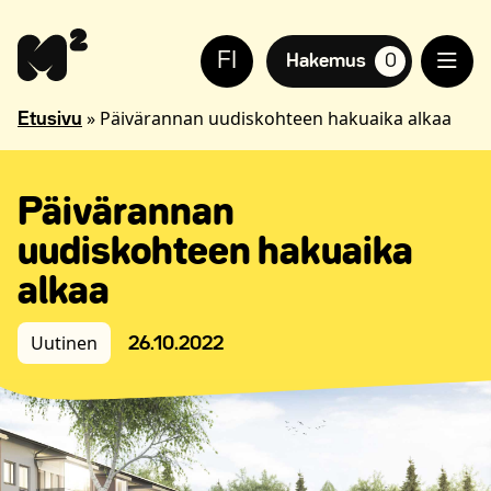
Siirry
Apua
sisältöön
sivuston
FI
käyttöön
Hakemus
0
suosikkiasuntoja,
näkövammaisille
»
Päivärannan uudiskohteen hakuaika alkaa
Etusivu
Päivärannan
uudiskohteen hakuaika
alkaa
Uutinen
26.10.2022