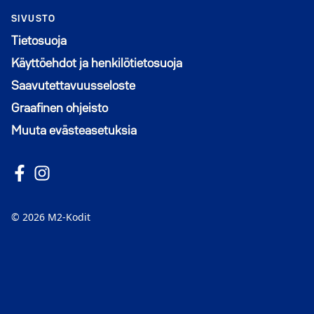
SIVUSTO
Tietosuoja
Käyttöehdot ja henkilötietosuoja
Saavutettavuusseloste
Graafinen ohjeisto
Muuta evästeasetuksia
Seuraa meitä Facebookissa
Avautuu uuteen ikkunaan
Seuraa Instagramissa
Avautuu uuteen ikkunaan
© 2026 M2-Kodit