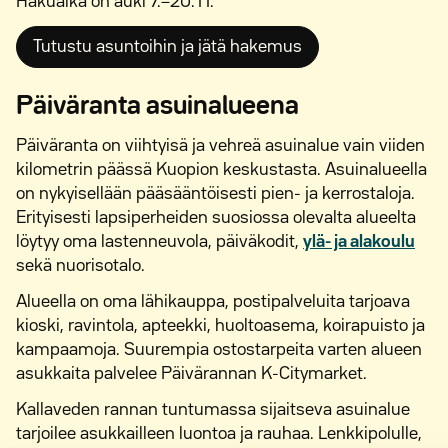
Hakuaika on auki 7.−20.11.
Tutustu asuntoihin ja jätä hakemus
Päiväranta asuinalueena
Päiväranta on viihtyisä ja vehreä asuinalue vain viiden
kilometrin päässä Kuopion keskustasta. Asuinalueella
on nykyisellään pääsääntöisesti pien- ja kerrostaloja.
Erityisesti lapsiperheiden suosiossa olevalta alueelta
löytyy oma lastenneuvola, päiväkodit,
ylä- ja alakoulu
sekä nuorisotalo.
Alueella on oma lähikauppa, postipalveluita tarjoava
kioski, ravintola, apteekki, huoltoasema, koirapuisto ja
kampaamoja. Suurempia ostostarpeita varten alueen
asukkaita palvelee Päivärannan K-Citymarket.
Kallaveden rannan tuntumassa sijaitseva asuinalue
tarjoilee asukkailleen luontoa ja rauhaa. Lenkkipolulle,