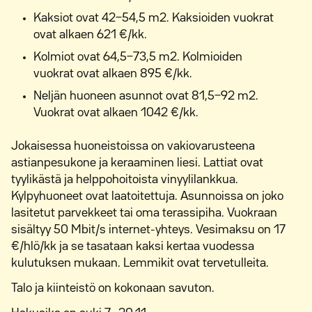
Kaksiot ovat 42−54,5 m2. Kaksioiden vuokrat
ovat alkaen 621 €/kk.
Kolmiot ovat 64,5−73,5 m2. Kolmioiden
vuokrat ovat alkaen 895 €/kk.
Neljän huoneen asunnot ovat 81,5−92 m2.
Vuokrat ovat alkaen 1042 €/kk.
Jokaisessa huoneistoissa on vakiovarusteena
astianpesukone ja keraaminen liesi. Lattiat ovat
tyylikästä ja helppohoitoista vinyylilankkua.
Kylpyhuoneet ovat laatoitettuja. Asunnoissa on joko
lasitetut parvekkeet tai oma terassipiha. Vuokraan
sisältyy 50 Mbit/s internet-yhteys. Vesimaksu on 17
€/hlö/kk ja se tasataan kaksi kertaa vuodessa
kulutuksen mukaan. Lemmikit ovat tervetulleita.
Talo ja kiinteistö on kokonaan savuton.