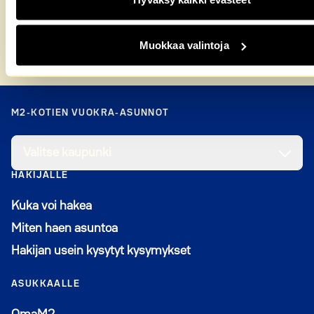
Hakuaika on auki 7.−20.11.
Muokkaa valintoja
Etusivu
»
Päivärannan uudiskohteen hakuaika alkaa
M2-KOTIEN VUOKRA-ASUNNOT
Valitse kaupunki
HAKIJALLE
Kuka voi hakea
Miten haen asuntoa
Hakijan usein kysytyt kysymykset
ASUKKAALLE