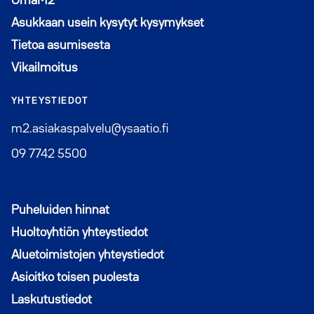
Avautuu uuteen ikkunaan
OmaM2
Asukkaan usein kysytyt kysymykset
Tietoa asumisesta
Vikailmoitus
YHTEYSTIEDOT
m2.asiakaspalvelu@ysaatio.fi
09 7742 5500
Puheluiden hinnat
Huoltoyhtiön yhteystiedot
Aluetoimistojen yhteystiedot
Asioitko toisen puolesta
Laskutustiedot