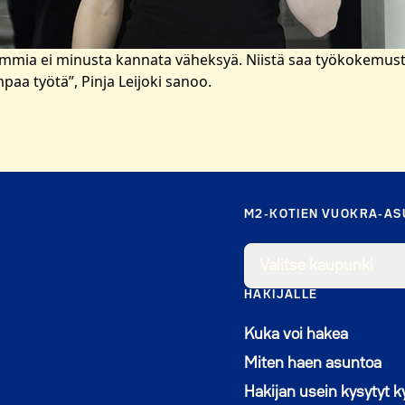
mmia ei minusta kannata väheksyä. Niistä saa työkokemusta
paa työtä”, Pinja Leijoki sanoo.
M2-KOTIEN VUOKRA-A
Valitse kaupunki
HAKIJALLE
Kuka voi hakea
Miten haen asuntoa
Hakijan usein kysytyt 