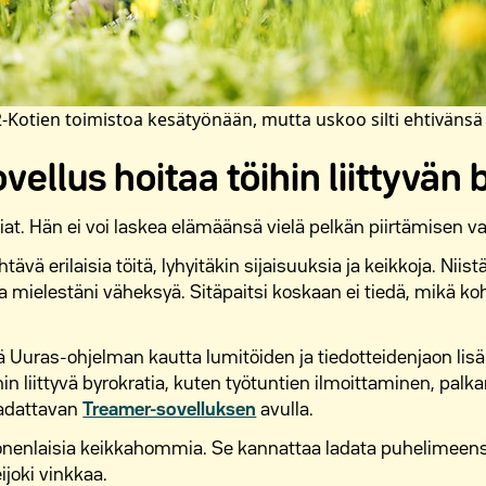
M2-Kotien toimistoa kesätyönään, mutta uskoo silti ehtiväns
ellus hoitaa töihin liittyvän 
iat. Hän ei voi laskea elämäänsä vielä pelkän piirtämisen v
ehtävä erilaisia töitä, lyhyitäkin sijaisuuksia ja keikkoja. Niis
ta mielestäni väheksyä. Sitäpaitsi koskaan ei tiedä, mikä 
 Uuras-ohjelman kautta lumitöiden ja tiedotteidenjaon lisäk
in liittyvä byrokratia, kuten työtuntien ilmoittaminen, pal
ladattavan
Treamer-sovelluksen
avulla.
nenlaisia keikkahommia. Se kannattaa ladata puhelimeensa, 
eijoki vinkkaa.