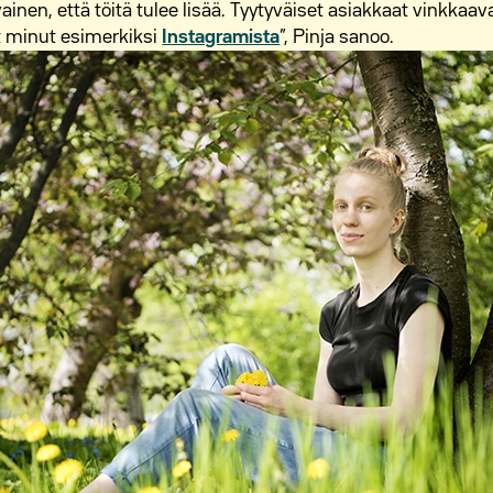
ainen, että töitä tulee lisää. Tyytyväiset asiakkaat vinkkaa
et minut esimerkiksi
Instagramista
”, Pinja sanoo.