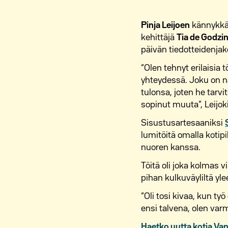
Pinja Leijoen
kännykkä 
kehittäjä
Tia de Godzi
päivän tiedotteidenjak
“Olen tehnyt erilaisia 
yhteydessä. Joku on n
tulonsa, joten he tarvi
sopinut muuta”, Leijok
Sisustusartesaaniksi
lumitöitä omalla kotip
nuoren kanssa.
Töitä oli joka kolmas vi
pihan kulkuväyliltä y
“Oli tosi kivaa, kun ty
ensi talvena, olen var
Haetko uutta kotia Va