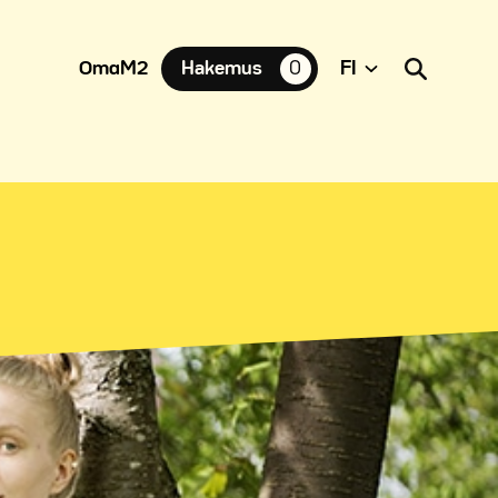
OmaM2
Hakemus
0
suosikkiasuntoja,