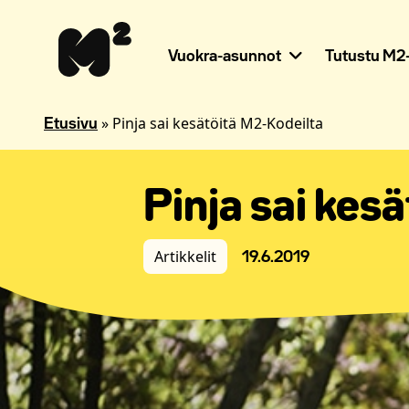
Siirry
Apua
sisältöön
sivuston
käyttöön
Vuokra-asunnot
Tutustu M2-
näkövammaisille
»
Pinja sai kesätöitä M2-Kodeilta
Etusivu
Pinja sai kes
Artikkelit
19.6.2019