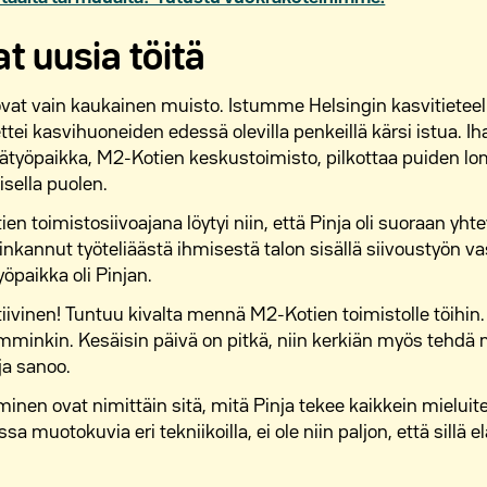
at uusia töitä
i ovat vain kaukainen muisto. Istumme Helsingin kasvitietee
ettei kasvihuoneiden edessä olevilla penkeillä kärsi istua. I
ätyöpaikka, M2-Kotien keskustoimisto, pilkottaa puiden lo
sella puolen.
n toimistosiivoajana löytyi niin, että Pinja oli suoraan yht
inkannut työteliäästä ihmisestä talon sisällä siivoustyön va
öpaikka oli Pinjan.
ktiivinen! Tuntuu kivalta mennä M2-Kotien toimistolle töihin.
emminkin. Kesäisin päivä on pitkä, niin kerkiän myös tehdä
ja sanoo.
inen ovat nimittäin sitä, mitä Pinja tekee kaikkein mieluite
 muotokuvia eri tekniikoilla, ei ole niin paljon, että sillä el