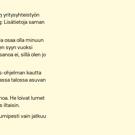
n
yritysyhteistyön
g: Lisätietoja saman
Tia osaa olla minuun
en syyn vuoksi
noa ei, sillä olen jo
as-ohjelman kautta
ssa talossa asuvan
enoa. He loivat lumet
iltaisin.
 lumipesti vain jatkuu