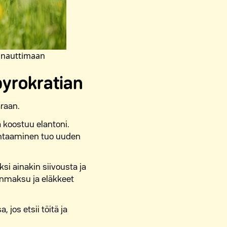
ä nauttimaan
byrokratian
araan.
tä koostuu elantoni.
kohtaaminen tuo uuden
si ainakin siivousta ja
kanmaksu ja eläkkeet
jos etsii töitä ja