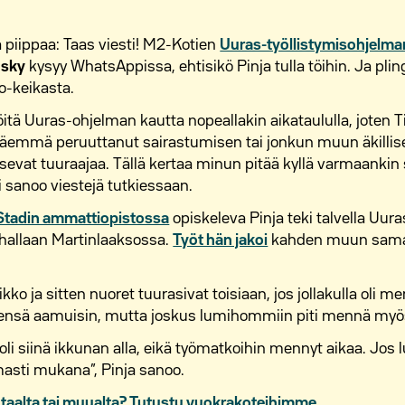
piippaa: Taas viesti! M2-Kotien
Uuras-työllistymisohjelma
nsky
kysyy WhatsAppissa, ehtisikö Pinja tulla töihin. Ja plin
o-keikasta.
töitä Uuras-ohjelman kautta nopeallakin aikataululla, joten 
äemmä peruuttanut sairastumisen tai jonkun muun äkillis
tsevat tuuraajaa. Tällä kertaa minun pitää kyllä varmaankin sa
i sanoo viestejä tutkiessaan.
Stadin ammattiopistossa
opiskeleva Pinja teki talvella Uur
ihallaan Martinlaaksossa.
Työt hän jakoi
kahden muun sama
ikko ja sitten nuoret tuurasivat toisiaan, jos jollakulla oli m
leensä aamuisin, mutta joskus lumihommiin piti mennä myös 
ö oli siinä ikkunan alla, eikä työmatkoihin mennyt aikaa. Jos
masti mukana”, Pinja sanoo.
ntaalta tai muualta? Tutustu vuokrakoteihimme.