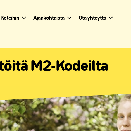
Koteihin
Ajankohtaista
Ota yhteyttä
ätöitä M2-Kodeilta