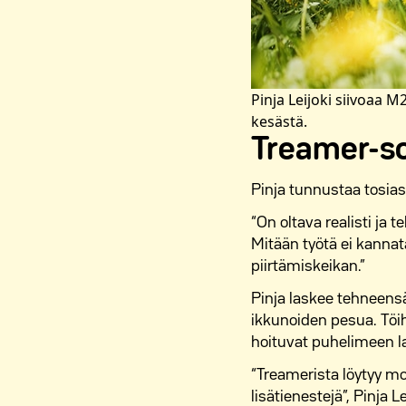
Pinja Leijoki siivoaa 
kesästä.
Treamer-sov
Pinja tunnustaa tosias
“On oltava realisti ja t
Mitään työtä ei kanna
piirtämiskeikan.”
Pinja laskee tehneensä
ikkunoiden pesua. Töih
hoituvat puhelimeen 
“Treamerista löytyy mo
lisätienestejä”, Pinja L