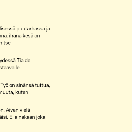
llisessä puutarhassa ja
hana, ihana kesä on
mitse
eydessä Tia de
staavalle.
 Työ on sinänsä tuttua,
 muuta, kuten
n. Aivan vielä
äisi. Ei ainakaan joka