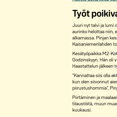
Työt poikiv
Juuri nyt talvi ja lum
aurinko helottaa niin, 
alkamassa. Pinjan kes
Kaisaniemenlahden toi
Kesätyöpaikka M2-Kotie
Godzinskyyn. Hän oli v
Haastattelun jälkeen ty
“Kannattaa siis olla a
kun olen siivonnut ai
piirustushommia”, Pin
Piirtäminen ja maalaam
tilaustöitä, muun muassa
kuukausi.