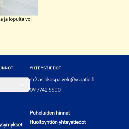
 ja lopulta voi
SUNNOT
YHTEYSTIEDOT
m2.asiakaspalvelu@ysaatio.fi
09 7742 5500
Puheluiden hinnat
Huoltoyhtiön yhteystiedot
kysymykset