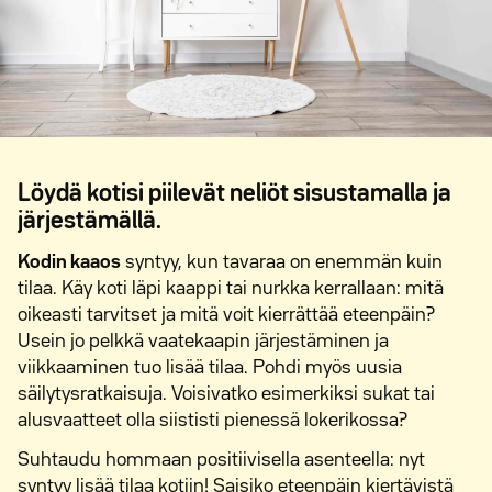
Löydä kotisi piilevät neliöt sisustamalla ja
järjestämällä.
Kodin kaaos
syntyy, kun tavaraa on enemmän kuin
tilaa. Käy koti läpi kaappi tai nurkka kerrallaan: mitä
oikeasti tarvitset ja mitä voit kierrättää eteenpäin?
Usein jo pelkkä vaatekaapin järjestäminen ja
viikkaaminen tuo lisää tilaa. Pohdi myös uusia
säilytysratkaisuja. Voisivatko esimerkiksi sukat tai
alusvaatteet olla siististi pienessä lokerikossa?
Suhtaudu hommaan positiivisella asenteella: nyt
syntyy lisää tilaa kotiin! Saisiko eteenpäin kiertävistä