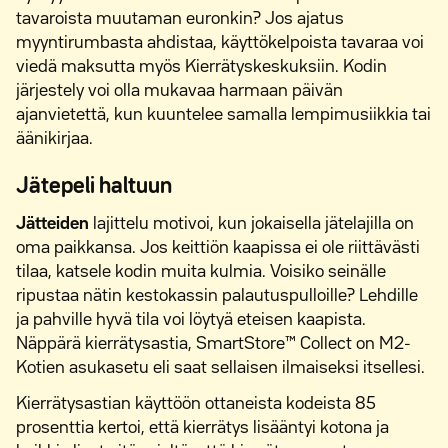
tavaroista muutaman euronkin? Jos ajatus
myyntirumbasta ahdistaa, käyttökelpoista tavaraa voi
viedä maksutta myös Kierrätyskeskuksiin. Kodin
järjestely voi olla mukavaa harmaan päivän
ajanvietettä, kun kuuntelee samalla lempimusiikkia tai
äänikirjaa.
Jätepeli haltuun
Jätteiden
lajittelu motivoi, kun jokaisella jätelajilla on
oma paikkansa. Jos keittiön kaapissa ei ole riittävästi
tilaa, katsele kodin muita kulmia. Voisiko seinälle
ripustaa nätin kestokassin palautuspulloille? Lehdille
ja pahville hyvä tila voi löytyä eteisen kaapista.
Näppärä kierrätysastia, SmartStore™ Collect on M2-
Kotien asukasetu eli saat sellaisen ilmaiseksi itsellesi.
Kierrätysastian käyttöön ottaneista kodeista 85
prosenttia kertoi, että kierrätys lisääntyi kotona ja