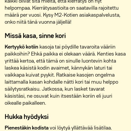
kaikki olivat sitä mieltä, että kierrätys on nyt
helpompaa. Kierrätysastioita on saatavilla rajoitettu
määrä per vuosi. Kysy M2-Kotien asiakaspalvelusta,
onko niitä tänä vuonna jäljellä!
Missä kasa, sinne kori
Kertyykö kotiin
kasoja tai pöydille tavaroita vääriin
paikkoihin? Ehkä paikka ei olekaan väärä. Kenties kasa
yrittää kertoa, että tämä on sinulle luontevin kohta
laskea käsistä kodin avaimet, kännykän laturi tai
vaikkapa kuivat pyykit. Ratkaise kasojen ongelma
laittamalla kasan kohdalle nätti kori tai muu helppo
säilytysratkaisu. Jatkossa, kun lasket tavarat
käsistäsi, ne osuvat kuin itsestään koriin eli juuri
oikealle paikalleen.
Hukka hyödyksi
Pienestäkin kodista
voi löytyä yllättävää lisätilaa.