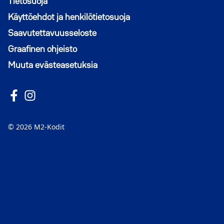
Tietosuoja
Käyttöehdot ja henkilötietosuoja
Saavutettavuusseloste
Graafinen ohjeisto
Muuta evästeasetuksia
Seuraa meitä Facebookissa
Avautuu uuteen ikkunaan
Seuraa Instagramissa
Avautuu uuteen ikkunaan
© 2026 M2-Kodit