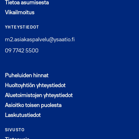
Tietoa asumisesta
Vikailmoitus
YHTEYSTIEDOT
m2.asiakaspalvelu@ysaatio.fi
09 7742 5500
Puheluiden hinnat
Huoltoyhtiön yhteystiedot
Aluetoimistojen yhteystiedot
Asioitko toisen puolesta
Laskutustiedot
SIVUSTO