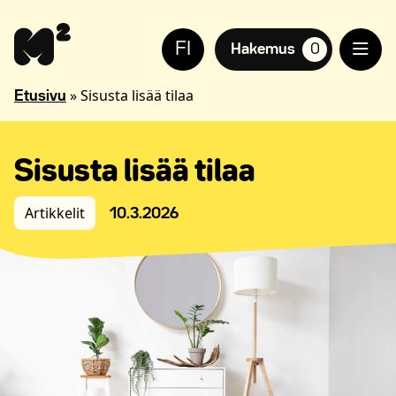
Siirry
Apua
sisältöön
sivuston
FI
käyttöön
Hakemus
0
suosikkiasuntoja,
näkövammaisille
»
Sisusta lisää tilaa
Etusivu
Sisusta lisää tilaa
Artikkelit
10.3.2026