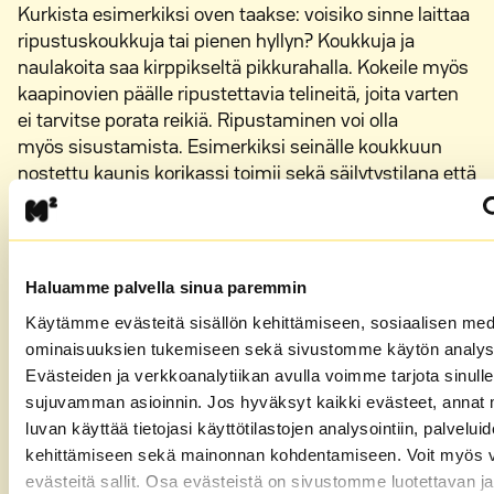
Kurkista esimerkiksi oven taakse: voisiko sinne laittaa
ripustuskoukkuja tai pienen hyllyn? Koukkuja ja
naulakoita saa kirppikseltä pikkurahalla. Kokeile myös
kaapinovien päälle ripustettavia telineitä, joita varten
ei tarvitse porata reikiä. Ripustaminen voi olla
myös sisustamista. Esimerkiksi seinälle koukkuun
nostettu kaunis korikassi toimii sekä säilytystilana että
sisustuselementtinä.
Peilit tuovat kotiin tilan tuntua. Jos sijoitat peilin
ikkunaa vastapäätä olevalle seinälle, saat vaikutelman
Haluamme palvella sinua paremmin
ylimääräisestä ikkunasta. Jalkalampun taakse laitettu
peili antaa lisävaloa. Jätä kotiin kuitenkin myös tyhjää
Käytämme evästeitä sisällön kehittämiseen, sosiaalisen med
tilaa, etenkin lattialle. Se tuo avaruuden tunnetta
ominaisuuksien tukemiseen sekä sivustomme käytön analys
pieniinkin neliöihin.
Evästeiden ja verkkoanalytiikan avulla voimme tarjota sinulle
sujuvamman asioinnin. Jos hyväksyt kaikki evästeet, annat 
Teksti: Krista Ahola
luvan käyttää tietojasi käyttötilastojen analysointiin, palvelui
Juttu julkaistu alunperin M2-lehdessä 2/2025.
kehittämiseen sekä mainonnan kohdentamiseen. Voit myös va
evästeitä sallit. Osa evästeistä on sivustomme luotettavan ja