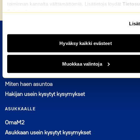
toiminnan kannalta välttämättömiä. Lisätietoja löydät
Tietosu
Etusivu
»
Sisusta lisää tilaa
Evästeet
-sivuiltamme.
Lisät
M2-KOTIEN VUOKRA-ASUNNOT
Hyväksy kaikki evästeet
Valitse kaupunki
HAKIJALLE
Muokkaa valintoja
Kuka voi hakea
Miten haen asuntoa
Hakijan usein kysytyt kysymykset
ASUKKAALLE
Avautuu uuteen ikkunaan
OmaM2
Asukkaan usein kysytyt kysymykset