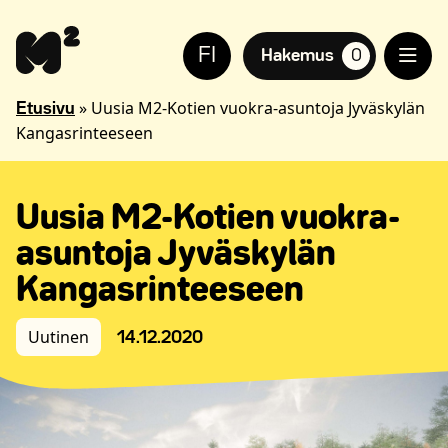
Siirry
Apua
sisältöön
sivuston
FI
käyttöön
Hakemus
0
suosikkiasuntoja,
näkövammaisille
»
Uusia M2-Kotien vuokra-asuntoja Jyväskylän
Etusivu
Kangasrinteeseen
Uusia M2-Kotien vuokra-
asuntoja Jyväskylän
Kangasrinteeseen
Uutinen
14.12.2020