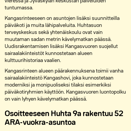
vieressä ja Jyväskylän keskustan palveluiden
tuntumassa.
Kangasrinteeseen on asuntojen lisäksi suunnitteilla
päiväkoti ja muita lähipalveluita. Huhtasuon
terveyskeskus sekä yhtenäiskoulu ovat vain
muutaman sadan metrin kävelymatkan päässä.
Uudisrakentamisen lisäksi Kangasvuoren suojellut
sairaalakiinteistöt kunnostetaan alueen
kulttuurihistoriaa vaalien.
Kangasrinteen alueen päärakennuksena toimii vanha
sairaalakiinteistö Kangashovi, joka kunnostetaan
moderniksi ja monipuoliseksi tilaksi esimerkiksi
päiväkotiryhmien käyttöön. Kangasvuoren luontopolku
on vain lyhyen kävelymatkan päässä.
Osoitteeseen Huhta 9a rakentuu 52
ARA-vuokra-asuntoa