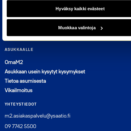
HAKIJALLE
Hyväksy kaikki evästeet
Kuka voi hakea
Miten haen asuntoa
Muokkaa valintoja
Hakijan usein kysytyt kysymykset
ASUKKAALLE
Avautuu uuteen ikkunaan
OmaM2
Asukkaan usein kysytyt kysymykset
Tietoa asumisesta
Vikailmoitus
YHTEYSTIEDOT
m2.asiakaspalvelu@ysaatio.fi
09 7742 5500