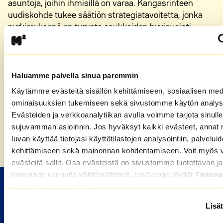
asuntoja, joihin ihmisillä on varaa. Kangasrinteen
uudiskohde tukee säätiön strategiatavoitetta, jonka
pyrkimyksenä on turvata asukkaiden hyvinvointi
tarjoamalla kohtuuhintaista ja laadukasta vuokra-
asumista kasvukeskuksista.
M2-Kodeilla on myös
muita vuokra-asuntoja
Haluamme palvella sinua paremmin
Jyväskylässä
, kuten esimerkiksi vuonna 2020
Käytämme evästeitä sisällön kehittämiseen, sosiaalisen med
valmistunut
Suomen ensimmäinen
ominaisuuksien tukemiseen sekä sivustomme käytön analys
massiivipuurunkoinen kerrostalo Palokassa.
Evästeiden ja verkkoanalytiikan avulla voimme tarjota sinulle
sujuvamman asioinnin. Jos hyväksyt kaikki evästeet, annat 
luvan käyttää tietojasi käyttötilastojen analysointiin, palvelui
Etusivu
»
Uusia M2-Kotien vuokra-asuntoja Jyväskylän
kehittämiseen sekä mainonnan kohdentamiseen. Voit myös va
Kangasrinteeseen
evästeitä sallit. Osa evästeistä on sivustomme luotettavan ja
toiminnan kannalta välttämättömiä. Lisätietoja löydät
Tietosu
Evästeet
-sivuiltamme.
M2-KOTIEN VUOKRA-ASUNNOT
Lisät
Valitse kaupunki