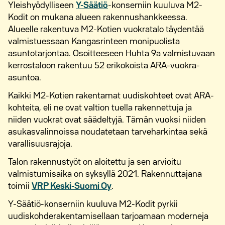
Yleishyödylliseen
Y-Säätiö
-konserniin kuuluva M2-
Kodit on mukana alueen rakennushankkeessa.
Alueelle rakentuva M2-Kotien vuokratalo täydentää
valmistuessaan Kangasrinteen monipuolista
asuntotarjontaa. Osoitteeseen Huhta 9a valmistuvaan
kerrostaloon rakentuu 52 erikokoista ARA-vuokra-
asuntoa.
Kaikki M2-Kotien rakentamat uudiskohteet ovat ARA-
kohteita, eli ne ovat valtion tuella rakennettuja ja
niiden vuokrat ovat säädeltyjä. Tämän vuoksi niiden
asukasvalinnoissa noudatetaan tarveharkintaa sekä
varallisuusrajoja.
Talon rakennustyöt on aloitettu ja sen arvioitu
valmistumisaika on syksyllä 2021. Rakennuttajana
toimii
VRP Keski-Suomi Oy
.
Y-Säätiö-konserniin kuuluva M2-Kodit pyrkii
uudiskohderakentamisellaan tarjoamaan moderneja