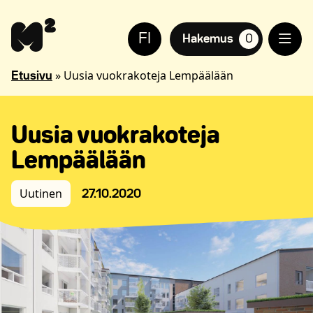
Siirry
Apua
sisältöön
sivuston
FI
käyttöön
Hakemus
0
suosikkiasuntoja,
näkövammaisille
»
Uusia vuokrakoteja Lempäälään
Etusivu
Uusia vuokrakoteja
Lempäälään
Uutinen
27.10.2020