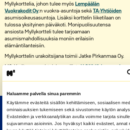
Myllykorttelia, johon tulee myös
Lempäälän
Vuokrakodit Oy
:n vuokra-asuntoja sekä
TA-Yhtiöiden
asumisoikeusasuntoja. Lisäksi korttelin liiketilaan on
tulossa yksityinen päiväkoti. Monipuolisuutensa
ansiosta Myllykortteli tulee tarjoamaan
asumismahdollisuuksia moniin erilaisiin
elämäntilanteisiin.
Myllykorttelin urakoitsijana toimii Jatke Pirkanmaa Oy.
M2-Kodit on osa yhteiskunnallista
Y-Säätiö-konsernia
.
Etusivu
»
Uusia vuokrakoteja Lempäälään
Haluamme palvella sinua paremmin
Käytämme evästeitä sisällön kehittämiseen, sosiaalisen med
M2-KOTIEN VUOKRA-ASUNNOT
ominaisuuksien tukemiseen sekä sivustomme käytön analys
Evästeiden ja verkkoanalytiikan avulla voimme tarjota sinulle
sujuvamman asioinnin. Jos hyväksyt kaikki evästeet, annat 
Valitse kaupunki