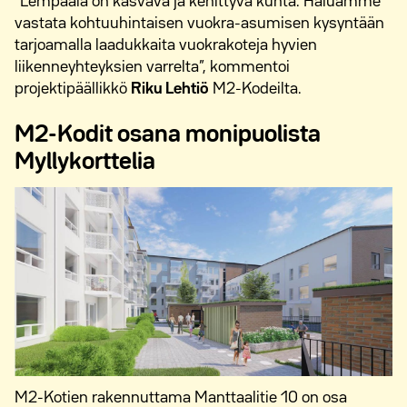
”Lempäälä on kasvava ja kehittyvä kunta. Haluamme
vastata kohtuuhintaisen vuokra-asumisen kysyntään
tarjoamalla laadukkaita vuokrakoteja hyvien
liikenneyhteyksien varrelta”, kommentoi
projektipäällikkö
Riku Lehtiö
M2-Kodeilta.
M2-Kodit osana monipuolista
Myllykorttelia
M2-Kotien rakennuttama Manttaalitie 10 on osa