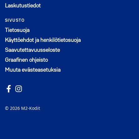
Laskutustiedot
SIVUSTO
Tietosuoja
Käyttöehdot ja henkilötietosuoja
Saavutettavuusseloste
Graafinen ohjeisto
Muuta evästeasetuksia
Seuraa meitä Facebookissa
Avautuu uuteen ikkunaan
Seuraa Instagramissa
Avautuu uuteen ikkunaan
© 2026 M2-Kodit