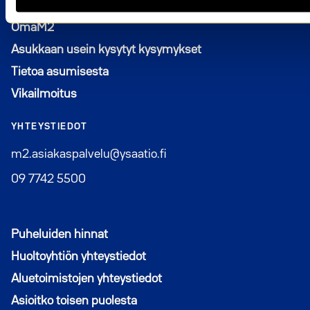
Avautuu uuteen ikkunaan
OmaM2
Asukkaan usein kysytyt kysymykset
Tietoa asumisesta
Vikailmoitus
YHTEYSTIEDOT
m2.asiakaspalvelu@ysaatio.fi
09 7742 5500
Puheluiden hinnat
Huoltoyhtiön yhteystiedot
Aluetoimistojen yhteystiedot
Asioitko toisen puolesta