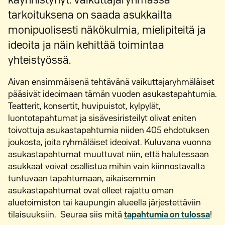
käynnistynyt. Vaikuttajaryhmässä
tarkoituksena on saada asukkailta
monipuolisesti näkökulmia, mielipiteitä ja
ideoita ja näin kehittää toimintaa
yhteistyössä.
Aivan ensimmäisenä tehtävänä vaikuttajaryhmäläiset
pääsivät ideoimaan tämän vuoden asukastapahtumia.
Teatterit, konsertit, huvipuistot, kylpylät,
luontotapahtumat ja sisävesiristeilyt olivat eniten
toivottuja asukastapahtumia niiden 405 ehdotuksen
joukosta, joita ryhmäläiset ideoivat. Kuluvana vuonna
asukastapahtumat muuttuvat niin, että halutessaan
asukkaat voivat osallistua mihin vain kiinnostavalta
tuntuvaan tapahtumaan, aikaisemmin
asukastapahtumat ovat olleet rajattu oman
aluetoimiston tai kaupungin alueella järjestettäviin
tilaisuuksiin. Seuraa siis mitä
tapahtumia on tulossa
!