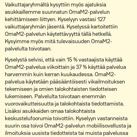
Vaikuttajaryhmältä kysyttiin myös ajatuksia
asukkaillemme suunnatun OmaM2-palvelun
kehittämiseen liittyen. Kyselyyn vastasi 127
vaikuttajaryhmän jäsentä. Kyselyssä kartoitettiin
OmaM2-palvelun käytettävyyttä tällä hetkellä.
Kysyimme myös mitä tulevaisuuden OmaM2-
palvelulta toivotaan.
Kyselystä selvisi, että vain 15 % vastaajista käyttää
OmaM2-palvelua viikoittain ja 37 % käyttää palvelua
harvemmin kuin kerran kuukaudessa. OmaM2-
palvelua käytetään pääsääntöisesti vikailmoituksen
tekemiseen ja omien talokohtaisten tiedotteisen
lukemiseen. Palvelulta toivotaan enemmän
vuorovaikutteisuutta ja talokohtaista tiedottamista.
Lisäksi asukkaiden omaa talokohtaista
keskustelufoorumia toivottiin. Kyselyyn vastanneista
suurin osa toivoi OmaM2-palvelun mobiilisovellusta ja
ilmoituksia uusista tiedotteista tai muista palvelussa