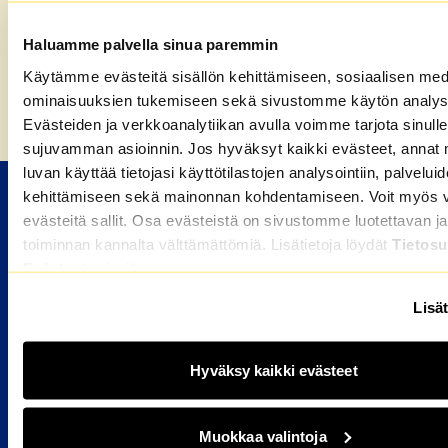
tähän vuoteen!
Haluamme palvella sinua paremmin
Käytämme evästeitä sisällön kehittämiseen, sosiaalisen med
ominaisuuksien tukemiseen sekä sivustomme käytön analys
Etusivu
»
Vaikuttajaryhmä mukana toiminnan
Evästeiden ja verkkoanalytiikan avulla voimme tarjota sinulle
kehittämisessä
sujuvamman asioinnin. Jos hyväksyt kaikki evästeet, annat 
luvan käyttää tietojasi käyttötilastojen analysointiin, palvelui
kehittämiseen sekä mainonnan kohdentamiseen. Voit myös va
M2-KOTIEN VUOKRA-ASUNNOT
evästeitä sallit. Osa evästeistä on sivustomme luotettavan ja
toiminnan kannalta välttämättömiä. Lisätietoja löydät
Tietosu
Valitse kaupunki
Evästeet
-sivuiltamme.
HAKIJALLE
Lisät
Kuka voi hakea
Miten haen asuntoa
Hyväksy kaikki evästeet
Hakijan usein kysytyt kysymykset
Muokkaa valintoja
ASUKKAALLE