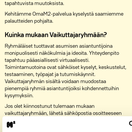
tapahtuvista muutoksista.
Kehitämme OmaM2-palvelua kyselystä saamiemme
palautteiden pohjalta.
Kuinka mukaan Vaikuttajaryhmään?
Ryhmäläiset tuottavat asumisen asiantuntijoina
monipuolisesti näkökulmia ja ideoita. Yhteydenpito
tapahtuu pääasiallisesti virtuaalisesti.
Toimintamuotoina ovat sähköiset kyselyt, keskustelut,
testaaminen, työpajat ja tutumiskäynnit.
Vaikuttajaryhmän sisältä voidaan muodostaa
pienempiä ryhmiä asiantuntijoiksi kohdennettuihin
kysymyksiin.
Jos olet kiinnostunut tulemaan mukaan
vaikuttajaryhmään, lähetä sähköpostia osoitteeseen
asukastoiminta@ysaatio.fi
.
Kiitos vaikuttajaryhmän jäsenille aktiivisesta startista