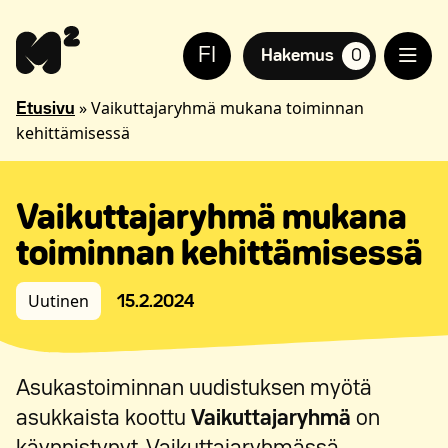
Siirry
Apua
sisältöön
sivuston
FI
käyttöön
Hakemus
0
suosikkiasuntoja,
näkövammaisille
»
Vaikuttajaryhmä mukana toiminnan
Etusivu
kehittämisessä
Vaikuttajaryhmä mukana
toiminnan kehittämisessä
Uutinen
15.2.2024
Asukastoiminnan uudistuksen myötä
asukkaista koottu
Vaikuttajaryhmä
on