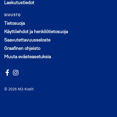
Laskutustiedot
SIVUSTO
Tietosuoja
Käyttöehdot ja henkilötietosuoja
Saavutettavuusseloste
Graafinen ohjeisto
Muuta evästeasetuksia
Seuraa meitä Facebookissa
Avautuu uuteen ikkunaan
Seuraa Instagramissa
Avautuu uuteen ikkunaan
© 2026 M2-Kodit