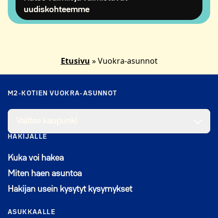
Avautuu uuteen ikkunaan
uudiskohteemme
Etusivu
»
Vuokra-asunnot
M2-KOTIEN VUOKRA-ASUNNOT
Valitse kaupunki
HAKIJALLE
Kuka voi hakea
Miten haen asuntoa
Hakijan usein kysytyt kysymykset
ASUKKAALLE