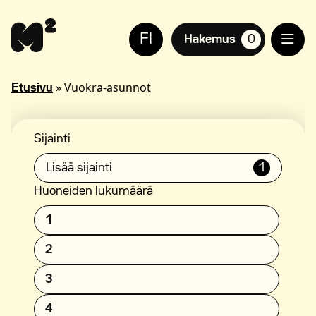
Siirry
Apua
sisältöön
sivuston
FI
käyttöön
Hakemus
0
suosikkiasuntoja,
näkövammaisille
»
Vuokra-asunnot
Etusivu
Sijainti
Lisää sijainti
1
Huoneiden lukumäärä
1
2
3
4