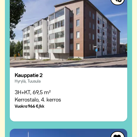
Kauppatie 2
Hyrylä, Tuusula
3H+KT,
69,5 m²
Kerrostalo,
4. kerros
Vuokra
966 €/kk