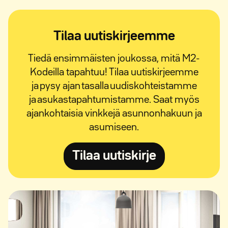
Tilaa uutiskirjeemme
Tiedä ensimmäisten joukossa, mitä M2-
Kodeilla tapahtuu! Tilaa uutiskirjeemme
ja pysy ajan tasalla uudiskohteistamme
ja asukastapahtumistamme. Saat myös
ajankohtaisia vinkkejä asunnonhakuun ja
asumiseen.
Avautuu uuteen ik
Tilaa uutiskirje