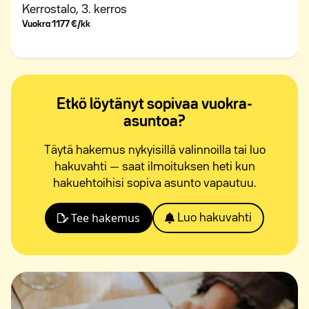
Kerrostalo,
3. kerros
Vuokra
1177 €/kk
Etkö löytänyt sopivaa vuokra-
asuntoa?
Täytä hakemus nykyisillä valinnoilla tai luo
hakuvahti — saat ilmoituksen heti kun
hakuehtoihisi sopiva asunto vapautuu.
Tee hakemus
Luo hakuvahti