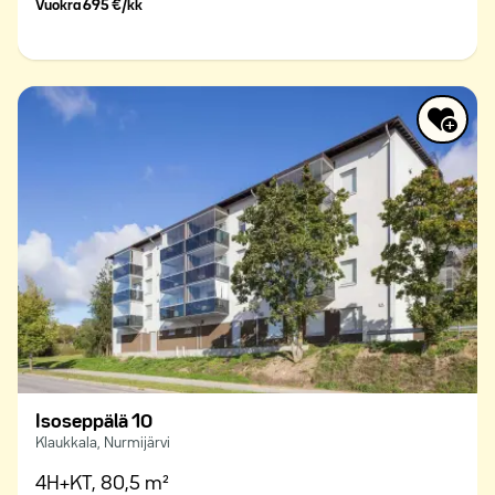
Vuokra
695 €/kk
Isoseppälä 10
Klaukkala, Nurmijärvi
4H+KT,
80,5 m²