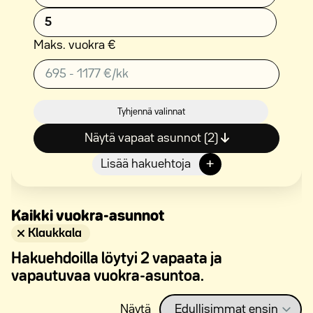
5
Maks. vuokra €
Tyhjennä valinnat
Näytä vapaat asunnot (2)
+
Lisää hakuehtoja
Kaikki vuokra-asunnot
Klaukkala
Hakuehdoilla löytyi 2
vapaata ja
vapautuvaa
vuokra-asuntoa.
Näytä