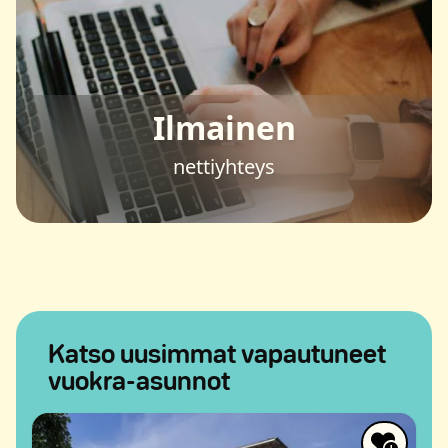
Ilmainen
nettiyhteys
Katso uusimmat vapautuneet
vuokra-asunnot