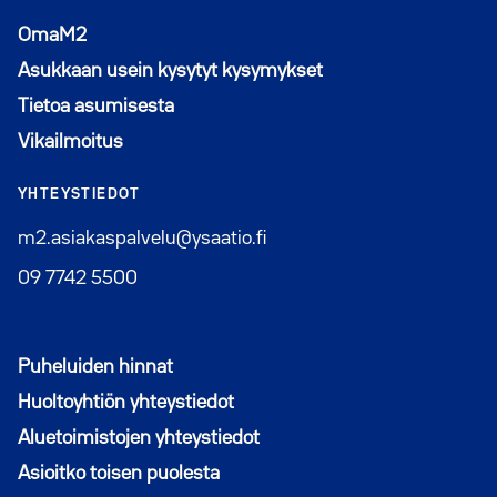
Avautuu uuteen ikkunaan
OmaM2
Asukkaan usein kysytyt kysymykset
Tietoa asumisesta
Vikailmoitus
YHTEYSTIEDOT
m2.asiakaspalvelu@ysaatio.fi
09 7742 5500
Puheluiden hinnat
Huoltoyhtiön yhteystiedot
Aluetoimistojen yhteystiedot
Asioitko toisen puolesta