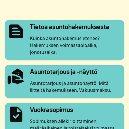
text_snippet
Avautu
Tietoa asuntohakemuksesta
Kuinka asuntohakemus etenee?
Hakemuksen voimassaoloaika,
jonotusaika.
real_estate_agent
Avautuu uu
Asuntotarjous ja -näyttö
Asuntotarjous ja asuntonäyttö. Mitä
liitteitä hakemukseen. Vakuusmaksu.
task
Avautuu uuteen ikk
Vuokrasopimus
Sopimuksen allekirjoittaminen,
määräaikainen ja toistaiseksi voimassa