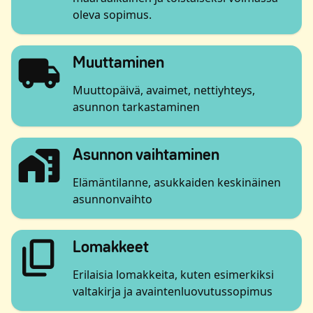
oleva sopimus.
local_shipping
Avautuu uuteen ikkun
Muuttaminen
Muuttopäivä, avaimet, nettiyhteys,
asunnon tarkastaminen
maps_home_work
Avautuu uute
Asunnon vaihtaminen
Elämäntilanne, asukkaiden keskinäinen
asunnonvaihto
content_copy
Avautuu uuteen ikkunaa
Lomakkeet
Erilaisia lomakkeita, kuten esimerkiksi
valtakirja ja avaintenluovutussopimus