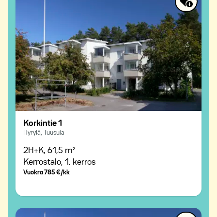
Korkintie 1
Hyrylä, Tuusula
2H+K,
61,5 m²
Kerrostalo,
1. kerros
Vuokra
785 €/kk