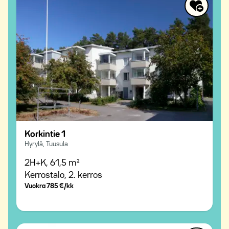
Korkintie 1
Hyrylä, Tuusula
2H+K,
61,5 m²
Kerrostalo,
2. kerros
Vuokra
785 €/kk