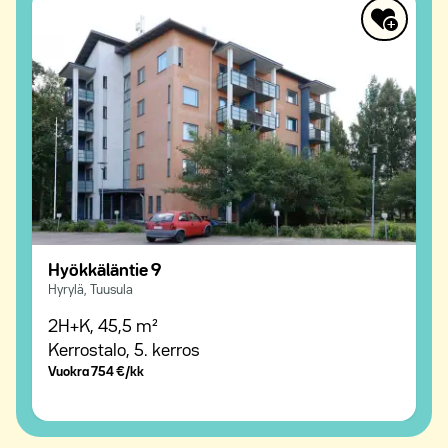
Hyökkäläntie 9
Hyrylä, Tuusula
2H+K,
45,5 m²
Kerrostalo,
5. kerros
Vuokra
754 €/kk