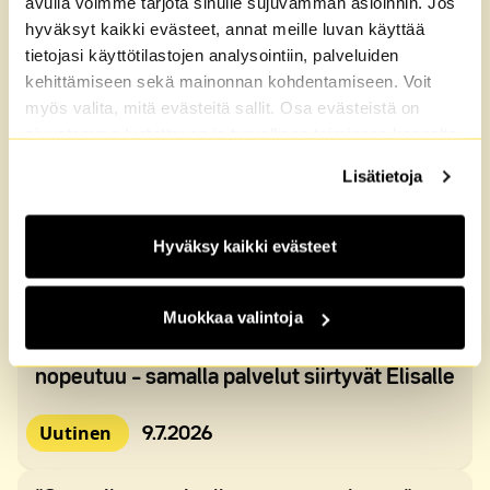
avulla voimme tarjota sinulle sujuvamman asioinnin. Jos
Ajankohtaista
hyväksyt kaikki evästeet, annat meille luvan käyttää
tietojasi käyttötilastojen analysointiin, palveluiden
kehittämiseen sekä mainonnan kohdentamiseen. Voit
myös valita, mitä evästeitä sallit. Osa evästeistä on
sivustomme luotettavan ja turvallisen toiminnan kannalta
välttämättömiä. Lisätietoja löydät
Tietosuoja
sekä
Lisätietoja
Evästeet
-sivuiltamme.
Hyväksy kaikki evästeet
Muokkaa valintoja
M2-Kotien asukkaiden nettiyhteys
nopeutuu – samalla palvelut siirtyvät Elisalle
Julkaistu:
Uutinen
9.7.2026