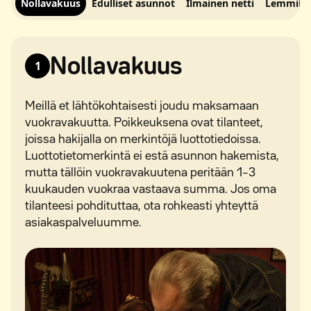
Nollavakuus
Edulliset asunnot
Ilmainen netti
Lemmikit 
Nollavakuus
1
Meillä et lähtökohtaisesti joudu maksamaan
vuokravakuutta. Poikkeuksena ovat tilanteet,
joissa hakijalla on merkintöjä luottotiedoissa.
Luottotietomerkintä ei estä asunnon hakemista,
mutta tällöin vuokravakuutena peritään 1–3
kuukauden vuokraa vastaava summa. Jos oma
tilanteesi pohdituttaa, ota rohkeasti yhteyttä
asiakaspalveluumme.