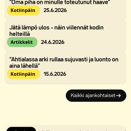
”Oma piha on minulle toteutunut haave”
Julkaistu:
Kotiinpäin
25.6.2026
Jätä lämpö ulos – näin viilennät kodin
helteillä
Julkaistu:
Artikkelit
24.6.2026
”Ahtialassa arki rullaa sujuvasti ja luonto on
aina lähellä”
Julkaistu:
Kotiinpäin
15.6.2026
Kaikki ajankohtaiset