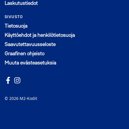
Laskutustiedot
SIVUSTO
Tietosuoja
Käyttöehdot ja henkilötietosuoja
Saavutettavuusseloste
Graafinen ohjeisto
Muuta evästeasetuksia
Seuraa meitä Facebookissa
Avautuu uuteen ikkunaan
Seuraa Instagramissa
Avautuu uuteen ikkunaan
© 2026 M2-Kodit