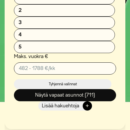
2
3
4
5
Maks. vuokra €
Tyhjennä valinnat
Näytä vapaat asunnot (711)
+
Lisää hakuehtoja