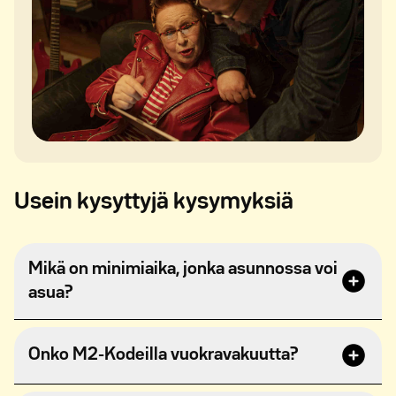
Usein kysyttyjä kysymyksiä
Mikä on minimiaika, jonka asunnossa voi
asua?
Asunnoissa ei ole määriteltyä minimiaikaa
Onko M2-Kodeilla vuokravakuutta?
asumiselle. Vuokrasopimus on toistaiseksi
voimassa oleva, ja irtisanomisaika on yksi