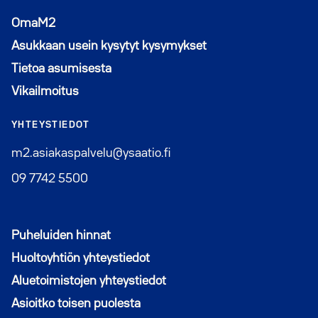
Avautuu uuteen ikkunaan
OmaM2
Asukkaan usein kysytyt kysymykset
Tietoa asumisesta
Vikailmoitus
YHTEYSTIEDOT
m2.asiakaspalvelu@ysaatio.fi
09 7742 5500
Puheluiden hinnat
Huoltoyhtiön yhteystiedot
Aluetoimistojen yhteystiedot
Asioitko toisen puolesta