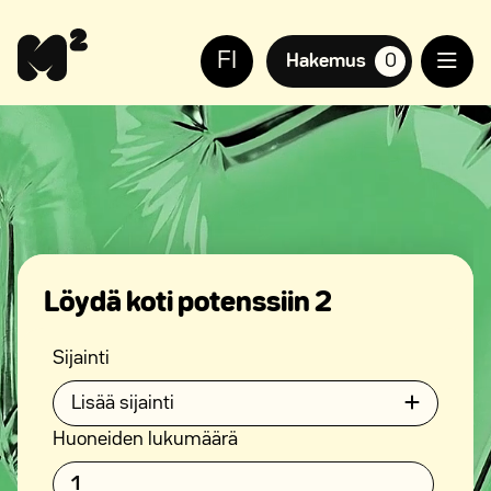
Siirry
Apua
sisältöön
sivuston
FI
käyttöön
Hakemus
0
suosikkiasuntoja,
näkövammaisille
Löydä koti potenssiin 2
Sijainti
Lisää sijainti
Huoneiden lukumäärä
1