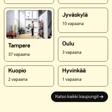
Jyväskylä
10 vapaana
Oulu
Tampere
3 vapaana
37 vapaana
Kuopio
Hyvinkää
2 vapaana
1 vapaana
Katso kaikki kaupungit