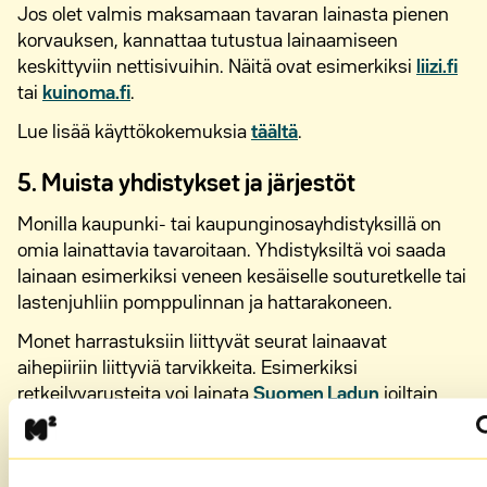
Jos olet valmis maksamaan tavaran lainasta pienen
korvauksen, kannattaa tutustua lainaamiseen
keskittyviin nettisivuihin. Näitä ovat esimerkiksi
liizi.fi
tai
kuinoma.fi
.
Lue lisää käyttökokemuksia
täältä
.
5. Muista yhdistykset ja järjestöt
Monilla kaupunki- tai kaupunginosayhdistyksillä on
omia lainattavia tavaroitaan. Yhdistyksiltä voi saada
lainaan esimerkiksi veneen kesäiselle souturetkelle tai
lastenjuhliin pomppulinnan ja hattarakoneen.
Monet harrastuksiin liittyvät seurat lainaavat
aihepiiriin liittyviä tarvikkeita. Esimerkiksi
retkeilyvarusteita voi lainata
Suomen Ladun
joiltain
jäsenyhdistyksiltä tai soittoharrastuksen aloittavalle
lapselle voi lainata huilun musiikkiopistolta.
Osa
Mannerheimin