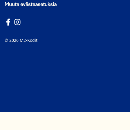
Muuta evästeasetuksia
Seuraa meitä Facebookissa
Avautuu uuteen ikkunaan
Seuraa Instagramissa
Avautuu uuteen ikkunaan
© 2026 M2-Kodit