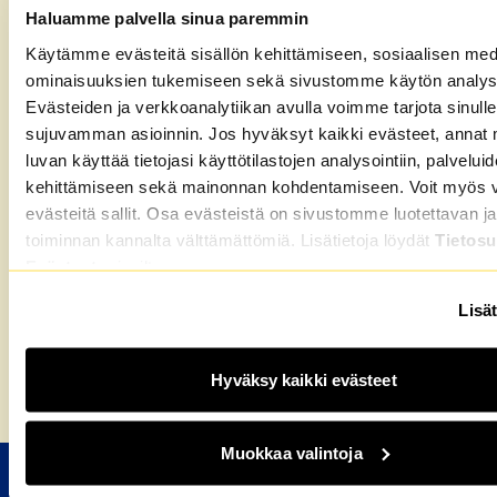
Haluamme palvella sinua paremmin
Lastensuojeluliiton
paikallisyhdistyksistä ja piireistä
vuokraa lastentarvikkeita, kuten turvaistuimia.
Käytämme evästeitä sisällön kehittämiseen, sosiaalisen med
Mahdollisuutta kannattaa tiedustella oman alueen
ominaisuuksien tukemiseen sekä sivustomme käytön analys
paikallisyhdistyksestä.
Evästeiden ja verkkoanalytiikan avulla voimme tarjota sinulle
sujuvamman asioinnin. Jos hyväksyt kaikki evästeet, annat 
Huomioi tämä!
Myös palvelusten vaihtaminen
luvan käyttää tietojasi käyttötilastojen analysointiin, palvelui
helpottaa arkea. Verottajan kanta on, että perinteinen
kehittämiseen sekä mainonnan kohdentamiseen. Voit myös va
naapuriapu ja talkootyöt eivät ole verotettavaa työtä,
evästeitä sallit. Osa evästeistä on sivustomme luotettavan ja
mutta kahdenkeskeinen tai monenkeskeinen
toiminnan kannalta välttämättömiä. Lisätietoja löydät
Tietosu
vaihtotyö ovat. Lue lisää verottajan ohjeesta
täältä
.
Evästeet
-sivuiltamme.
Teksti: Krista Ahola
Lisät
Kuva: iStock
Hyväksy kaikki evästeet
Etusivu
»
Älä osta omaksi, vaan lainaa
Muokkaa valintoja
M2-KOTIEN VUOKRA-ASUNNOT