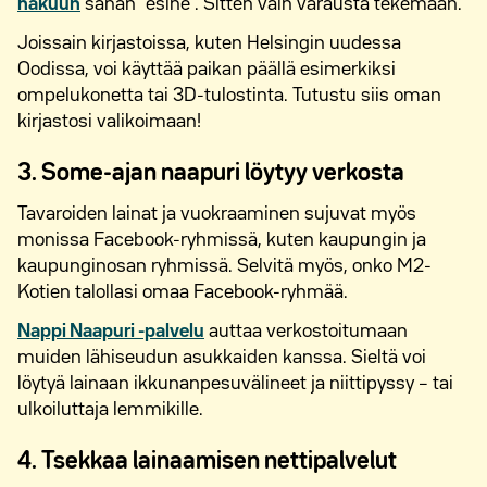
hakuun
sanan ”esine”. Sitten vain varausta tekemään.
Joissain kirjastoissa, kuten Helsingin uudessa
Oodissa, voi käyttää paikan päällä esimerkiksi
ompelukonetta tai 3D-tulostinta. Tutustu siis oman
kirjastosi valikoimaan!
3. Some-ajan naapuri löytyy verkosta
Tavaroiden lainat ja vuokraaminen sujuvat myös
monissa Facebook-ryhmissä, kuten kaupungin ja
kaupunginosan ryhmissä. Selvitä myös, onko M2-
Kotien talollasi omaa Facebook-ryhmää.
Nappi Naapuri -palvelu
auttaa verkostoitumaan
muiden lähiseudun asukkaiden kanssa. Sieltä voi
löytyä lainaan ikkunanpesuvälineet ja niittipyssy – tai
ulkoiluttaja lemmikille.
4. Tsekkaa lainaamisen nettipalvelut