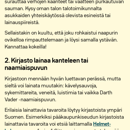
surauttaa verhojen käänteet tai vaatteen purkautuvan
sauman. Kysy oman talon talotoimikunnalta
asukkaiden yhteiskäytössä olevista esineistä tai
lainauspiireistä.
Sellaistakin on kuultu, että joku rohkaistui naapurin
ovikelloa rimpauttelemaan ja löysi samalla ystävän.
Kannattaa kokeilla!
2. Kirjasto lainaa kanteleen tai
naamiaispuvun
Kirjastoon mennään hyvän luettavan perässä, mutta
sieltä voi lainata muutakin: kävelysauvoja,
sykemittareita, veneitä, luistimia tai vaikka Darth
Vader -naamiaispuvun.
Erilaisia lainattavia tavaroita löytyy kirjastoista ympäri
Suomen. Esimerkiksi pääkaupunkiseudun kirjastoista
lainattavia tavaroita voi etsiä laittamalla
Helmet-