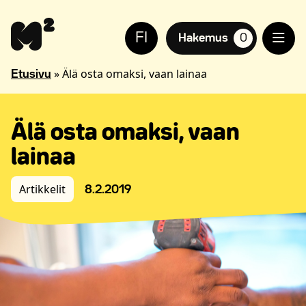
Siirry
Apua
sisältöön
sivuston
FI
käyttöön
Hakemus
0
suosikkiasuntoja,
näkövammaisille
»
Älä osta omaksi, vaan lainaa
Etusivu
Älä osta omaksi, vaan
lainaa
Artikkelit
8.2.2019