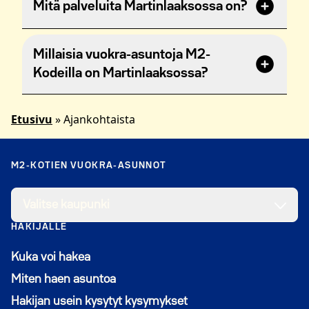
Mitä palveluita Martinlaaksossa on?
Martinlaakson asemalta pääsee helposti
Helsingin keskustaan, lentoasemalle,
Tikkurilaan sekä muihin pääkaupunkiseudun
Martinlaaksosta löytyvät muun muassa
Millaisia vuokra-asuntoja M2-
kohteisiin.
Martinlaakson Ostari, kirjasto, terveysasema,
Kodeilla on Martinlaaksossa?
uimahalli, kulttuuritalo Martinus, päiväkoteja,
kouluja sekä monipuolisia liikunta- ja
M2-Kodeilla on Martinlaaksossa vuokra-
ulkoilumahdollisuuksia.
Etusivu
»
Ajankohtaista
asuntoja osoitteessa Laajaniitynkuja 5. Tarjolla
on asuntoja yksiöistä ja kaksioista aina suuriin
perheasuntoihin asti.
M2-KOTIEN VUOKRA-ASUNNOT
Valitse kaupunki
HAKIJALLE
Kuka voi hakea
Miten haen asuntoa
Hakijan usein kysytyt kysymykset