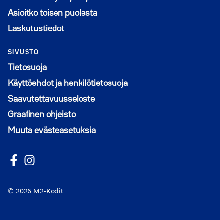
Asioitko toisen puolesta
Laskutustiedot
SIVUSTO
Tietosuoja
Käyttöehdot ja henkilötietosuoja
Saavutettavuusseloste
Graafinen ohjeisto
Muuta evästeasetuksia
Seuraa meitä Facebookissa
Avautuu uuteen ikkunaan
Seuraa Instagramissa
Avautuu uuteen ikkunaan
© 2026 M2-Kodit