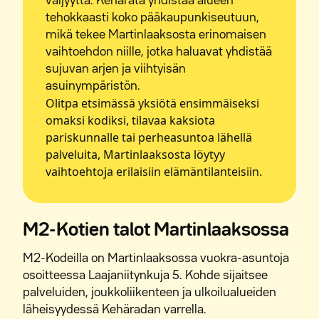
väljyyttä. Kehärata yhdistää alueen
tehokkaasti koko pääkaupunkiseutuun,
mikä tekee Martinlaaksosta erinomaisen
vaihtoehdon niille, jotka haluavat yhdistää
sujuvan arjen ja viihtyisän
asuinympäristön.
Olitpa etsimässä yksiötä ensimmäiseksi
omaksi kodiksi, tilavaa kaksiota
pariskunnalle tai perheasuntoa lähellä
palveluita, Martinlaaksosta löytyy
vaihtoehtoja erilaisiin elämäntilanteisiin.
M2-Kotien talot Martinlaaksossa
M2-Kodeilla on Martinlaaksossa vuokra-asuntoja
osoitteessa Laajaniitynkuja 5. Kohde sijaitsee
palveluiden, joukkoliikenteen ja ulkoilualueiden
läheisyydessä Kehäradan varrella.