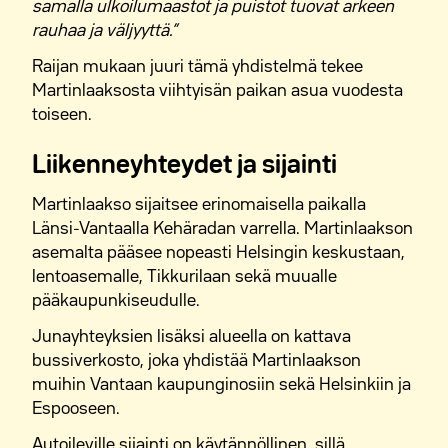
samalla ulkoilumaastot ja puistot tuovat arkeen
rauhaa ja väljyyttä.”
M2-Kotien vuokra-asunnot Myyrmäessä
Raijan mukaan juuri tämä yhdistelmä tekee
M2-Kotien vuokra-asunnot Asolassa
Martinlaaksosta viihtyisän paikan asua vuodesta
toiseen.
M2-Kotien vuokra-asunnot Tammistossa
Liikenneyhteydet ja sijainti
M2-Kotien vuokra-asunnot Leinelässä
Martinlaakso sijaitsee erinomaisella paikalla
M2-Kotien vuokra-asunnot Pakkalassa
Länsi-Vantaalla Kehäradan varrella. Martinlaakson
asemalta pääsee nopeasti Helsingin keskustaan,
M2-Kotien vuokra-asunnot Jokiniemessä
lentoasemalle, Tikkurilaan sekä muualle
pääkaupunkiseudulle.
Junayhteyksien lisäksi alueella on kattava
bussiverkosto, joka yhdistää Martinlaakson
muihin Vantaan kaupunginosiin sekä Helsinkiin ja
Espooseen.
Autoileville sijainti on käytännöllinen, sillä