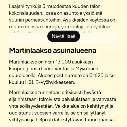
Laajaniitynkuja 5 muodostaa kuuden talon
kokonaisuuden, jossa on asuntoja yksiöistä
suuriin perheasuntoihin. Asukkaiden käytössä on
muun muassa saunoja, yhteistiloja, etätyötiloja
sekä muita arkea helpottavia palveluita.
Näytä lisää
Kohteen sijainti tarjoaa erinomaiset puitteet niin
Martinlaakso asuinalueena
työssäkäyntiin, opiskeluun kuin vapaa-aikaankin.
Martinlaakso on noin 13 000 asukkaan
Kenelle Martinlaakso sopii?
kaupunginosa Länsi-Vantaalla Myyrmäen
suuralueella. Alueen postinumero on 01620 ja se
Martinlaakso on monipuolinen asuinalue, joka
kuuluu HSL B-vyöhykkeeseen.
sopii hyvin erilaisiin elämäntilanteisiin.
Martinlaakso tunnetaan erityisesti hyvästä
Lapsiperheet arvostavat alueen päiväkoteja,
sijainnistaan, toimivista palveluistaan ja vahvasta
kouluja, liikuntapaikkoja ja puistoja. Työssäkäyville
yhteisöllisyydestään. Vaikka alue on kehittynyt ja
tärkeimpiä etuja ovat nopeat yhteydet eri puolille
uudistunut vuosien varrella, se on säilyttänyt
pääkaupunkiseutua. Opiskelijoita houkuttelevat
viihtyisän ja helposti lähestyttävän tunnelmansa.
toimiva joukkoliikenne sekä palveluiden läheisyys.