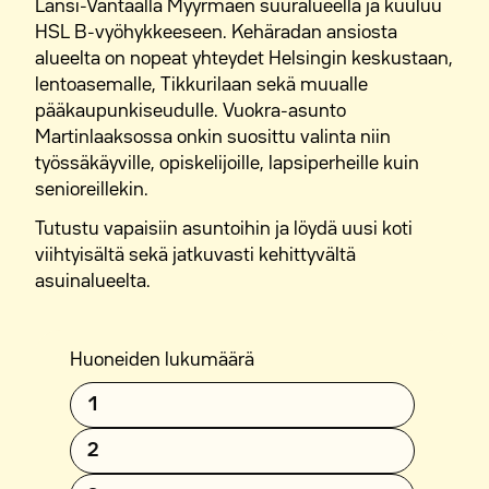
Länsi-Vantaalla Myyrmäen suuralueella ja kuuluu
HSL B-vyöhykkeeseen. Kehäradan ansiosta
alueelta on nopeat yhteydet Helsingin keskustaan,
lentoasemalle, Tikkurilaan sekä muualle
pääkaupunkiseudulle. Vuokra-asunto
Martinlaaksossa onkin suosittu valinta niin
työssäkäyville, opiskelijoille, lapsiperheille kuin
senioreillekin.
Tutustu vapaisiin asuntoihin ja löydä uusi koti
viihtyisältä sekä jatkuvasti kehittyvältä
asuinalueelta.
Huoneiden lukumäärä
1
2