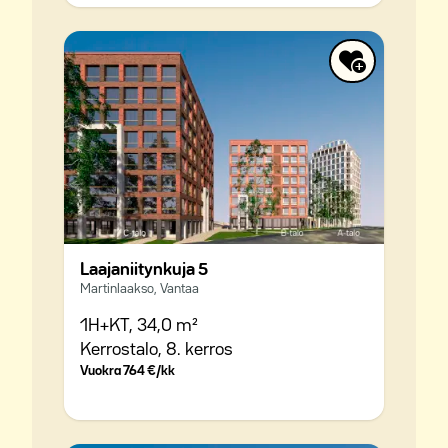
Laajaniitynkuja 5
Martinlaakso, Vantaa
1H+KT,
34,0 m²
Kerrostalo,
8. kerros
Vuokra
764 €/kk