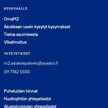
ASUKKAALLE
Avautuu uuteen ikkunaan
OmaM2
Asukkaan usein kysytyt kysymykset
Tietoa asumisesta
Vikailmoitus
YHTEYSTIEDOT
m2.asiakaspalvelu@ysaatio.fi
09 7742 5500
Puheluiden hinnat
Huoltoyhtiön yhteystiedot
Aluetoimistojen yhteystiedot