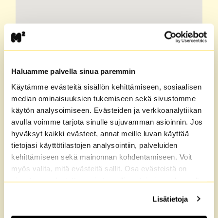
Haluamme palvella sinua paremmin
Käytämme evästeitä sisällön kehittämiseen, sosiaalisen
median ominaisuuksien tukemiseen sekä sivustomme
käytön analysoimiseen. Evästeiden ja verkkoanalytiikan
avulla voimme tarjota sinulle sujuvamman asioinnin. Jos
hyväksyt kaikki evästeet, annat meille luvan käyttää
tietojasi käyttötilastojen analysointiin, palveluiden
kehittämiseen sekä mainonnan kohdentamiseen. Voit
myös valita, mitä evästeitä sallit. Osa evästeistä on
sivustomme luotettavan ja turvallisen toiminnan kannalta
välttämättömiä. Lisätietoja löydät
Tietosuoja
sekä
Lisätietoja
Evästeet
-sivuiltamme.