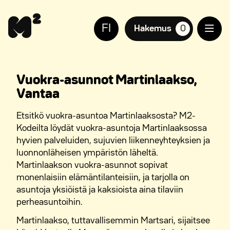
Siirry
Apua
sisältöön
sivuston
FI
käyttöön
Hakemus
0
suosikkiasuntoja,
näkövammaisille
Vuokra-asunnot Martinlaakso,
Vantaa
Etsitkö vuokra-asuntoa Martinlaaksosta? M2-
Kodeilta löydät vuokra-asuntoja Martinlaaksossa
hyvien palveluiden, sujuvien liikenneyhteyksien ja
luonnonläheisen ympäristön läheltä.
Martinlaakson vuokra-asunnot sopivat
monenlaisiin elämäntilanteisiin, ja tarjolla on
asuntoja yksiöistä ja kaksioista aina tilaviin
perheasuntoihin.
Martinlaakso, tuttavallisemmin Martsari, sijaitsee