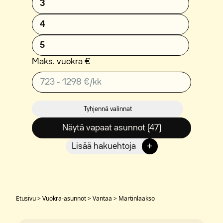
3
4
5
Maks. vuokra €
Tyhjennä valinnat
Näytä vapaat asunnot (47)
+
Lisää hakuehtoja
Etusivu
>
Vuokra-asunnot
>
Vantaa
>
Martinlaakso