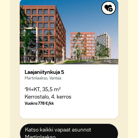
Laajaniitynkuja 5
Martinlaakso, Vantaa
1H+KT,
35,5 m²
Kerrostalo,
4. kerros
Vuokra
778 €/kk
Katso kaikki vapaat asunnot
Martinlaakso