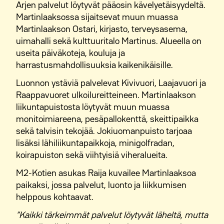
Arjen palvelut löytyvät pääosin kävelyetäisyydeltä.
Myös eläkeläiset viihtyvät Martinlaaksossa, sillä
Martinlaaksossa sijaitsevat muun muassa
arjen palvelut, terveysasema ja
Martinlaakson Ostari, kirjasto, terveysasema,
harrastusmahdollisuudet ovat helposti
uimahalli sekä kulttuuritalo Martinus. Alueella on
saavutettavissa.
useita päiväkoteja, kouluja ja
Martinlaakson vahvuus on tasapaino: alueella
harrastusmahdollisuuksia kaikenikäisille.
yhdistyvät kattavat palvelut, luonnonläheisyys,
Luonnon ystäviä palvelevat Kivivuori, Laajavuori ja
toimivat liikenneyhteydet sekä monipuolinen
Raappavuoret ulkoilureitteineen. Martinlaakson
asuntotarjonta.
liikuntapuistosta löytyvät muun muassa
monitoimiareena, pesäpallokenttä, skeittipaikka
Vuokra-asunnot muualla
sekä talvisin tekojää. Jokiuomanpuisto tarjoaa
Vantaalla
lisäksi lähiliikuntapaikkoja, minigolfradan,
koirapuiston sekä viihtyisiä viheralueita.
Jos sopivaa kotia ei löydy Martinlaaksosta, tutustu
myös muiden alueiden vuokra-asuntoihin:
M2-Kotien asukas Raija kuvailee Martinlaaksoa
paikaksi, jossa palvelut, luonto ja liikkumisen
M2-Kotien vuokra-asunnot Vantaalla
helppous kohtaavat.
”Kaikki tärkeimmät palvelut löytyvät läheltä, mutta
M2-Kotien vuokra-asunnot Hakunilassa