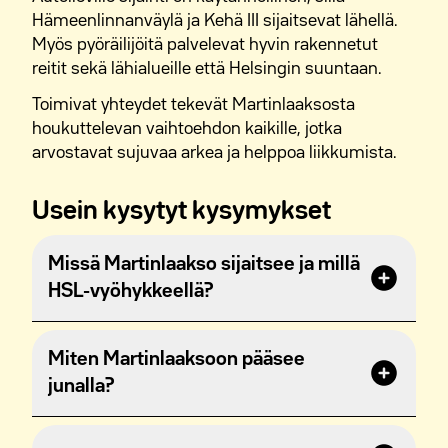
Hämeenlinnanväylä ja Kehä III sijaitsevat lähellä.
Myös pyöräilijöitä palvelevat hyvin rakennetut
reitit sekä lähialueille että Helsingin suuntaan.
Toimivat yhteydet tekevät Martinlaaksosta
houkuttelevan vaihtoehdon kaikille, jotka
arvostavat sujuvaa arkea ja helppoa liikkumista.
Usein kysytyt kysymykset
Missä Martinlaakso sijaitsee ja millä
HSL-vyöhykkeellä?
Martinlaakso sijaitsee Länsi-Vantaalla
Miten Martinlaaksoon pääsee
Myyrmäen suuralueella. Alueen postinumero
junalla?
on 01620 ja se kuuluu HSL B-vyöhykkeeseen.
Martinlaakso sijaitsee Kehäradan varrella.