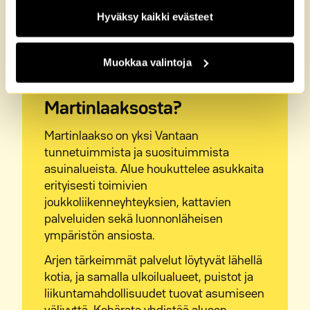
Hyväksy kaikki evästeet
Muokkaa valintoja
Miksi valita vuokra-asunto
Martinlaaksosta?
Martinlaakso on yksi Vantaan
tunnetuimmista ja suosituimmista
asuinalueista. Alue houkuttelee asukkaita
erityisesti toimivien
joukkoliikenneyhteyksien, kattavien
palveluiden sekä luonnonläheisen
ympäristön ansiosta.
Arjen tärkeimmät palvelut löytyvät lähellä
kotia, ja samalla ulkoilualueet, puistot ja
liikuntamahdollisuudet tuovat asumiseen