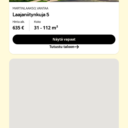
MARTINLAAKSO
, VANTAA
Laajaniitynkuja 5
Hinta alk.
Koko
635 €
31 - 112 m²
Näytä vapaat
Tutustu taloon