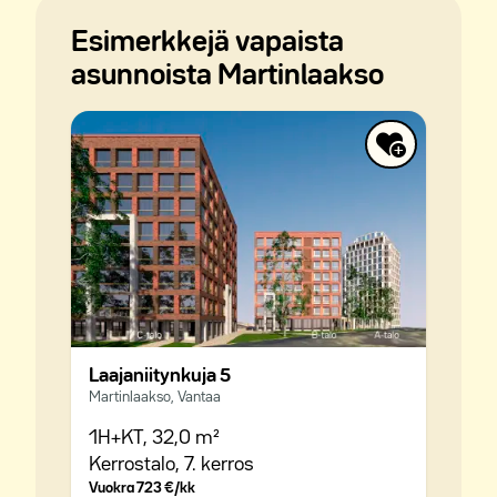
Esimerkkejä vapaista
asunnoista Martinlaakso
Laajaniitynkuja 5
Martinlaakso, Vantaa
1H+KT,
32,0 m²
Kerrostalo,
7. kerros
Vuokra
723 €/kk