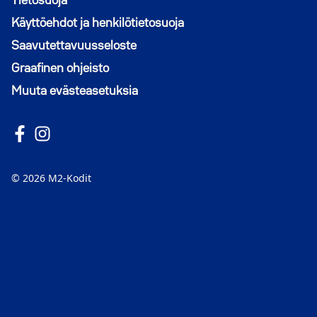
Tietosuoja
Käyttöehdot ja henkilötietosuoja
Saavutettavuusseloste
Graafinen ohjeisto
Muuta evästeasetuksia
Seuraa meitä Facebookissa
Avautuu uuteen ikkunaan
Seuraa Instagramissa
Avautuu uuteen ikkunaan
© 2026 M2-Kodit