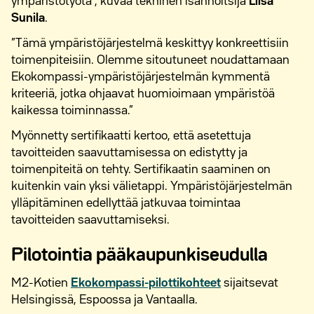
ympäristötyötä”, kuvaa tekninen isännöitsijä
Liisa
Sunila
.
”Tämä ympäristöjärjestelmä keskittyy konkreettisiin
toimenpiteisiin. Olemme sitoutuneet noudattamaan
Ekokompassi-ympäristöjärjestelmän kymmentä
kriteeriä, jotka ohjaavat huomioimaan ympäristöä
kaikessa toiminnassa.”
Myönnetty sertifikaatti kertoo, että asetettuja
tavoitteiden saavuttamisessa on edistytty ja
toimenpiteitä on tehty. Sertifikaatin saaminen on
kuitenkin vain yksi välietappi. Ympäristöjärjestelmän
ylläpitäminen edellyttää jatkuvaa toimintaa
tavoitteiden saavuttamiseksi.
Pilotointia pääkaupunkiseudulla
M2-Kotien
Ekokompassi-pilottikohteet
sijaitsevat
Helsingissä, Espoossa ja Vantaalla.