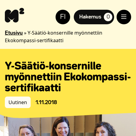
Siirry
Apua
sisältöön
sivuston
FI
käyttöön
Hakemus
0
suosikkiasuntoja,
näkövammaisille
»
Y-Säätiö-konsernille myönnettiin
Etusivu
Ekokompassi-sertifikaatti
Y-Säätiö-konsernille
myönnettiin Ekokompassi-
sertifikaatti
Uutinen
1.11.2018