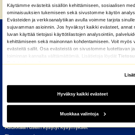
Etusivu
»
Y-Säätiö-konsernille myönnettiin
Käytämme evästeitä sisällön kehittämiseen, sosiaalisen med
Ekokompassi-sertifikaatti
ominaisuuksien tukemiseen sekä sivustomme käytön analys
Evästeiden ja verkkoanalytiikan avulla voimme tarjota sinulle
sujuvamman asioinnin. Jos hyväksyt kaikki evästeet, annat 
M2-KOTIEN VUOKRA-ASUNNOT
luvan käyttää tietojasi käyttötilastojen analysointiin, palvelui
kehittämiseen sekä mainonnan kohdentamiseen. Voit myös va
evästeitä sallit. Osa evästeistä on sivustomme luotettavan ja
Valitse kaupunki
toiminnan kannalta välttämättömiä. Lisätietoja löydät
Tietosu
HAKIJALLE
Evästeet
-sivuiltamme.
Kuka voi hakea
Lisät
Miten haen asuntoa
Hakijan usein kysytyt kysymykset
Hyväksy kaikki evästeet
ASUKKAALLE
Muokkaa valintoja
Avautuu uuteen ikkunaan
OmaM2
Asukkaan usein kysytyt kysymykset