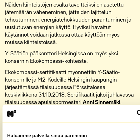
Näiden kiinteistöjen osalta tavoitteiksi on asetettu
jätemäärän väheneminen, jätteiden lajittelun
tehostuminen, energiatehokkuuden parantuminen ja
uusiutuvan energian käyttö. Hyviksi havaitut
käytännöt voidaan jatkossa ottaa käyttöön myös
muissa kiinteistöissä.
Y-Säätiön pääkonttori Helsingissä on myös yksi
konsernin Ekokompassi-kohteista.
Ekokompassi-sertifikaatti myönnettiin Y-Säätiö-
konsernille ja M2-Kodeille Helsingin kaupungin
järjestämässä tilaisuudessa Pörssitalossa
keskiviikkona 31.10.2018. Sertifikaatit jakoi juhlavassa
tilaisuudessa apulaispormestari
Anni Sinnemäki
.
Lisätietoja:
ekokompassi.fi
Haluamme palvella sinua paremmin