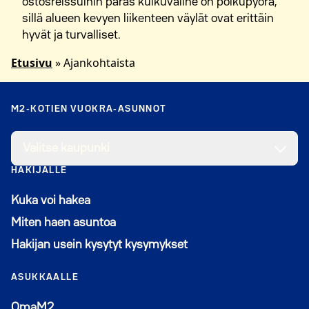
ostosreissuihin paras kulkuväline on polkupyörä,
sillä alueen kevyen liikenteen väylät ovat erittäin
hyvät ja turvalliset.
Etusivu
»
Ajankohtaista
M2-KOTIEN VUOKRA-ASUNNOT
Valitse kaupunki
HAKIJALLE
Kuka voi hakea
Miten haen asuntoa
Hakijan usein kysytyt kysymykset
ASUKKAALLE
Avautuu uuteen ikkunaan
OmaM2