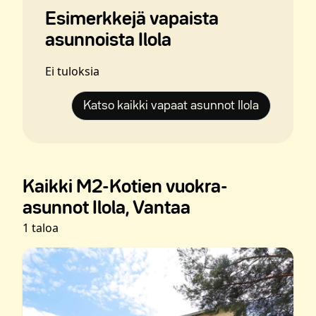
Esimerkkejä vapaista
asunnoista Ilola
Ei tuloksia
Katso kaikki vapaat asunnot Ilola
Kaikki M2-Kotien vuokra-
asunnot Ilola, Vantaa
1 taloa