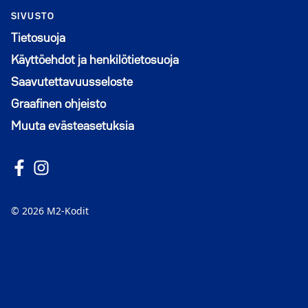
SIVUSTO
Tietosuoja
Käyttöehdot ja henkilötietosuoja
Saavutettavuusseloste
Graafinen ohjeisto
Muuta evästeasetuksia
Seuraa meitä Facebookissa
Avautuu uuteen ikkunaan
Seuraa Instagramissa
Avautuu uuteen ikkunaan
© 2026 M2-Kodit