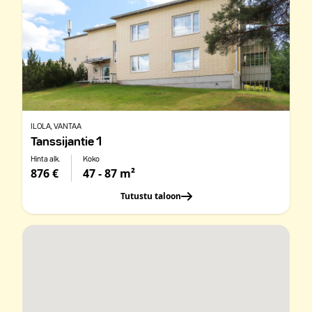
ILOLA
, VANTAA
Tanssijantie 1
Hinta alk.
Koko
876 €
47 - 87 m²
Tutustu taloon