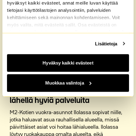
hyväksyt kaikki evästeet, annat meille luvan käyttää
Vantaalla muissa
tietojasi käyttötilastojen analysointiin, palveluiden
kaupunginosissa
kehittämiseen sekä mainonnan kohdentamiseen. Voit
myös valita, mitä evästeitä sallit. Osa evästeistä on
Ilola on suosittu asuinalue ja siksi kannattaa
sivustomme luotettavan ja turvallisen toiminnan kannalta
tutustua vuokra-asuntoihin Vantaalla ja sen
välttämättömiä. Lisätietoja löydät
Tietosuoja
sekä
Lisätietoja
muissa kaupunginosissa.
Evästeet
-sivuiltamme.
M2-Kotien vuokra-asunnot Vantaalla
Hyväksy kaikki evästeet
M2-Kotien vuokra-asunnot Asolassa
Näytä lisää
Muokkaa valintoja
M2-Kotien vuokra-asunnot Hakunilassa
Vuokra-asunnot Ilolassa ovat
lähellä hyviä palveluita
M2-Kotien vuokra-asunnot Jokiniemessä
M2-Kotien vuokra-asunnot Ilolassa sopivat niille,
M2-Kotien vuokra-asunnot Leinelässä
jotka haluavat asua rauhallisella alueella, missä
päivittäiset asiat voi hoitaa lähialueella. Ilolassa
M2-Kotien vuokra-asunnot Martinlaaksossa
löytyy ruokakauppa omalta alueelta, eikä