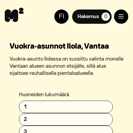
Siirry
Apua
sisältöön
sivuston
FI
käyttöön
Hakemus
0
suosikkiasuntoja,
näkövammaisille
Vuokra-asunnot Ilola, Vantaa
Vuokra-asunto Ilolassa on suosittu valinta monelle
Vantaan alueen asunnon etsijälle, sillä alue
sijaitsee rauhallisella pientaloalueella.
Huoneiden lukumäärä
1
2
3