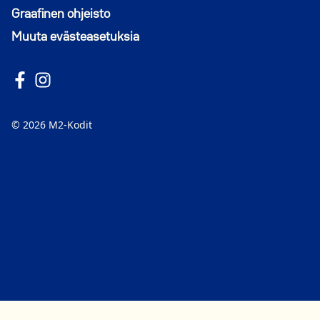
Graafinen ohjeisto
Muuta evästeasetuksia
Seuraa meitä Facebookissa
Avautuu uuteen ikkunaan
Seuraa Instagramissa
Avautuu uuteen ikkunaan
© 2026 M2-Kodit