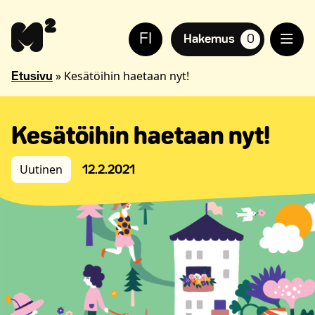
Siirry
Apua
sisältöön
sivuston
FI
käyttöön
Hakemus
0
suosikkiasuntoja,
näkövammaisille
»
Kesätöihin haetaan nyt!
Etusivu
Kesätöihin haetaan nyt!
Uutinen
12.2.2021