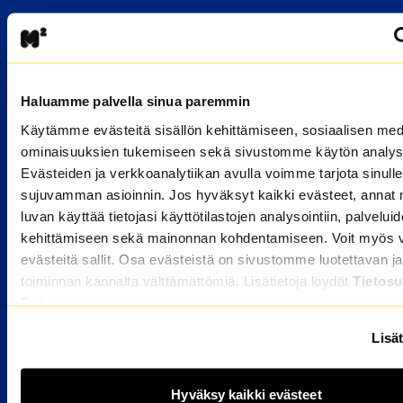
M2-KOTIEN VUOKRA-ASUNNOT
Valitse kaupunki
Haluamme palvella sinua paremmin
HAKIJALLE
Käytämme evästeitä sisällön kehittämiseen, sosiaalisen med
Kuka voi hakea
ominaisuuksien tukemiseen sekä sivustomme käytön analys
Miten haen asuntoa
Evästeiden ja verkkoanalytiikan avulla voimme tarjota sinulle
sujuvamman asioinnin. Jos hyväksyt kaikki evästeet, annat 
Hakijan usein kysytyt kysymykset
luvan käyttää tietojasi käyttötilastojen analysointiin, palvelui
kehittämiseen sekä mainonnan kohdentamiseen. Voit myös va
ASUKKAALLE
evästeitä sallit. Osa evästeistä on sivustomme luotettavan ja
toiminnan kannalta välttämättömiä. Lisätietoja löydät
Tietosu
Avautuu uuteen ikkunaan
OmaM2
Evästeet
-sivuiltamme.
Asukkaan usein kysytyt kysymykset
Lisät
Tietoa asumisesta
Vikailmoitus
Hyväksy kaikki evästeet