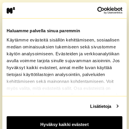
Artikkelit
19.6.2019
Julkaistu:
Haluamme palvella sinua paremmin
Käytämme evästeitä sisällön kehittämiseen, sosiaalisen
median ominaisuuksien tukemiseen sekä sivustomme
käytön analysoimiseen. Evästeiden ja verkkoanalytiikan
avulla voimme tarjota sinulle sujuvamman asioinnin. Jos
hyväksyt kaikki evästeet, annat meille luvan käyttää
tietojasi käyttötilastojen analysointiin, palveluiden
kehittämiseen sekä mainonnan kohdentamiseen. Voit
myös valita, mitä evästeitä sallit. Osa evästeistä on
sivustomme luotettavan ja turvallisen toiminnan kannalta
välttämättömiä. Lisätietoja löydät
Tietosuoja
sekä
Lisätietoja
Martinlaaksossa asukkaat ja oma talkkari
Evästeet
-sivuiltamme.
pitävät pihan kunnossa yhdessä
Hyväksy kaikki evästeet
Artikkelit
12.2.2019