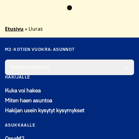
Etusivu
»
Uuras
M2-KOTIEN VUOKRA-ASUNNOT
Valitse kaupunki
HAKIJALLE
Kuka voi hakea
Miten haen asuntoa
Hakijan usein kysytyt kysymykset
ASUKKAALLE
Avautuu uuteen ikkunaan
OmaM2