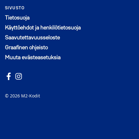
SIVUSTO
Tietosuoja
Käyttöehdot ja henkilötietosuoja
Saavutettavuusseloste
Graafinen ohjeisto
Muuta evästeasetuksia
Seuraa meitä Facebookissa
Avautuu uuteen ikkunaan
Seuraa Instagramissa
Avautuu uuteen ikkunaan
© 2026 M2-Kodit