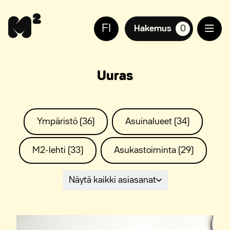
Siirry
Apua
sisältöön
sivuston
FI
käyttöön
Hakemus
0
suosikkiasuntoja,
näkövammaisille
Uuras
Ympäristö (36)
Asuinalueet (34)
M2-lehti (33)
Asukastoiminta (29)
Näytä kaikki asiasanat