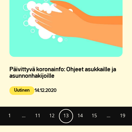
Päivittyvä koronainfo: Ohjeet asukkaille ja
asunnonhakijoille
Uutinen
14.12.2020
Julkaistu:
1
…
11
12
13
14
15
…
19