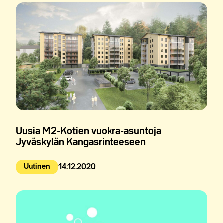
Uusia M2-Kotien vuokra-asuntoja
Jyväskylän Kangasrinteeseen
Uutinen
14.12.2020
Julkaistu: