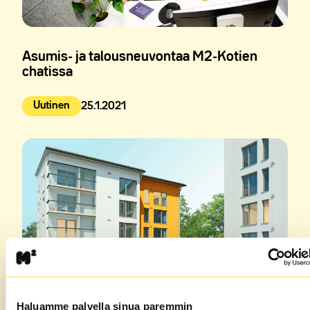
Asumis- ja talousneuvontaa M2-Kotien
chatissa
Uutinen
25.1.2021
Julkaistu:
Haluamme palvella sinua paremmin