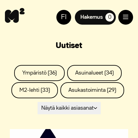
Siirry
Apua
sisältöön
sivuston
FI
käyttöön
Hakemus
0
suosikkiasuntoja,
näkövammaisille
Uutiset
Ympäristö (36)
Asuinalueet (34)
M2-lehti (33)
Asukastoiminta (29)
Näytä kaikki asiasanat