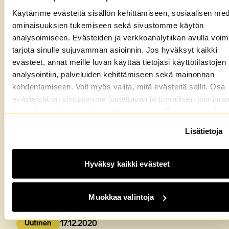
Tulossa satoja uusia ja uudenveroisia M2-
Käytämme evästeitä sisällön kehittämiseen, sosiaalisen med
Kotien asuntoja
ominaisuuksien tukemiseen sekä sivustomme käytön
analysoimiseen. Evästeiden ja verkkoanalytiikan avulla voi
Uutinen
20.1.2021
Julkaistu:
tarjota sinulle sujuvamman asioinnin. Jos hyväksyt kaikki
evästeet, annat meille luvan käyttää tietojasi käyttötilastojen
analysointiin, palveluiden kehittämiseen sekä mainonnan
kohdentamiseen. Voit myös valita, mitä evästeitä sallit. Osa
evästeistä on sivustomme luotettavan ja turvallisen toiminna
kannalta välttämättömiä. Lisätietoja löydät
Tietosuoja
sekä
Evästeet
-sivuiltamme.
Lisätietoja
Hyväksy kaikki evästeet
Muokkaa valintoja
M2-Kodit toivottaa hyvää joulun aikaa
Uutinen
17.12.2020
Julkaistu: