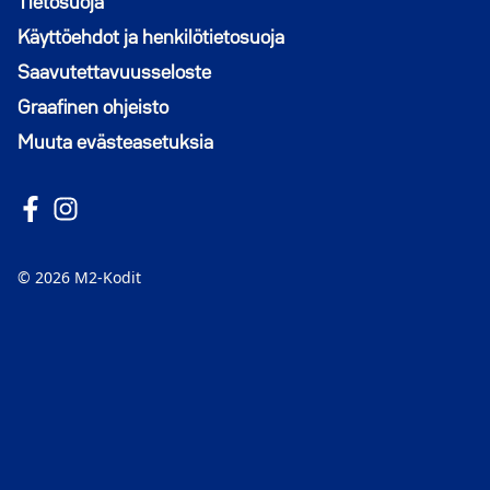
Tietosuoja
Käyttöehdot ja henkilötietosuoja
Saavutettavuusseloste
Graafinen ohjeisto
Muuta evästeasetuksia
Seuraa meitä Facebookissa
Avautuu uuteen ikkunaan
Seuraa Instagramissa
Avautuu uuteen ikkunaan
© 2026 M2-Kodit