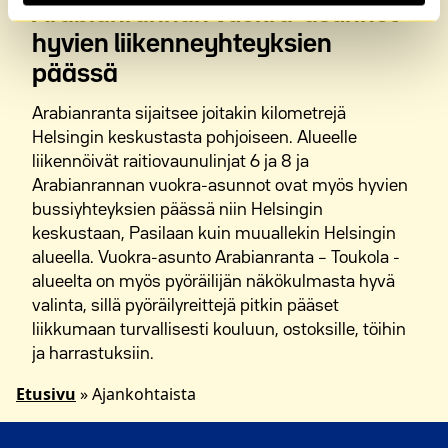
Arabianrannan vuokra-asunnot
hyvien liikenneyhteyksien
M2-Kotien vuokra-asunnot Pohjois-Pasilassa
päässä
M2-Kotien vuokra-asunnot Roihuvuoressa
Arabianranta sijaitsee joitakin kilometrejä
Helsingin keskustasta pohjoiseen. Alueelle
M2-Kotien vuokra-asunnot Ruoholahdessa
liikennöivät raitiovaunulinjat 6 ja 8 ja
Arabianrannan vuokra-asunnot ovat myös hyvien
M2-Kotien vuokra-asunnot Suutarilassa
bussiyhteyksien päässä niin Helsingin
keskustaan, Pasilaan kuin muuallekin Helsingin
M2-Kotien vuokra-asunnot Tapanilassa
alueella. Vuokra-asunto Arabianranta – Toukola -
alueelta on myös pyöräilijän näkökulmasta hyvä
M2-Kotien vuokra-asunnot Vallilassa
valinta, sillä pyöräilyreittejä pitkin pääset
liikkumaan turvallisesti kouluun, ostoksille, töihin
M2-Kotien vuokra-asunnot Veräjälaaksossa
ja harrastuksiin.
M2-Kotien vuokra-asunnot Viikissä
Etusivu
»
Ajankohtaista
M2-Kotien vuokra-asunnot Vuosaaressa