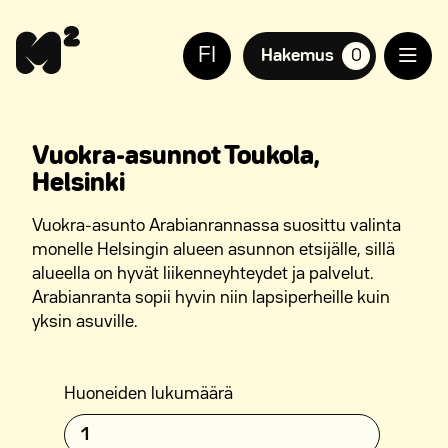
Siirry
Apua
sisältöön
sivuston
FI
käyttöön
Hakemus
0
suosikkiasuntoja,
näkövammaisille
Vuokra-asunnot Toukola,
Helsinki
Vuokra-asunto Arabianrannassa suosittu valinta
monelle Helsingin alueen asunnon etsijälle, sillä
alueella on hyvät liikenneyhteydet ja palvelut.
Arabianranta sopii hyvin niin lapsiperheille kuin
yksin asuville.
Huoneiden lukumäärä
1