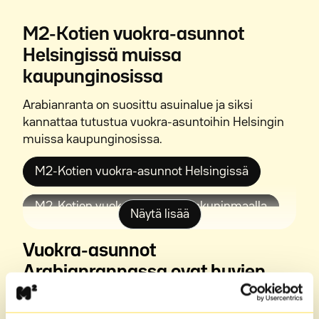
M2-Kotien vuokra-asunnot
Helsingissä muissa
kaupunginosissa
Arabianranta on suosittu asuinalue ja siksi
kannattaa tutustua vuokra-asuntoihin Helsingin
muissa kaupunginosissa.
M2-Kotien vuokra-asunnot Helsingissä
M2-Kotien vuokra-asunnot Hakuninmaalla
Näytä lisää
M2-Kotien vuokra-asunnot Heikinlaaksossa
Vuokra-asunnot
Arabianrannassa ovat hyvien
M2-Kotien vuokra-asunnot Herttoniemessä
palveluiden lähellä
M2-Kotien vuokra-asunnot Jätkäsaaressa