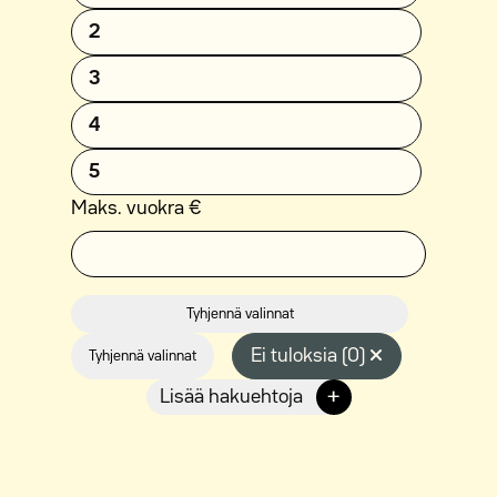
2
3
4
5
Maks. vuokra €
Tyhjennä valinnat
Ei tuloksia (0)
Tyhjennä valinnat
+
Lisää hakuehtoja