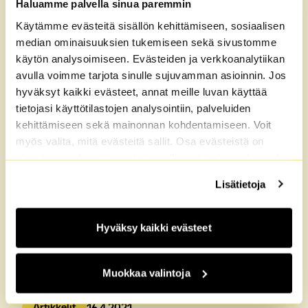
Haluamme palvella sinua paremmin
Kokemuksia M2-Kodeilla asumisesta
Käytämme evästeitä sisällön kehittämiseen, sosiaalisen
Tampereella
median ominaisuuksien tukemiseen sekä sivustomme
käytön analysoimiseen. Evästeiden ja verkkoanalytiikan
Artikkelit
27.4.2021
Julkaistu:
avulla voimme tarjota sinulle sujuvamman asioinnin. Jos
hyväksyt kaikki evästeet, annat meille luvan käyttää
tietojasi käyttötilastojen analysointiin, palveluiden
kehittämiseen sekä mainonnan kohdentamiseen. Voit
myös valita, mitä evästeitä sallit. Osa evästeistä on
sivustomme luotettavan ja turvallisen toiminnan kannalta
välttämättömiä. Lisätietoja löydät
Tietosuoja
sekä
Lisätietoja
Evästeet
-sivuiltamme.
Hyväksy kaikki evästeet
Muokkaa valintoja
Pienilläkin teoilla on merkitystä