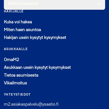
Valitse kaupunki
HAKIJALLE
Kuka voi hakea
Miten haen asuntoa
Hakijan usein kysytyt kysymykset
ASUKKAALLE
Avautuu uuteen ikkunaan
OmaM2
Asukkaan usein kysytyt kysymykset
Tietoa asumisesta
Vikailmoitus
YHTEYSTIEDOT
m2.asiakaspalvelu@ysaatio.fi