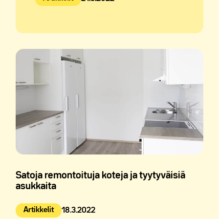
Julkaistu:
Satoja remontoituja koteja ja tyytyväisiä
asukkaita
Artikkelit
18.3.2022
Julkaistu: