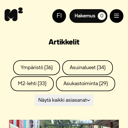
Siirry
Apua
sisältöön
sivuston
FI
käyttöön
Hakemus
0
suosikkiasuntoja,
näkövammaisille
Artikkelit
Ympäristö (36)
Asuinalueet (34)
M2-lehti (33)
Asukastoiminta (29)
Näytä kaikki asiasanat