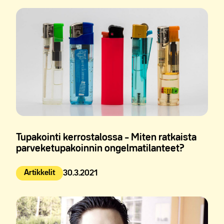
Tupakointi kerrostalossa – Miten ratkaista
parveketupakoinnin ongelmatilanteet?
Artikkelit
30.3.2021
Julkaistu: