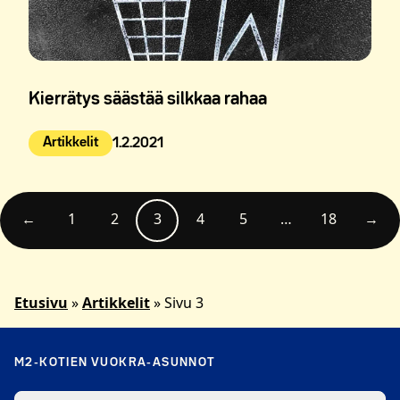
Kierrätys säästää silkkaa rahaa
Artikkelit
1.2.2021
Julkaistu:
←
1
2
3
4
5
…
18
→
Etusivu
»
Artikkelit
»
Sivu 3
M2-KOTIEN VUOKRA-ASUNNOT